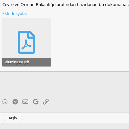
Çevre ve Orman Bakanlığı tarafından hazırlanan bu dökümana ek
Ekli dosyalar
aluminyum.pdf
162.3 KB · Görüntüleme: 107
ky
inkedIn
WhatsApp
Telegram
E-posta
Google
Link
ı
Arşiv