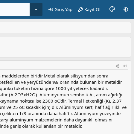
Giriş Yap
Kayıt Ol
#1
 maddelerden biridir.Metal olarak silisyumdan sonra
eşfedilen ve yeryüzünde %8 oranında bulunan bir metaldir.
nkü tüketim hızına göre 1000 yıl yetecek kadardır.
ttir (Al2O3xH2O). Alüminyumun sembolü Al, atom ağırlığı
ynama noktası ise 2300 oC’dir. Termal iletkenliği (K), 2.37
 ve 25 oC sıcaklık için) dır. Alüminyum sert, hafif ağırlıklı ve
 çelikten 1/3 oranında daha hafiftir. Alüminyum yüzeyinde
 karşı alüminyum malzemelerin daha dayanıklı olmasını
de geniş olarak kullanılan bir metaldir.