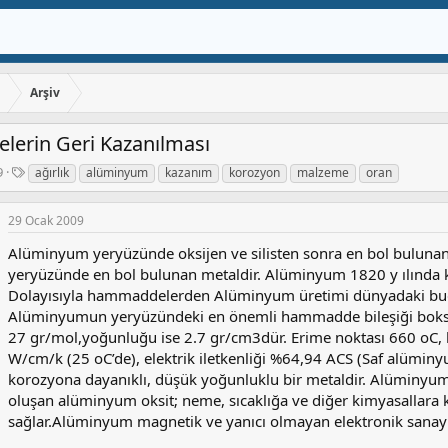
ı
Arşiv
erin Geri Kazanılması
E
9
ağırlık
alüminyum
kazanım
korozyon
malzeme
oran
t
i
29 Ocak 2009
k
e
Alüminyum yeryüzünde oksijen ve silisten sonra en bol bulunan
t
yeryüzünde en bol bulunan metaldir. Alüminyum 1820 y ılında k
l
Dolayısıyla hammaddelerden Alüminyum üretimi dünyadaki bugü
e
Alüminyumun yeryüzündeki en önemli hammadde bileşiği boksi
r
27 gr/mol,yoğunluğu ise 2.7 gr/cm3dür. Erime noktası 660 oC, ka
W/cm/k (25 oC’de), elektrik iletkenliği %64,94 ACS (Saf alüminyum
korozyona dayanıklı, düşük yoğunluklu bir metaldir. Alüminyum
oluşan alüminyum oksit; neme, sıcaklığa ve diğer kimyasallara
sağlar.Alüminyum magnetik ve yanıcı olmayan elektronik sanayin