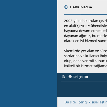
HAKKIMIZDA
2008 yılında kurulan çevri
en aktif Çevre Mühendisle
hayatına devam etmektedi
dayanan ağımız, bu mesleğ
olarak en iyi hizmeti sunm
Sitemizde yer alan ve sü
şartlarına ve kullanıcı ihti
olup, daha verimli sunucula
kaliteli bir hizmet sağlama
Türkçe (TR)
Bu site, içeriği kişisell