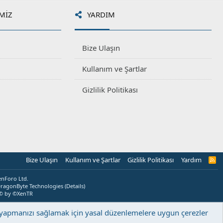
MIZ
YARDIM
Bize Ulaşın
Kullanım ve Şartlar
Gizlilik Politikası
Bize Ulaşın
Kullanım ve Şartlar
Gizlilik Politikası
Yardım
R
S
S
enForo Ltd.
ragonByte Technologies
(
Details
)
© by ©XenTR
ş yapmanızı sağlamak için yasal düzenlemelere uygun çerezler