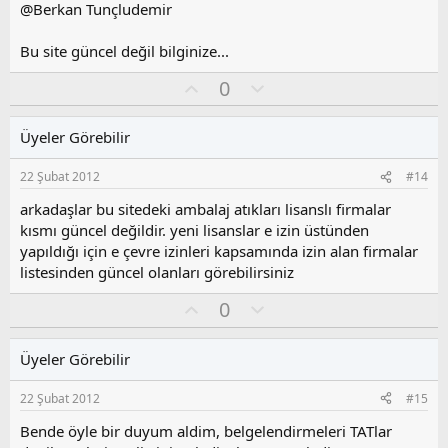
z
@Berkan Tunçludemir
o
y
Bu site güncel değil bilginize...
l
a
O
O
0
y
l
l
u
Üyeler Görebilir
a
m
s
22 Şubat 2012
#14
u
z
arkadaşlar bu sitedeki ambalaj atıkları lisanslı firmalar
o
kısmı güncel değildir. yeni lisanslar e izin üstünden
y
yapıldığı için e çevre izinleri kapsamında izin alan firmalar
l
listesinden güncel olanları görebilirsiniz
a
O
O
0
y
l
l
u
Üyeler Görebilir
a
m
s
22 Şubat 2012
#15
u
z
Bende öyle bir duyum aldim, belgelendirmeleri TATlar