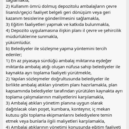
sağlamakla,
2) Kullanım ömrü dolmuş depozitolu ambalajların çevre
lisanslı/geçici faaliyet belgeli geri dönüşüm veya geri
kazanım tesislerine gönderilmesini sağlamakla,
3) Eğitim faaliyetleri yapmak ve katkıda bulunmakla,
4) Depozito uygulamasına ilişkin planı il çevre ve şehircilik
müdürlüklerine sunmakla,
yükümlüdür.
b) Belediyeler ile sözleşme yapma yöntemini tercih
edenler;
1) En az piyasaya sürdüğü ambalaj miktarına eşdeğer
miktarda ambalaj atığı oluşan nüfusa sahip belediyeler ile
kaynakta ayrı toplama faaliyeti yürütmekle,
2) Yapılan sözleşmeler doğrultusunda belediyeler ile
birlikte ambalaj atıkları yönetim planı hazırlamakla, plan
kapsamında belediyeler tarafından yürütülen kaynakta ayrı
toplama çalışmalarının maliyetlerini karşılamakla,
3) Ambalaj atıkları yönetim planına uygun olarak
dağıtılacak olan poşet, kumbara, konteynır, iç mekan
kutusu gibi toplama ekipmanlarını belediyelere temin
etmek veya bunlarla ilgili maliyetleri karşılamakla,
4) Ambalaj atıklarının yönetimi konusunda eğitim faaliyeti