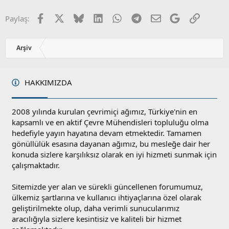
z
o
Facebook
X
Bluesky
LinkedIn
WhatsApp
Telegram
E-posta
Google
Link
Paylaş:
y
l
a
Arşiv
HAKKIMIZDA
2008 yılında kurulan çevrimiçi ağımız, Türkiye'nin en
kapsamlı ve en aktif Çevre Mühendisleri topluluğu olma
hedefiyle yayın hayatına devam etmektedir. Tamamen
gönüllülük esasına dayanan ağımız, bu mesleğe dair her
konuda sizlere karşılıksız olarak en iyi hizmeti sunmak için
çalışmaktadır.
Sitemizde yer alan ve sürekli güncellenen forumumuz,
ülkemiz şartlarına ve kullanıcı ihtiyaçlarına özel olarak
geliştirilmekte olup, daha verimli sunucularımız
aracılığıyla sizlere kesintisiz ve kaliteli bir hizmet