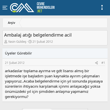
Arşiv
Ambalaj atığı belgelendirme acil
K
B
Yasin Güldeş
21 Şubat 2012
o
a
n
ş
Üyeler Görebilir
u
l
y
a
21 Şubat 2012
#1
u
n
b
g
arkadaslar toplama ayırma ve gdt lisansı almış bir
a
ı
işletmede işe başladım şuan kaynakta ayırım çalışmaları
ş
ç
yapıyoruz..Acaba belgelendirme için yıl sonunda piyasaya
l
t
a
a
sürenlerin ihtiyacını karşılamak içinmi anlaşacağız yoksa
t
r
önümüzdeki yıl için şimdiden anlaşma yapmamız
a
i
gerekiyormu?
n
h
i