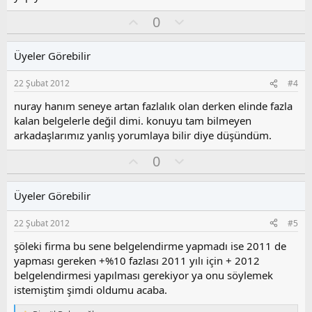
O
O
0
y
l
l
u
Üyeler Görebilir
a
m
s
22 Şubat 2012
#4
u
z
nuray hanım seneye artan fazlalık olan derken elinde fazla
o
kalan belgelerle değil dimi. konuyu tam bilmeyen
y
arkadaşlarımız yanlış yorumlaya bilir diye düşündüm.
l
a
O
O
0
y
l
l
u
Üyeler Görebilir
a
m
s
22 Şubat 2012
#5
u
z
şöleki firma bu sene belgelendirme yapmadı ise 2011 de
o
yapması gereken +%10 fazlası 2011 yılı için + 2012
y
belgelendirmesi yapılması gerekiyor ya onu söylemek
l
istemiştim şimdi oldumu acaba.
a