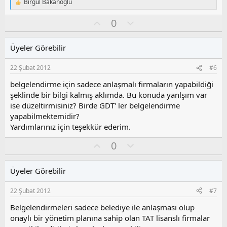
Birgül Bakanoğlu
T
e
O
O
0
p
k
y
l
i
l
u
l
Üyeler Görebilir
a
m
e
s
r
22 Şubat 2012
#6
:
u
z
belgelendirme için sadece anlaşmalı firmaların yapabildiği
o
şeklinde bir bilgi kalmış aklımda. Bu konuda yanlşım var
y
ise düzeltirmisiniz? Birde GDT' ler belgelendirme
l
yapabilmektemidir?
a
Yardımlarınız için teşekkür ederim.
O
O
0
y
l
l
u
Üyeler Görebilir
a
m
s
22 Şubat 2012
#7
u
z
Belgelendirmeleri sadece belediye ile anlaşması olup
o
onaylı bir yönetim planına sahip olan TAT lisanslı firmalar
y