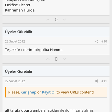
Özköse Ticaret
Kahraman Hurda
O
O
0
y
l
l
u
Üyeler Görebilir
a
m
s
22 Şubat 2012
#10
u
z
Teşekkür ederim birgulba Hanım.
o
O
O
0
y
y
l
l
l
u
a
Üyeler Görebilir
a
m
s
22 Şubat 2012
#11
u
z
Please,
Giriş Yap
or
Kayıt Ol
to view URLs content!
o
y
l
a
alt tarafa dogru ambalaj atiklari ile ilgili lisans almis