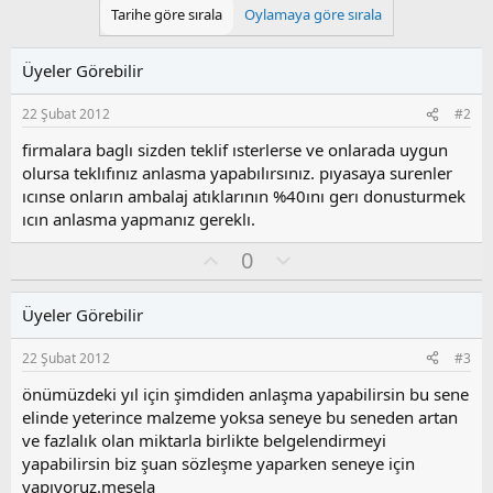
Tarihe göre sırala
Oylamaya göre sırala
Üyeler Görebilir
22 Şubat 2012
#2
firmalara baglı sizden teklif ısterlerse ve onlarada uygun
olursa teklıfınız anlasma yapabılırsınız. pıyasaya surenler
ıcınse onların ambalaj atıklarının %40ını gerı donusturmek
ıcın anlasma yapmanız gereklı.
O
O
0
y
l
l
u
Üyeler Görebilir
a
m
s
22 Şubat 2012
#3
u
z
önümüzdeki yıl için şimdiden anlaşma yapabilirsin bu sene
o
elinde yeterince malzeme yoksa seneye bu seneden artan
y
ve fazlalık olan miktarla birlikte belgelendirmeyi
l
yapabilirsin biz şuan sözleşme yaparken seneye için
a
yapıyoruz.mesela