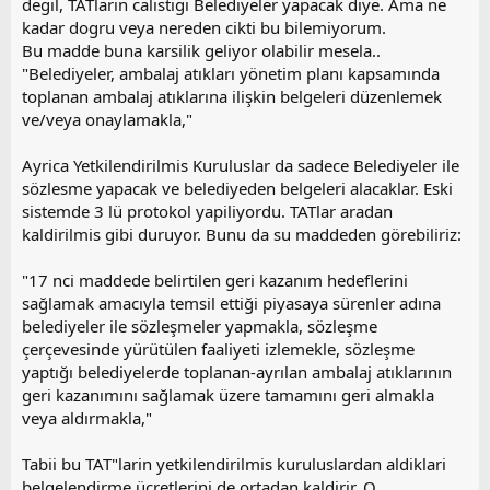
o
degil, TATlarin calistigi Belediyeler yapacak diye. Ama ne
y
kadar dogru veya nereden cikti bu bilemiyorum.
l
Bu madde buna karsilik geliyor olabilir mesela..
a
"Belediyeler, ambalaj atıkları yönetim planı kapsamında
toplanan ambalaj atıklarına ilişkin belgeleri düzenlemek
ve/veya onaylamakla,"
Ayrica Yetkilendirilmis Kuruluslar da sadece Belediyeler ile
sözlesme yapacak ve belediyeden belgeleri alacaklar. Eski
sistemde 3 lü protokol yapiliyordu. TATlar aradan
kaldirilmis gibi duruyor. Bunu da su maddeden görebiliriz:
"17 nci maddede belirtilen geri kazanım hedeflerini
sağlamak amacıyla temsil ettiği piyasaya sürenler adına
belediyeler ile sözleşmeler yapmakla, sözleşme
çerçevesinde yürütülen faaliyeti izlemekle, sözleşme
yaptığı belediyelerde toplanan-ayrılan ambalaj atıklarının
geri kazanımını sağlamak üzere tamamını geri almakla
veya aldırmakla,"
Tabii bu TAT"larin yetkilendirilmis kuruluslardan aldiklari
belgelendirme ücretlerini de ortadan kaldirir. O