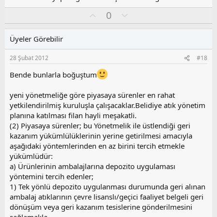
l
a
O
O
0
y
l
l
u
Üyeler Görebilir
a
m
s
28 Şubat 2012
#18
u
z
Bende bunlarla boğuştum
o
y
yeni yönetmeliğe göre piyasaya sürenler en rahat
l
yetkilendirilmiş kuruluşla çalışacaklar.Belidiye atık yönetim
a
planına katılması filan hayli meşakatli.
(2) Piyasaya sürenler; bu Yönetmelik ile üstlendiği geri
kazanım yükümlülüklerinin yerine getirilmesi amacıyla
aşağıdaki yöntemlerinden en az birini tercih etmekle
yükümlüdür:
a) Ürünlerinin ambalajlarına depozito uygulaması
yöntemini tercih edenler;
1) Tek yönlü depozito uygulanması durumunda geri alınan
ambalaj atıklarının çevre lisanslı/geçici faaliyet belgeli geri
dönüşüm veya geri kazanım tesislerine gönderilmesini