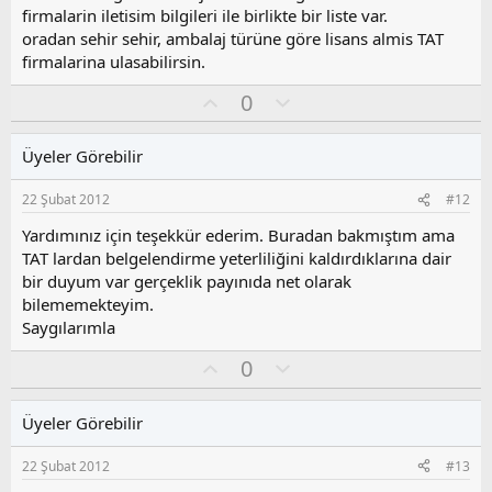
firmalarin iletisim bilgileri ile birlikte bir liste var.
oradan sehir sehir, ambalaj türüne göre lisans almis TAT
firmalarina ulasabilirsin.
O
O
0
y
l
l
u
Üyeler Görebilir
a
m
s
22 Şubat 2012
#12
u
z
Yardımınız için teşekkür ederim. Buradan bakmıştım ama
o
TAT lardan belgelendirme yeterliliğini kaldırdıklarına dair
y
bir duyum var gerçeklik payınıda net olarak
l
bilememekteyim.
a
Saygılarımla
O
O
0
y
l
l
u
Üyeler Görebilir
a
m
s
22 Şubat 2012
#13
u