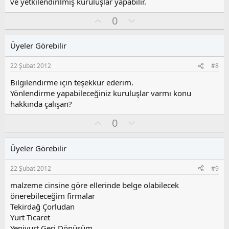
ve yetkilendirilmiş kuruluşlar yapabilir.
l
a
O
O
0
y
l
l
u
Üyeler Görebilir
a
m
s
22 Şubat 2012
#8
u
z
Bilgilendirme için teşekkür ederim.
o
Yönlendirme yapabileceğiniz kuruluşlar varmı konu
y
hakkında çalışan?
l
a
O
O
0
y
l
l
u
Üyeler Görebilir
a
m
s
22 Şubat 2012
#9
u
z
malzeme cinsine göre ellerinde belge olabilecek
o
önerebileceğim firmalar
y
Tekirdağ Çorludan
l
Yurt Ticaret
a
Yeniyurt Geri Dönüşüm