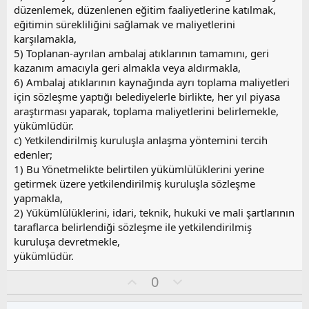
düzenlemek, düzenlenen eğitim faaliyetlerine katılmak,
eğitimin sürekliliğini sağlamak ve maliyetlerini
karşılamakla,
5) Toplanan-ayrılan ambalaj atıklarının tamamını, geri
kazanım amacıyla geri almakla veya aldırmakla,
6) Ambalaj atıklarının kaynağında ayrı toplama maliyetleri
için sözleşme yaptığı belediyelerle birlikte, her yıl piyasa
araştırması yaparak, toplama maliyetlerini belirlemekle,
yükümlüdür.
c) Yetkilendirilmiş kuruluşla anlaşma yöntemini tercih
edenler;
1) Bu Yönetmelikte belirtilen yükümlülüklerini yerine
getirmek üzere yetkilendirilmiş kuruluşla sözleşme
yapmakla,
2) Yükümlülüklerini, idari, teknik, hukuki ve mali şartlarının
taraflarca belirlendiği sözleşme ile yetkilendirilmiş
kuruluşa devretmekle,
yükümlüdür.
O
O
0
y
l
l
u