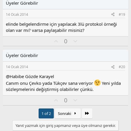
Üyeler Görebilir
a
m
s
14 Ocak 2014
#19
u
z
elinde belgelendirme için yapılacak 3lü protokol örneği
o
olan var mı? varsa paylaşabilir misiniz?
y
O
O
l
0
y
l
a
l
u
Üyeler Görebilir
a
m
s
14 Ocak 2014
#20
u
z
@Habibe Gözde Karayel
o
Canım onu Çevko yada Tükçev sana veriyor
Yeni yılda
y
sözleşmelerini değiştirmiş olabilirler çünkü.
l
a
O
O
0
y
l
l
u
Son
1 of 2
Sonraki
a
m
s
Yanıt yazmak için giriş yapmanız veya üye olmanız gerekir.
u