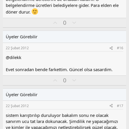
belgelendirme ücretleri belediyelere gider. Para elden ele
döner durur.
O
O
0
y
l
l
u
Üyeler Görebilir
a
m
s
22 Şubat 2012
#16
u
z
@dilekk
o
y
Evet sonradan bende farkettim. Güncel olsa sasardim.
l
a
O
O
0
y
l
l
u
Üyeler Görebilir
a
m
s
22 Şubat 2012
#17
u
z
sistem karıştırılıp duruluyor bakalım sonu ne olacak
o
sanırım ucu tat lara dokunacak. Şimdilik ne yapacağımızı
y
ve kimler ile yapacağımızı netleştirebilirsek güzel olacak.