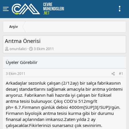
Arşiv
Arıtma Önerisi
K
B
onurdalici
3 Ekim 2011
o
a
n
ş
Üyeler Görebilir
u
l
y
a
3 Ekim 2011
#1
u
n
b
g
Arkadaşlar sezonluk çalışan (2/12ay) bir salça fabrikasının
a
ı
desarj standartlarını sağlamak amacıyla bir arıtma yöntemi
ş
ç
arıyoruz. Fabrikanın hali hazırda iyi çalışan bir fiziksel
l
t
a
a
arıtma tesisi bulunuyor. Çıkış COD'si 512mg/lt
t
r
ph= 6.7.Firmanın günlük debisi 4000m[SUP]3[/SUP]/gün.
a
i
Firmanın biyolojik arıtma tesisi kurma gibi bir durumu
n
h
finansal açılarından imkansız.Zaten yılda 2 ay
i
çalışacaklar.Fikirlerinizi sunarsanız çok sevinirim.