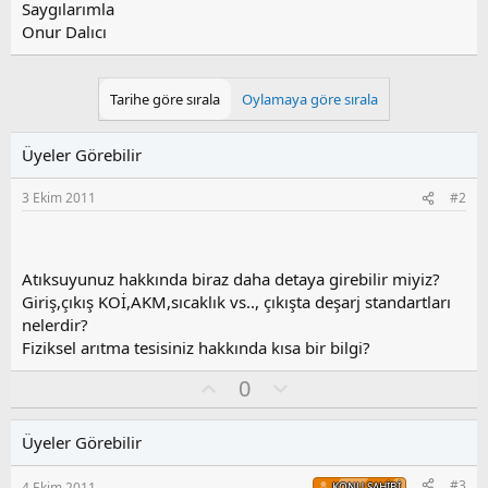
Saygılarımla
Onur Dalıcı
Tarihe göre sırala
Oylamaya göre sırala
Üyeler Görebilir
3 Ekim 2011
#2
Atıksuyunuz hakkında biraz daha detaya girebilir miyiz?
Giriş,çıkış KOİ,AKM,sıcaklık vs.., çıkışta deşarj standartları
nelerdir?
Fiziksel arıtma tesisiniz hakkında kısa bir bilgi?
O
O
0
y
l
l
u
Üyeler Görebilir
a
m
s
#3
4 Ekim 2011
KONU SAHIBI