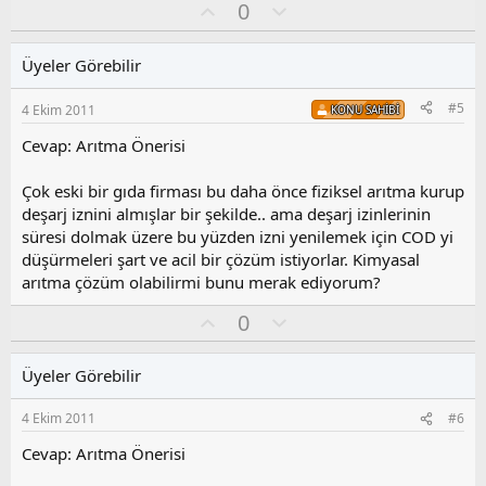
O
O
0
y
l
l
u
Üyeler Görebilir
a
m
s
#5
4 Ekim 2011
KONU SAHIBI
u
z
Cevap: Arıtma Önerisi
o
y
Çok eski bir gıda firması bu daha önce fiziksel arıtma kurup
l
deşarj iznini almışlar bir şekilde.. ama deşarj izinlerinin
a
süresi dolmak üzere bu yüzden izni yenilemek için COD yi
düşürmeleri şart ve acil bir çözüm istiyorlar. Kimyasal
arıtma çözüm olabilirmi bunu merak ediyorum?
O
O
0
y
l
l
u
Üyeler Görebilir
a
m
s
4 Ekim 2011
#6
u
z
Cevap: Arıtma Önerisi
o