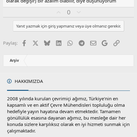
olarak değişir) bir azalım olabilir, diye düşünüyorum
O
O
0
y
l
l
u
Yanıt yazmak için giriş yapmanız veya üye olmanız gerekir.
a
m
s
u
Facebook
X
Bluesky
LinkedIn
WhatsApp
Telegram
E-posta
Google
Link
Paylaş:
z
o
y
Arşiv
l
a
HAKKIMIZDA
2008 yılında kurulan çevrimiçi ağımız, Türkiye'nin en
kapsamlı ve en aktif Çevre Mühendisleri topluluğu olma
hedefiyle yayın hayatına devam etmektedir. Tamamen
gönüllülük esasına dayanan ağımız, bu mesleğe dair her
konuda sizlere karşılıksız olarak en iyi hizmeti sunmak için
çalışmaktadır.