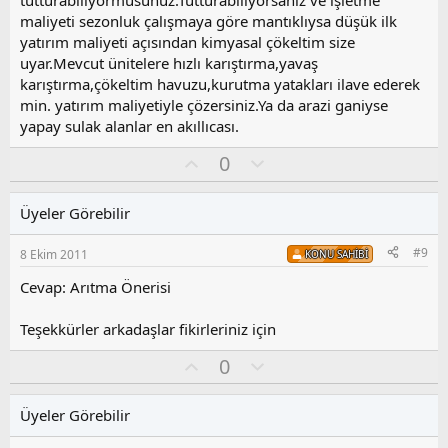
tutturabiliyormusunuz.Tutturabiliyorsanız ve işletme
maliyeti sezonluk çalışmaya göre mantıklıysa düşük ilk
yatırım maliyeti açısından kimyasal çökeltim size
uyar.Mevcut ünitelere hızlı karıştırma,yavaş
karıştırma,çökeltim havuzu,kurutma yatakları ilave ederek
min. yatırım maliyetiyle çözersiniz.Ya da arazi ganiyse
yapay sulak alanlar en akıllıcası.
O
O
0
y
l
l
u
Üyeler Görebilir
a
m
s
#9
8 Ekim 2011
KONU SAHIBI
u
z
Cevap: Arıtma Önerisi
o
y
Teşekkürler arkadaşlar fikirleriniz için
l
a
O
O
0
y
l
l
u
Üyeler Görebilir
a
m
s