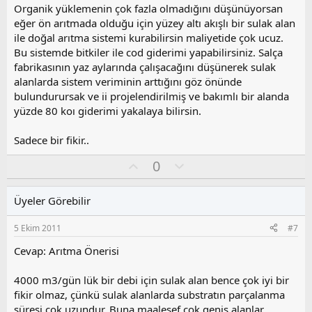
y
Organik yüklemenin çok fazla olmadığını düşünüyorsan
l
eğer ön arıtmada olduğu için yüzey altı akışlı bir sulak alan
a
ile doğal arıtma sistemi kurabilirsin maliyetide çok ucuz.
Bu sistemde bitkiler ile cod giderimi yapabilirsiniz. Salça
fabrikasının yaz aylarında çalışacağını düşünerek sulak
alanlarda sistem veriminin arttığını göz önünde
bulundurursak ve ii projelendirilmiş ve bakımlı bir alanda
yüzde 80 koı giderimi yakalaya bilirsin.
Sadece bir fikir..
O
O
0
y
l
l
u
Üyeler Görebilir
a
m
s
5 Ekim 2011
#7
u
z
Cevap: Arıtma Önerisi
o
y
4000 m3/gün lük bir debi için sulak alan bence çok iyi bir
l
fikir olmaz, çünkü sulak alanlarda substratın parçalanma
a
süresi çok uzundur. Buna maalesef çok geniş alanlar