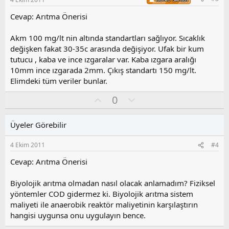
u
z
Cevap: Arıtma Önerisi
o
y
Akm 100 mg/lt nin altında standartları sağlıyor. Sıcaklık
l
değişken fakat 30-35c arasında değişiyor. Ufak bir kum
a
tutucu , kaba ve ince ızgaralar var. Kaba ızgara aralığı
10mm ince ızgarada 2mm. Çıkış standartı 150 mg/lt.
Elimdeki tüm veriler bunlar.
O
O
0
y
l
l
u
Üyeler Görebilir
a
m
s
4 Ekim 2011
#4
u
z
Cevap: Arıtma Önerisi
o
y
Biyolojik arıtma olmadan nasıl olacak anlamadım? Fiziksel
l
yöntemler COD gidermez ki. Biyolojik arıtma sistem
a
maliyeti ile anaerobik reaktör maliyetinin karşılaştırın
hangisi uygunsa onu uygulayın bence.