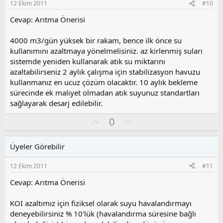
12 Ekim 2011
#10
u
z
Cevap: Arıtma Önerisi
o
y
4000 m3/gün yüksek bir rakam, bence ilk önce su
l
kullanımını azaltmaya yönelmelisiniz. az kirlenmiş suları
a
sistemde yeniden kullanarak atık su miktarını
azaltabilirseniz 2 aylık çalışma için stabilizasyon havuzu
kullanmanız en ucuz çözüm olacaktır. 10 aylık bekleme
sürecinde ek maliyet olmadan atık suyunuz standartları
sağlayarak desarj edilebilir.
O
O
0
y
l
l
u
Üyeler Görebilir
a
m
s
12 Ekim 2011
#11
u
z
Cevap: Arıtma Önerisi
o
y
KOI azaltımız için fiziksel olarak suyu havalandırmayı
l
deneyebilirsiniz % 10'lük (havalandırma süresine bağlı
a