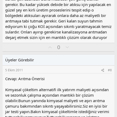
gerekir. Bu kadar yüksek debide bir atıksu için yapılacak en
güzel şey en kirli üretim proseslerini tespit edip o
bölgedeki atıksuları ayırarak onlara daha az maliyetli bir
arıtmaya tabi tutmak gerekir. Geri kalan suyun tahmin
ediyorum ki çoğu KOİ açısından sıkıntı yaratmayacak temiz
sulardır. Onları ayırıp gerekirse kanalizasyona arıtmadan
deşarj etmek sizin için en mantıklı çözüm olarak duruyor
O
O
0
y
l
l
u
Üyeler Görebilir
a
m
s
5 Ekim 2011
#8
u
z
Cevap: Arıtma Önerisi
o
y
Kimyasal çökeltim alternatifi ilk yatırım maliyeti açısından
l
ve sezonluk çalışma açısından mantıklı bir çözüm
a
olabilir.Bunun yanında kimyasal maliyeti ve aşırı arıtma
çamuru bakımından sıkıntı yaşayabilirsiniz.Siz en iyisi bir
jar testi yapın.Bakın kimyasal çökeltimle istediğiniz verimi