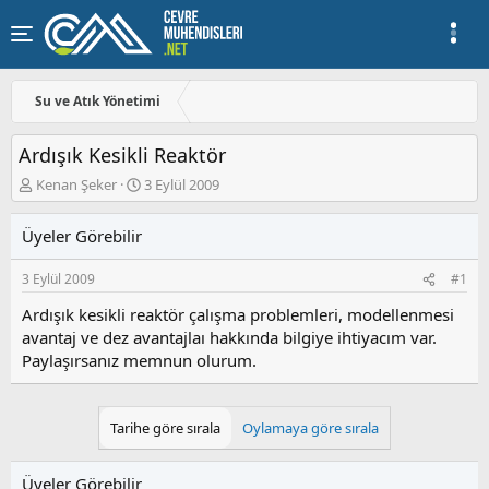
Su ve Atık Yönetimi
Ardışık Kesikli Reaktör
K
B
Kenan Şeker
3 Eylül 2009
o
a
n
ş
Üyeler Görebilir
u
l
y
a
3 Eylül 2009
#1
u
n
b
g
Ardışık kesikli reaktör çalışma problemleri, modellenmesi
a
ı
avantaj ve dez avantajlaı hakkında bilgiye ihtiyacım var.
ş
ç
Paylaşırsanız memnun olurum.
l
t
a
a
t
r
a
i
Tarihe göre sırala
Oylamaya göre sırala
n
h
i
Üyeler Görebilir