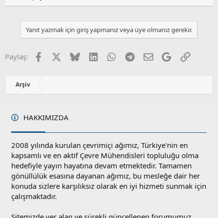
Yanıt yazmak için giriş yapmanız veya üye olmanız gerekir.
Facebook
X
Bluesky
LinkedIn
WhatsApp
Telegram
E-posta
Google
Link
Paylaş:
Arşiv
HAKKIMIZDA
2008 yılında kurulan çevrimiçi ağımız, Türkiye'nin en
kapsamlı ve en aktif Çevre Mühendisleri topluluğu olma
hedefiyle yayın hayatına devam etmektedir. Tamamen
gönüllülük esasına dayanan ağımız, bu mesleğe dair her
konuda sizlere karşılıksız olarak en iyi hizmeti sunmak için
çalışmaktadır.
Sitemizde yer alan ve sürekli güncellenen forumumuz,