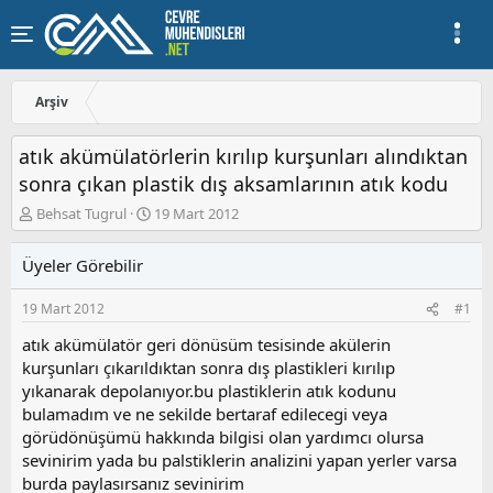
Arşiv
atık akümülatörlerin kırılıp kurşunları alındıktan
sonra çıkan plastik dış aksamlarının atık kodu
K
B
Behsat Tugrul
19 Mart 2012
o
a
n
ş
Üyeler Görebilir
u
l
y
a
19 Mart 2012
#1
u
n
b
g
atık akümülatör geri dönüsüm tesisinde akülerin
a
ı
kurşunları çıkarıldıktan sonra dış plastikleri kırılıp
ş
ç
yıkanarak depolanıyor.bu plastiklerin atık kodunu
l
t
a
a
bulamadım ve ne sekilde bertaraf edilecegi veya
t
r
görüdönüşümü hakkında bilgisi olan yardımcı olursa
a
i
sevinirim yada bu palstiklerin analizini yapan yerler varsa
n
h
burda paylasırsanız sevinirim
i