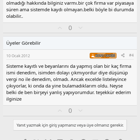
o
olmadığı hakkında bilginiz varmı.bir çok firma var piyasaya
y
süren ama sistemde kaydı olmayan.belki böyle bi durumda
l
olabilir..
a
O
O
0
y
l
l
u
Üyeler Görebilir
a
m
s
#4
10 Ocak 2012
KONU SAHIBI
u
z
Sisteme kayıtlı ve beyanlarını da yapmış olan bir kaç firma
o
ismi denedim, isimden dolayı çıkmıyordur diye düşünüp
y
vergi no ile denedim, olmadı. Ancak excelde listeleyince
l
çıkıyorlar, ki onda da yine bulamadıklarım oldu. Neyse
a
belki de ben birşeyi yanlış yapıyorumdur. teşekkür ederim
ilginize
O
O
0
y
l
l
u
Yanıt yazmak için giriş yapmanız veya üye olmanız gerekir.
a
m
s