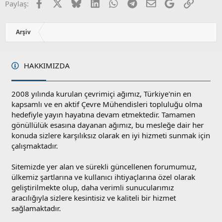
u
Facebook
X
Bluesky
LinkedIn
WhatsApp
Telegram
E-posta
Google
Link
Paylaş:
z
o
y
Arşiv
l
a
HAKKIMIZDA
2008 yılında kurulan çevrimiçi ağımız, Türkiye'nin en
kapsamlı ve en aktif Çevre Mühendisleri topluluğu olma
hedefiyle yayın hayatına devam etmektedir. Tamamen
gönüllülük esasına dayanan ağımız, bu mesleğe dair her
konuda sizlere karşılıksız olarak en iyi hizmeti sunmak için
çalışmaktadır.
Sitemizde yer alan ve sürekli güncellenen forumumuz,
ülkemiz şartlarına ve kullanıcı ihtiyaçlarına özel olarak
geliştirilmekte olup, daha verimli sunucularımız
aracılığıyla sizlere kesintisiz ve kaliteli bir hizmet
sağlamaktadır.