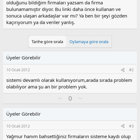
olduğunu bildiğim firmaları yazsam da firma
bulunamamıştır diyor. Bu linki daha önce kullanan ve
sonuca ulaşan arkadaşlar var mı? Ya ben bir şeyi gözden
kaçırıyorum ya da veriler yanlış.
Tarihe göre sırala
Oylamaya göre sırala
Üyeler Görebilir
10 Ocak 2012
#2
sistemi devamlı olarak kullanıyorum,arada sırada problem
olabiliyor ama şu an bir problem yok.
O
O
0
y
l
l
u
Üyeler Görebilir
a
m
s
10 Ocak 2012
#3
u
z
Yağmur hanım bahsettiğiniz firmaların sisteme kaydı olup