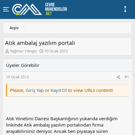
Arşiv
Atık ambalaj yazılım portalı
K
B
Yağmur Cengiz
10 Ocak 2012
o
a
n
ş
Üyeler Görebilir
u
l
y
a
10 Ocak 2012
#1
u
n
b
g
a
ı
Please,
Giriş Yap
or
Kayıt Ol
to view URLs content!
ş
ç
l
t
a
a
t
r
a
i
Atık Yönetimi Dairesi Başkanlığının yukarıda verdiğim
n
h
linkinde Atık ambalaj yazılım portalından firma
i
arayabilirsiniz deniyor. Ancak ben piyasaya süren