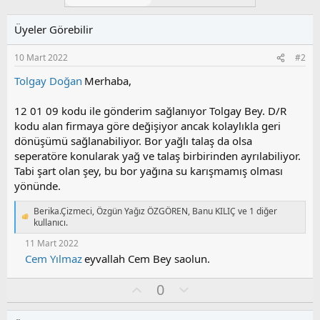
Üyeler Görebilir
10 Mart 2022
#2
Tolgay Doğan
Merhaba,
12 01 09 kodu ile gönderim sağlanıyor Tolgay Bey. D/R
kodu alan firmaya göre değişiyor ancak kolaylıkla geri
dönüşümü sağlanabiliyor. Bor yağlı talaş da olsa
seperatöre konularak yağ ve talaş birbirinden ayrılabiliyor.
Tabi şart olan şey, bu bor yağına su karışmamış olması
yönünde.
Berika.Çizmeci
,
Özgün Yağız ÖZGÖREN
,
Banu KILIÇ
ve 1 diğer
T
kullanıcı.
e
11 Mart 2022
p
k
Cem Yılmaz
eyvallah Cem Bey saolun.
i
l
O
O
0
e
y
l
r
:
l
u