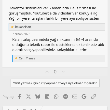
a
Dekantör sistemleri var. Zamanında Haus firması ile
görüşmüştük. Youtube'da da videolar var konuyla ilgili.
Yağı bir yere, talaşları farklı bir yere ayırabiliyor sistem.
hakancihan
T
e
7 Nisan 2023
p
Kalan talaş üzerindeki yağ miktarının %1-4 arsında
k
olduğunu teknik rapor ile desteklerseniz tehlikesiz atık
i
l
olarak satış yapabilirsiniz. Kolaylıklar dilerim.
e
r
Cem Yılmaz
:
T
e
p
O
O
0
k
y
l
i
l
l
u
Yanıt yazmak için giriş yapmanız veya üye olmanız gerekir.
e
a
m
r
s
:
u
Facebook
X
Bluesky
LinkedIn
WhatsApp
Telegram
E-posta
Google
Link
Paylaş:
z
o