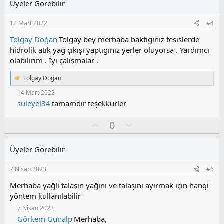
Üyeler Görebilir
a
m
s
12 Mart 2022
#4
u
z
Tolgay Doğan
Tolgay bey merhaba baktıgınız tesislerde
o
hidrolik atık yağ çıkışı yaptıgınız yerler oluyorsa . Yardımcı
y
olabilirim . İyi çalışmalar .
l
a
Tolgay Doğan
T
e
14 Mart 2022
p
suleyel34
tamamdır teşekkürler
k
i
l
O
O
0
e
y
l
r
l
u
:
Üyeler Görebilir
a
m
s
7 Nisan 2023
#6
u
z
Merhaba yağlı talaşın yağını ve talaşını ayırmak için hangi
o
yöntem kullanılabilir
y
7 Nisan 2023
l
Görkem Gunalp
Merhaba,