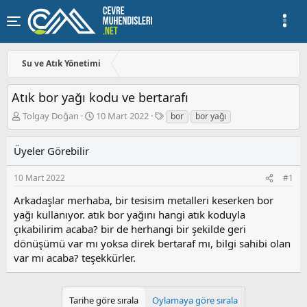
Su ve Atık Yönetimi
Atık bor yağı kodu ve bertarafı
K
B
E
Tolgay Doğan
10 Mart 2022
bor
bor yağı
o
a
t
n
ş
i
Üyeler Görebilir
u
l
k
y
a
e
u
n
t
10 Mart 2022
#1
b
g
l
Arkadaşlar merhaba, bir tesisim metalleri keserken bor
a
ı
e
yağı kullanıyor. atık bor yağını hangi atık koduyla
ş
ç
r
l
t
çıkabilirim acaba? bir de herhangi bir şekilde geri
a
a
dönüşümü var mı yoksa direk bertaraf mı, bilgi sahibi olan
t
r
var mı acaba? teşekkürler.
a
i
n
h
i
Tarihe göre sırala
Oylamaya göre sırala