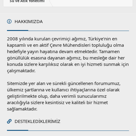
y
Su ve Atık Yönetimi
l
a
HAKKIMIZDA
2008 yılında kurulan çevrimiçi ağımız, Türkiye'nin en
kapsamlı ve en aktif Çevre Mühendisleri topluluğu olma
hedefiyle yayın hayatına devam etmektedir. Tamamen
gönüllülük esasına dayanan ağımız, bu mesleğe dair her
konuda sizlere karşılıksız olarak en iyi hizmeti sunmak için
çalışmaktadır.
Sitemizde yer alan ve sürekli güncellenen forumumuz,
ülkemiz şartlarına ve kullanıcı ihtiyaçlarına özel olarak
geliştirilmekte olup, daha verimli sunucularımız
aracılığıyla sizlere kesintisiz ve kaliteli bir hizmet
sağlamaktadır.
DESTEKLEDIKLERIMIZ