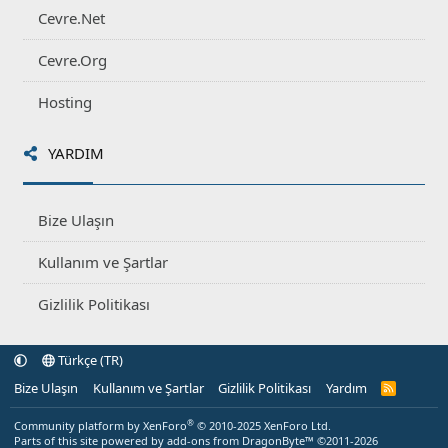
Cevre.Net
Cevre.Org
Hosting
YARDIM
Bize Ulaşın
Kullanım ve Şartlar
Gizlilik Politikası
Türkçe (TR)
Bize Ulaşın
Kullanım ve Şartlar
Gizlilik Politikası
Yardım
R
S
S
®
Community platform by XenForo
© 2010-2025 XenForo Ltd.
Parts of this site powered by
add-ons from DragonByte™
©2011-2026