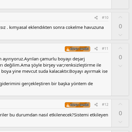
o
u
y
m
l
s
O
#10
a
u
y
0
z
ksız . kımyasal eklendıkten sonra cokelme havuzuna
l
o
a
O
y
l
l
u
O
#11
a
KONU SAHIBI
m
y
0
s
l
 ayırıyoruz.Ayrılan çamurlu boyayı deşarj
u
a
O
ı değilim.Ama şöyle birşey var;renksizleştirme ile
z
l
k boya yine mevcut suda kalacaktır.Boyayı ayırmak ise
o
u
y
m
 giderimini gerçekleştiren bir başka yöntem de
l
s
a
u
z
O
#12
o
KONU SAHIBI
y
y
0
l
teriler bu durumdan nasıl etkilenecek?Sistemi etkileyen
l
a
O
a
l