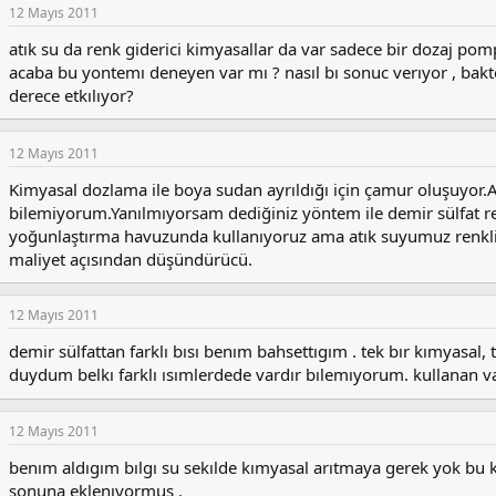
12 Mayıs 2011
atık su da renk giderici kimyasallar da var sadece bir dozaj pomp
acaba bu yontemı deneyen var mı ? nasıl bı sonuc verıyor , bakt
derece etkılıyor?
12 Mayıs 2011
Kimyasal dozlama ile boya sudan ayrıldığı için çamur oluşuyor.
bilemiyorum.Yanılmıyorsam dediğiniz yöntem ile demir sülfat re
yoğunlaştırma havuzunda kullanıyoruz ama atık suyumuz renkli
maliyet açısından düşündürücü.
12 Mayıs 2011
demir sülfattan farklı bısı benım bahsettıgım . tek bır kımyasal, 
duydum belkı farklı ısımlerdede vardır bılemıyorum. kullanan
12 Mayıs 2011
benım aldıgım bılgı su sekılde kımyasal arıtmaya gerek yok bu 
sonuna eklenıyormus .