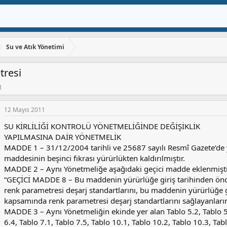
Su ve Atık Yönetimi
tresi
1
12 Mayıs 2011
SU KİRLİLİĞİ KONTROLÜ YÖNETMELİĞİNDE DEĞİŞİKLİK
YAPILMASINA DAİR YÖNETMELİK
MADDE 1 – 31/12/2004 tarihli ve 25687 sayılı Resmî Gazete’de y
maddesinin beşinci fıkrası yürürlükten kaldırılmıştır.
MADDE 2 – Aynı Yönetmeliğe aşağıdaki geçici madde eklenmişti
“GEÇİCİ MADDE 8 – Bu maddenin yürürlüğe giriş tarihinden önce çe
renk parametresi deşarj standartlarını, bu maddenin yürürlüğe gi
kapsamında renk parametresi deşarj standartlarını sağlayanların
MADDE 3 – Aynı Yönetmeliğin ekinde yer alan Tablo 5.2, Tablo 5.5
6.4, Tablo 7.1, Tablo 7.5, Tablo 10.1, Tablo 10.2, Tablo 10.3, Tab