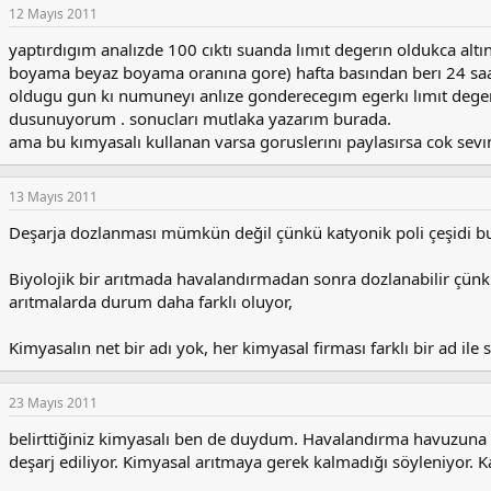
12 Mayıs 2011
yaptırdıgım analızde 100 cıktı suanda lımıt degerın oldukca altınd
boyama beyaz boyama oranına gore) hafta basından berı 24 saa
oldugu gun kı numuneyı anlıze gonderecegım egerkı lımıt dege
dusunuyorum . sonucları mutlaka yazarım burada.
ama bu kımyasalı kullanan varsa goruslerını paylasırsa cok sevın
13 Mayıs 2011
Deşarja dozlanması mümkün değil çünkü katyonik poli çeşidi bu
Biyolojik bir arıtmada havalandırmadan sonra dozlanabilir çünk
arıtmalarda durum daha farklı oluyor,
Kimyasalın net bir adı yok, her kimyasal firması farklı bir ad ile 
23 Mayıs 2011
belirttiğiniz kimyasalı ben de duydum. Havalandırma havuzuna 
deşarj ediliyor. Kimyasal arıtmaya gerek kalmadığı söyleniyor. K