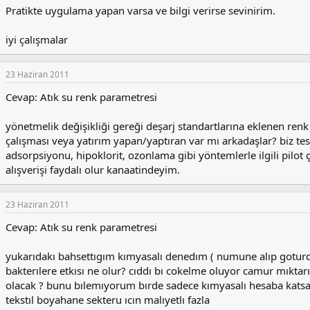
Pratikte uygulama yapan varsa ve bilgi verirse sevinirim.
iyi çalışmalar
23 Haziran 2011
Cevap: Atık su renk parametresi
yönetmelik değişikliği gereği deşarj standartlarına eklenen renk
çalışması veya yatırım yapan/yaptıran var mı arkadaşlar? biz te
adsorpsiyonu, hipoklorit, ozonlama gibi yöntemlerle ilgili pilot 
alışverişi faydalı olur kanaatindeyim.
23 Haziran 2011
Cevap: Atık su renk parametresi
yukarıdakı bahsettıgım kımyasalı denedım ( numune alıp gotur
bakterılere etkısı ne olur? cıddı bı cokelme oluyor camur mıkta
olacak ? bunu bılemıyorum bırde sadece kımyasalı hesaba katsa
tekstıl boyahane sekteru ıcın malıyetlı fazla