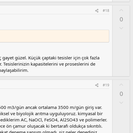
u
z
O
#18
o
y
0
y
l
l
a
O
a
l
u
m
s
u
ayet güzel. Küçük çaptaki tesisler için çok fazla
z
 Tesislerinizin kapasitelerini ve proseslerini de
o
paylaşabilirim.
y
l
O
#19
a
y
0
l
a
O
l
5 500 m3/gün ancak ortalama 3500 m/gün giriş var.
u
iksel ve biyolojik arıtma uyguluyoruz. kimyasal bir
m
nediklerim AC, NaOCl, FeSO4, Al2SO43 ve polimerler.
s
e ön çamur oluşacak ki bertarafı oldukça sıkıntılı.
u
akat deneme şansım olmadı. siz neler denediniz