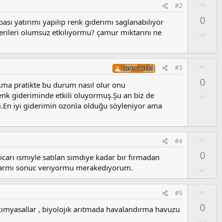
O
#2
y
0
ası yatırımı yapılıp renk gıderımı saglanabılıyor
l
erileri olumsuz etkılıyormu? çamur mıktarını ne
a
O
l
u
m
O
#3
KONU SAHIBI
s
y
0
u
l
Ama pratikte bu durum nasıl olur onu
z
a
O
nk gideriminde etkili oluyormuş.Şu an biz de
o
l
.En iyi giderimin ozonla olduğu söyleniyor ama
y
u
l
m
a
s
O
#4
u
y
0
z
ticarı ısmıyle satılan sımdıye kadar bır fırmadan
l
o
 varmı sonuc verıyormu merakedıyorum.
a
O
y
l
l
u
O
a
#5
m
y
0
s
kımyasallar , biyolojık arıtmada havalandırma havuzu
l
u
a
O