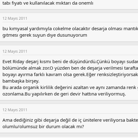
tabı fıyatı ve kullanılacak mıktarı da onemlı
12 Mayıs 2011
bu kımyasal yardımıyla cokelme olacaktır desarja olması mantı
gıtmesı gerek suyun dıye dusunuyorum
12 Mayıs 2011
Evet Riday deşarj kısmı beni de düşündürdü.Çünkü boyayı sudan
bölümünde almak zor.O yüzden ben de deşarja verilmesi taraftar
boyayı ayırma farklı kavram olsa gerek.Eğer renksizleştiriyorsa
bambaşka birşey.
Bu arada organik kirlilik değerini azaltan ve aynı zamanda renk
ozonlama.Bu yapılırken de geri devir hattına veriliyormuş.
12 Mayıs 2011
Ama dediğiniz gibi deşarja değil de iç ünitelere veriliyorsa bak
olumlu/olumsuz bir durum olacak mı?