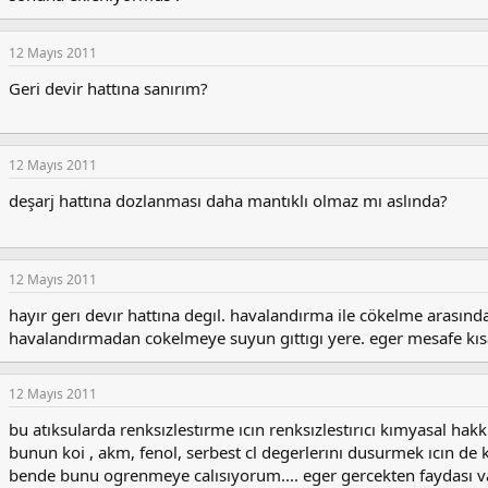
12 Mayıs 2011
Geri devir hattına sanırım?
12 Mayıs 2011
deşarj hattına dozlanması daha mantıklı olmaz mı aslında?
12 Mayıs 2011
hayır gerı devır hattına degıl. havalandırma ile cökelme arasın
havalandırmadan cokelmeye suyun gıttıgı yere. eger mesafe kısa
12 Mayıs 2011
bu atıksularda renksızlestırme ıcın renksızlestırıcı kımyasal 
bunun koi , akm, fenol, serbest cl degerlerını dusurmek ıcın de 
bende bunu ogrenmeye calısıyorum.... eger gercekten faydası va