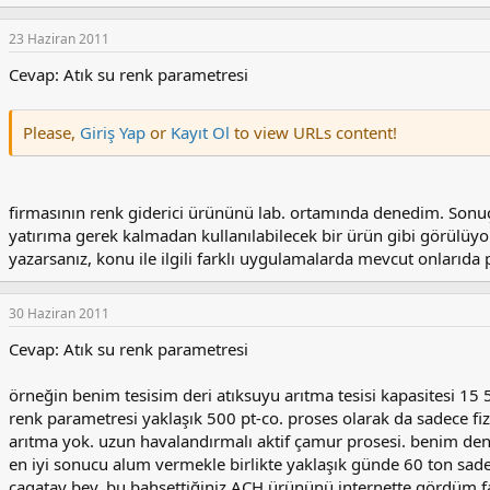
23 Haziran 2011
Cevap: Atık su renk parametresi
Please,
Giriş Yap
or
Kayıt Ol
to view URLs content!
firmasının renk giderici ürününü lab. ortamında denedim. Sonuç g
yatırıma gerek kalmadan kullanılabilecek bir ürün gibi görülüyor.
yazarsanız, konu ile ilgili farklı uygulamalarda mevcut onlarıda 
30 Haziran 2011
Cevap: Atık su renk parametresi
örneğin benim tesisim deri atıksuyu arıtma tesisi kapasitesi 1
renk parametresi yaklaşık 500 pt-co. proses olarak da sadece fiz
arıtma yok. uzun havalandırmalı aktif çamur prosesi. benim de
en iyi sonucu alum vermekle birlikte yaklaşık günde 60 ton sadec
cagatay bey, bu bahsettiğiniz ACH ürününü internette gördüm f