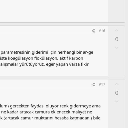
u
m
s
u
z
O
#16
o
y
0
y
l
l
a
O
a
l
 parametresinin giderimi için herhangi bir ar-ge
u
siste koagülasyon flokülasyon, aktif karbon
m
çalışmalar yürütüyoruz. eğer yapan varsa fikir
s
u
z
O
#17
o
y
0
y
l
l
a
O
a
l
dum) gercekten faydası oluyor renk gıdermeye ama
u
rı ne kadar artacak camura eklenecek malıyet ne
m
k (artacak camur muktarını hesaba katmadan ) bıle
s