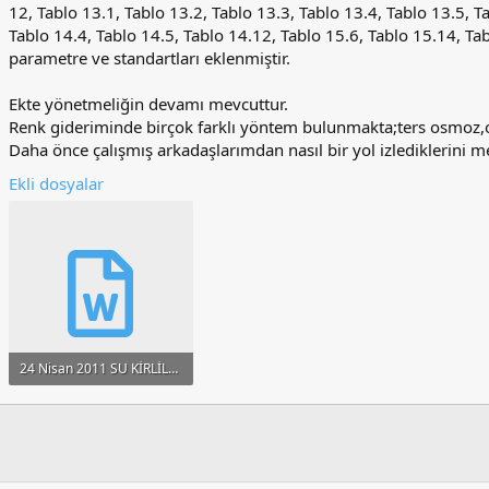
12, Tablo 13.1, Tablo 13.2, Tablo 13.3, Tablo 13.4, Tablo 13.5, T
Tablo 14.4, Tablo 14.5, Tablo 14.12, Tablo 15.6, Tablo 15.14, Ta
parametre ve standartları eklenmiştir.
Ekte yönetmeliğin devamı mevcuttur.
Renk gideriminde birçok farklı yöntem bulunmakta;ters osmoz,
Daha önce çalışmış arkadaşlarımdan nasıl bir yol izlediklerini 
Ekli dosyalar
24 Nisan 2011 SU KİRLİLİĞİ KONTROLÜ YÖNT.DEĞİŞİKLİK YAPILMASINA DAİR YÖNT.docx
17.5 KB · Görüntüleme: 213