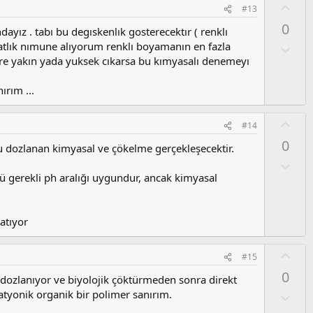
u
O
#13
m
y
0
s
ayız . tabı bu degıskenlık gosterecektır ( renklı
l
u
tlık nımune alıyorum renklı boyamanın en fazla
a
O
z
l
re yakın yada yuksek cıkarsa bu kımyasalı denemeyı
o
u
y
m
ırım ...
l
s
a
u
O
#14
z
y
0
o
 dozlanan kimyasal ve çökelme gerçekleşecektir.
l
y
a
O
l
l
ü gerekli ph aralığı uygundur, ancak kimyasal
a
u
m
s
satıyor
u
z
O
#15
o
y
0
y
dozlanıyor ve biyolojik çöktürmeden sonra direkt
l
l
atyonik organik bir polimer sanırım.
a
O
a
l