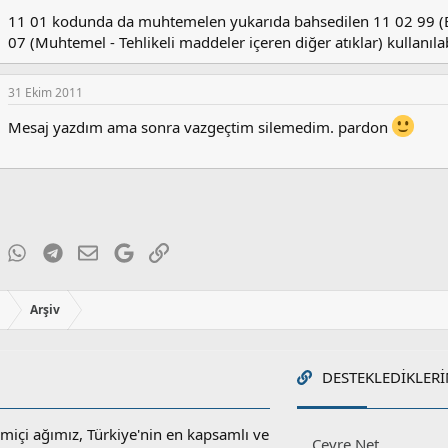
11 01 kodunda da muhtemelen yukarıda bahsedilen 11 02 99 (Ba
07 (Muhtemel - Tehlikeli maddeler içeren diğer atıklar) kullanılab
31 Ekim 2011
Mesaj yazdım ama sonra vazgeçtim silemedim. pardon
ky
inkedIn
WhatsApp
Telegram
E-posta
Google
Link
ı
Arşiv
DESTEKLEDIKLERI
miçi ağımız, Türkiye'nin en kapsamlı ve
Cevre.Net