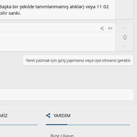
s
a
u
şka bir şekilde tanımlanmamış atıklar) veya 11 02
z
ilir sanki.
o
y
O
#6
l
y
a
0
l
a
O
l
u
Yanıt yazmak için giriş yapmanız veya üye olmanız gerekir.
m
s
u
z
o
y
l
a
MIZ
YARDIM
Bize Ulaşın