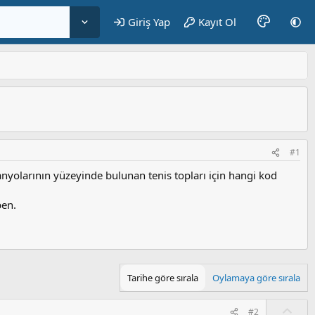
Giriş Yap
Kayıt Ol
#1
banyolarının yüzeyinde bulunan tenis topları için hangi kod
ben.
Tarihe göre sırala
Oylamaya göre sırala
O
#2