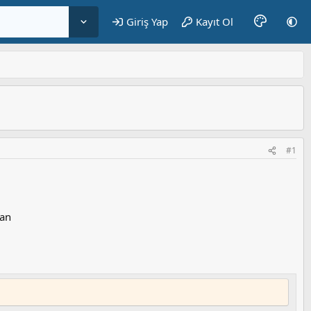
Giriş Yap
Kayıt Ol
#1
Can