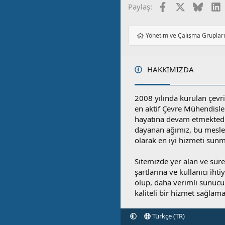
Facebook
X
Blues
L
Paylaş:
Yönetim ve Çalışma Gruplar
HAKKIMIZDA
2008 yılında kurulan çevri
en aktif Çevre Mühendisle
hayatına devam etmektedi
dayanan ağımız, bu mesleğ
olarak en iyi hizmeti sunm
Sitemizde yer alan ve sü
şartlarına ve kullanıcı ihti
olup, daha verimli sunucula
kaliteli bir hizmet sağlama
Türkçe (TR)