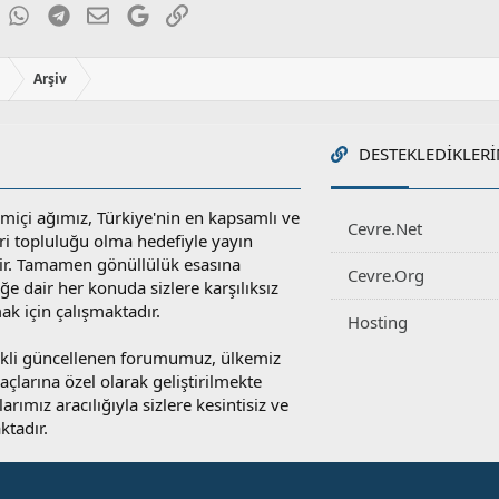
ky
inkedIn
WhatsApp
Telegram
E-posta
Google
Link
ı
Arşiv
DESTEKLEDIKLERI
miçi ağımız, Türkiye'nin en kapsamlı ve
Cevre.Net
ri topluluğu olma hedefiyle yayın
r. Tamamen gönüllülük esasına
Cevre.Org
e dair her konuda sizlere karşılıksız
ak için çalışmaktadır.
Hosting
rekli güncellenen forumumuz, ülkemiz
yaçlarına özel olarak geliştirilmekte
rımız aracılığıyla sizlere kesintisiz ve
ktadır.