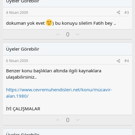
Üyeler Görebilir
a
m
s
4 Nisan 2009
#3
u
z
dokuman yok evet
) bu konuyu silelim Fatih bey ..
o
y
O
O
0
l
y
l
a
l
u
Üyeler Görebilir
a
m
s
6 Nisan 2009
#4
u
z
Benzer konu başlıkları altında ilgili kaynaklara
o
ulaşabilirsiniz..
y
l
https://www.cevremuhendisleri.net/konu/mücavir-
a
alan.1980/
İYİ ÇALIŞMALAR
O
O
0
y
l
l
u
Üyeler Görebilir