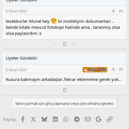
a
m
s
6 Nisan 2009
#5
u
z
tesekkurler Murat bey
bi inceleliyim dokumanları ..
o
bende kitabı mevcut fotokopi halinde ama.. taranmış olsa
y
olsa paylasrdım :s
l
a
O
O
0
y
l
l
u
Üyeler Görebilir
a
m
s
#6
8 Nisan 2009
KONU SAHIBI
u
z
Kusura bakmayın arkadaşlar..Tekrar eklememe gerek yok..
o
y
O
O
0
l
y
l
a
l
u
Yanıt yazmak için giriş yapmanız veya üye olmanız gerekir.
a
m
s
u
Facebook
X
Bluesky
LinkedIn
WhatsApp
Telegram
E-posta
Google
Link
Paylaş:
z