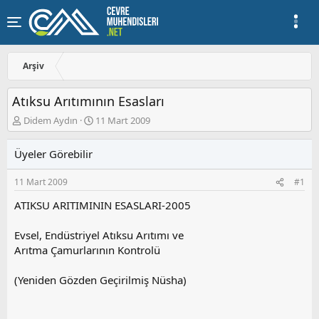
Arşiv
Atıksu Arıtımının Esasları
K
B
Didem Aydın
11 Mart 2009
o
a
n
ş
Üyeler Görebilir
u
l
y
a
11 Mart 2009
#1
u
n
b
g
ATIKSU ARITIMININ ESASLARI-2005
a
ı
ş
ç
Evsel, Endüstriyel Atıksu Arıtımı ve
l
t
a
a
Arıtma Çamurlarının Kontrolü
t
r
a
i
(Yeniden Gözden Geçirilmiş Nüsha)
n
h
i