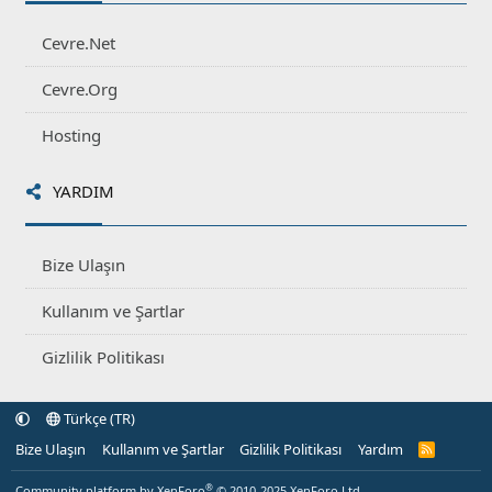
Cevre.Net
Cevre.Org
Hosting
YARDIM
Bize Ulaşın
Kullanım ve Şartlar
Gizlilik Politikası
Türkçe (TR)
Bize Ulaşın
Kullanım ve Şartlar
Gizlilik Politikası
Yardım
R
S
S
®
Community platform by XenForo
© 2010-2025 XenForo Ltd.