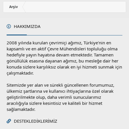
o
y
Arşiv
l
a
HAKKIMIZDA
2008 yılında kurulan çevrimiçi ağımız, Türkiye'nin en
kapsamlı ve en aktif Çevre Mühendisleri topluluğu olma
hedefiyle yayın hayatına devam etmektedir. Tamamen
gönüllülük esasına dayanan ağımız, bu mesleğe dair her
konuda sizlere karşılıksız olarak en iyi hizmeti sunmak için
çalışmaktadır.
Sitemizde yer alan ve sürekli güncellenen forumumuz,
ülkemiz şartlarına ve kullanıcı ihtiyaçlarına özel olarak
geliştirilmekte olup, daha verimli sunucularımız
aracılığıyla sizlere kesintisiz ve kaliteli bir hizmet
sağlamaktadır.
DESTEKLEDIKLERIMIZ