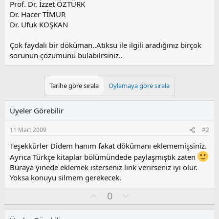
Prof. Dr. İzzet ÖZTÜRK
Dr. Hacer TİMUR
Dr. Ufuk KOŞKAN
Çok faydalı bir döküman..Atıksu ile ilgili aradığınız birçok
sorunun çözümünü bulabilrsiniz..
Tarihe göre sırala
Oylamaya göre sırala
Üyeler Görebilir
11 Mart 2009
#2
Teşekkürler Didem hanım fakat dökümanı eklememişsiniz.
Ayrıca Türkçe kitaplar bölümündede paylaşmıştık zaten
Buraya yinede eklemek isterseniz link verirseniz iyi olur.
Yoksa konuyu silmem gerekecek.
O
O
0
y
l
l
u