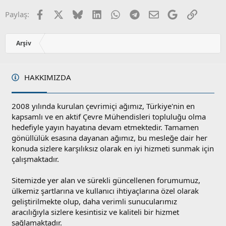
Facebook
X
Bluesky
LinkedIn
WhatsApp
Telegram
E-posta
Google
Link
Paylaş:
Arşiv
HAKKIMIZDA
2008 yılında kurulan çevrimiçi ağımız, Türkiye'nin en
kapsamlı ve en aktif Çevre Mühendisleri topluluğu olma
hedefiyle yayın hayatına devam etmektedir. Tamamen
gönüllülük esasına dayanan ağımız, bu mesleğe dair her
konuda sizlere karşılıksız olarak en iyi hizmeti sunmak için
çalışmaktadır.
Sitemizde yer alan ve sürekli güncellenen forumumuz,
ülkemiz şartlarına ve kullanıcı ihtiyaçlarına özel olarak
geliştirilmekte olup, daha verimli sunucularımız
aracılığıyla sizlere kesintisiz ve kaliteli bir hizmet
sağlamaktadır.