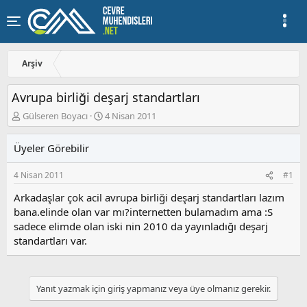
Arşiv
Avrupa birliği deşarj standartları
K
B
Gülseren Boyacı
4 Nisan 2011
o
a
n
ş
Üyeler Görebilir
u
l
y
a
4 Nisan 2011
#1
u
n
b
g
Arkadaşlar çok acil avrupa birliği deşarj standartları lazım
a
ı
bana.elinde olan var mı?internetten bulamadım ama :S
ş
ç
sadece elimde olan iski nin 2010 da yayınladığı deşarj
l
t
a
a
standartları var.
t
r
a
i
n
h
i
Yanıt yazmak için giriş yapmanız veya üye olmanız gerekir.