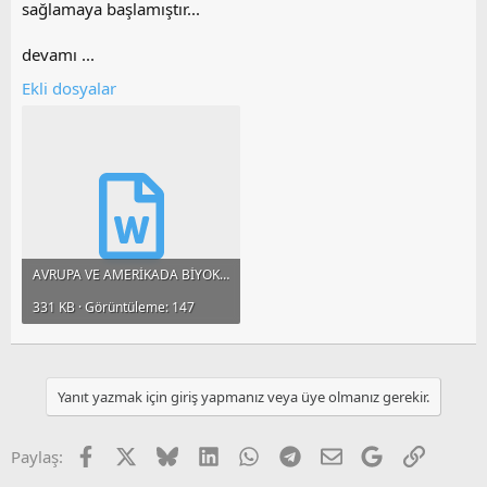
sağlamaya başlamıştır...
devamı ...
Ekli dosyalar
AVRUPA VE AMERİKADA BİYOKATILAR VE İŞLEMLERİ.doc
331 KB · Görüntüleme: 147
Yanıt yazmak için giriş yapmanız veya üye olmanız gerekir.
Facebook
X
Bluesky
LinkedIn
WhatsApp
Telegram
E-posta
Google
Link
Paylaş: