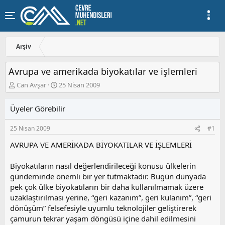
Arşiv
Avrupa ve amerikada biyokatılar ve işlemleri
K
B
Can Avşar
25 Nisan 2009
o
a
n
ş
Üyeler Görebilir
u
l
y
a
25 Nisan 2009
#1
u
n
b
g
AVRUPA VE AMERİKADA BİYOKATILAR VE İŞLEMLERİ
a
ı
ş
ç
Biyokatıların nasıl değerlendirileceği konusu ülkelerin
l
t
a
a
gündeminde önemli bir yer tutmaktadır. Bugün dünyada
t
r
pek çok ülke biyokatıların bir daha kullanılmamak üzere
a
i
uzaklaştırılması yerine, “geri kazanım”, geri kulanım”, “geri
n
h
dönüşüm” felsefesiyle uyumlu teknolojiler geliştirerek
i
çamurun tekrar yaşam döngüsü içine dahil edilmesini