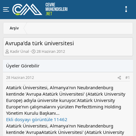
Arşiv
Avrupa'da türk üniversitesi
K
B
Kadir Ünal
28 Haziran 2012
o
a
n
ş
Üyeler Görebilir
u
l
y
a
28 Haziran 2012
#1
u
n
b
g
Atatürk Üniversitesi, Almanya'nın Neubrandenburg
a
ı
kentinde 'Avrupa Atatürk Üniversitesi' (Atatürk University
ş
ç
Europe) adıyla üniversite kuruyor.'Atatürk University
l
t
a
a
Europe'nın çalışmalarını yürüten Perfecttiming Holding
t
r
Yönetim Kurulu Başkanı...
a
i
Ekli dosyayı görüntüle 11462
n
h
Atatürk Üniversitesi, Almanya'nın Neubrandenburg
i
kentinde 'AvrupaAtatürk Üniversitesi' (Atatürk University