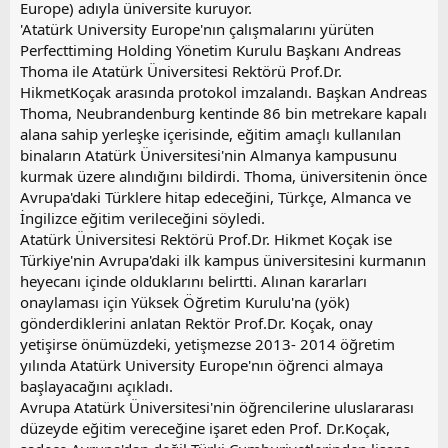
Europe) adıyla üniversite kuruyor.
'Atatürk University Europe'nın çalışmalarını yürüten
Perfecttiming Holding Yönetim Kurulu Başkanı Andreas
Thoma ile Atatürk Üniversitesi Rektörü Prof.Dr.
HikmetKoçak arasında protokol imzalandı. Başkan Andreas
Thoma, Neubrandenburg kentinde 86 bin metrekare kapalı
alana sahip yerleşke içerisinde, eğitim amaçlı kullanılan
binaların Atatürk Üniversitesi'nin Almanya kampusunu
kurmak üzere alındığını bildirdi. Thoma, üniversitenin önce
Avrupa'daki Türklere hitap edeceğini, Türkçe, Almanca ve
İngilizce eğitim verileceğini söyledi.
Atatürk Üniversitesi Rektörü Prof.Dr. Hikmet Koçak ise
Türkiye'nin Avrupa'daki ilk kampus üniversitesini kurmanın
heyecanı içinde olduklarını belirtti. Alınan kararları
onaylaması için Yüksek Öğretim Kurulu'na (yök)
gönderdiklerini anlatan Rektör Prof.Dr. Koçak, onay
yetişirse önümüzdeki, yetişmezse 2013- 2014 öğretim
yılında Atatürk University Europe'nın öğrenci almaya
başlayacağını açıkladı.
Avrupa Atatürk Üniversitesi'nin öğrencilerine uluslararası
düzeyde eğitim vereceğine işaret eden Prof. Dr.Koçak,