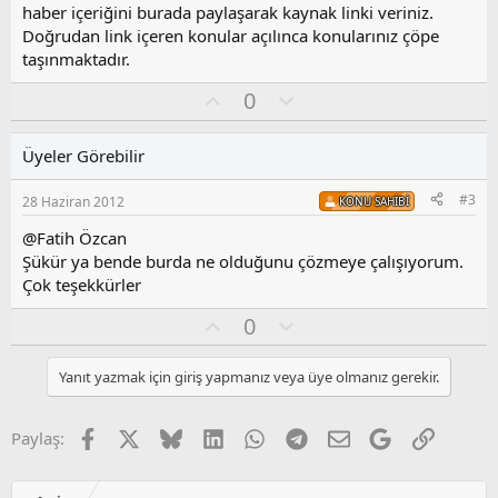
haber içeriğini burada paylaşarak kaynak linki veriniz.
Doğrudan link içeren konular açılınca konularınız çöpe
taşınmaktadır.
O
O
0
y
l
l
u
Üyeler Görebilir
a
m
s
#3
28 Haziran 2012
KONU SAHIBI
u
z
@Fatih Özcan
o
Şükür ya bende burda ne olduğunu çözmeye çalışıyorum.
y
Çok teşekkürler
l
a
O
O
0
y
l
l
u
Yanıt yazmak için giriş yapmanız veya üye olmanız gerekir.
a
m
s
u
Facebook
X
Bluesky
LinkedIn
WhatsApp
Telegram
E-posta
Google
Link
Paylaş:
z
o