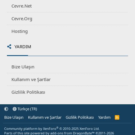
Cevre.Net
Cevre.Org
Hosting
YARDIM
Bize Ulaşın
Kullanım ve Şartlar
Gizlilik Politikası
Türkçe (TR)
Bize Ulaşın
Kullanım ve Şartlar
Gizlilik Politikası
Yardım
R
S
S
®
Community platform by XenForo
© 2010-2025 XenForo Ltd.
Parts of this site powered by
add-ons from DragonByte™
©2011-2026