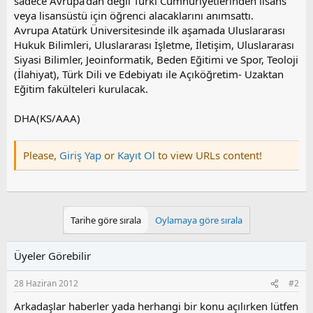
sadece Avrupa'dan değil Türki Cumhuriyetlerinden lisans
veya lisansüstü için öğrenci alacaklarını anımsattı.
Avrupa Atatürk Üniversitesinde ilk aşamada Uluslararası
Hukuk Bilimleri, Uluslararası İşletme, İletişim, Uluslararası
Siyasi Bilimler, Jeoinformatik, Beden Eğitimi ve Spor, Teoloji
(İlahiyat), Türk Dili ve Edebiyatı ile Açıköğretim- Uzaktan
Eğitim fakülteleri kurulacak.
DHA(KS/AAA)
Please,
Giriş Yap
or
Kayıt Ol
to view URLs content!
Tarihe göre sırala
Oylamaya göre sırala
Üyeler Görebilir
28 Haziran 2012
#2
Arkadaşlar haberler yada herhangi bir konu açılırken lütfen