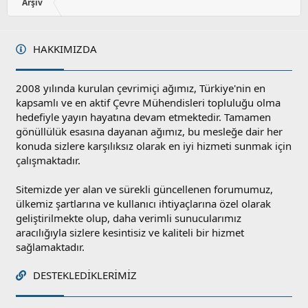
y
Arşiv
l
a
HAKKIMIZDA
2008 yılında kurulan çevrimiçi ağımız, Türkiye'nin en
kapsamlı ve en aktif Çevre Mühendisleri topluluğu olma
hedefiyle yayın hayatına devam etmektedir. Tamamen
gönüllülük esasına dayanan ağımız, bu mesleğe dair her
konuda sizlere karşılıksız olarak en iyi hizmeti sunmak için
çalışmaktadır.
Sitemizde yer alan ve sürekli güncellenen forumumuz,
ülkemiz şartlarına ve kullanıcı ihtiyaçlarına özel olarak
geliştirilmekte olup, daha verimli sunucularımız
aracılığıyla sizlere kesintisiz ve kaliteli bir hizmet
sağlamaktadır.
DESTEKLEDIKLERIMIZ