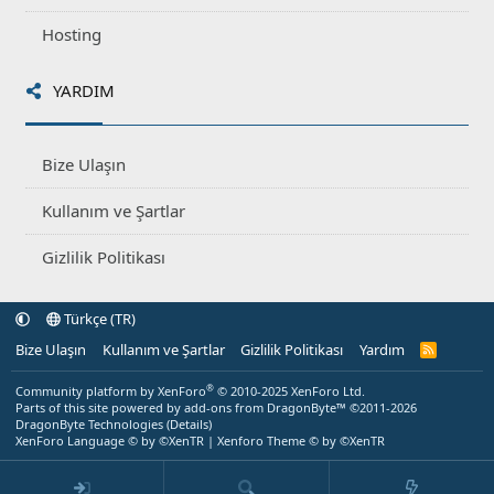
Hosting
YARDIM
Bize Ulaşın
Kullanım ve Şartlar
Gizlilik Politikası
Türkçe (TR)
Bize Ulaşın
Kullanım ve Şartlar
Gizlilik Politikası
Yardım
R
S
S
®
Community platform by XenForo
© 2010-2025 XenForo Ltd.
Parts of this site powered by
add-ons from DragonByte™
©2011-2026
DragonByte Technologies
(
Details
)
XenForo Language © by ©XenTR
|
Xenforo Theme
© by ©XenTR