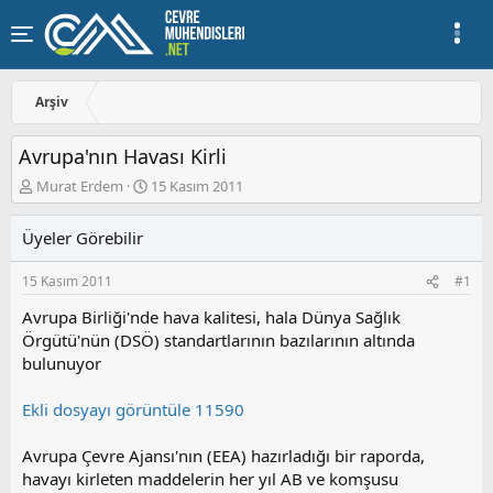
Arşiv
Avrupa'nın Havası Kirli
K
B
Murat Erdem
15 Kasım 2011
o
a
n
ş
Üyeler Görebilir
u
l
y
a
15 Kasım 2011
#1
u
n
b
g
Avrupa Birliği'nde hava kalitesi, hala Dünya Sağlık
a
ı
Örgütü'nün (DSÖ) standartlarının bazılarının altında
ş
ç
bulunuyor
l
t
a
a
t
r
Ekli dosyayı görüntüle 11590
a
i
n
h
Avrupa Çevre Ajansı'nın (EEA) hazırladığı bir raporda,
i
havayı kirleten maddelerin her yıl AB ve komşusu