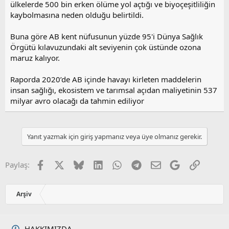
ülkelerde 500 bin erken ölüme yol açtığı ve biyoçeşitliliğin
kaybolmasına neden olduğu belirtildi.
Buna göre AB kent nüfusunun yüzde 95'i Dünya Sağlık
Örgütü kılavuzundaki alt seviyenin çok üstünde ozona
maruz kalıyor.
Raporda 2020’de AB içinde havayı kirleten maddelerin
insan sağlığı, ekosistem ve tarımsal açıdan maliyetinin 537
milyar avro olacağı da tahmin ediliyor
Yanıt yazmak için giriş yapmanız veya üye olmanız gerekir.
Facebook
X
Bluesky
LinkedIn
WhatsApp
Telegram
E-posta
Google
Link
Paylaş:
Arşiv
HAKKIMIZDA