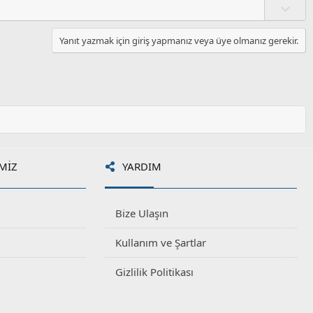
a
O
l
u
Yanıt yazmak için giriş yapmanız veya üye olmanız gerekir.
m
s
u
z
o
y
l
a
MIZ
YARDIM
Bize Ulaşın
Kullanım ve Şartlar
Gizlilik Politikası