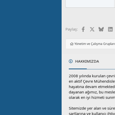
Facebook
X
Blues
L
Paylaş:
Yönetim ve Çalışma Gruplar
HAKKIMIZDA
2008 yılında kurulan çevri
en aktif Çevre Mühendisle
hayatına devam etmektedi
dayanan ağımız, bu mesleğ
olarak en iyi hizmeti sunm
Sitemizde yer alan ve sü
şartlarına ve kullanıcı ihti