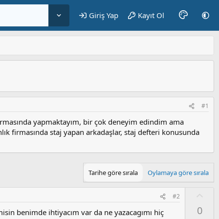
Giriş Yap
Kayıt Ol
#1
k firmasında yapmaktayım, bir çok deneyim edindim ama
lık firmasında staj yapan arkadaşlar, staj defteri konusunda
Tarihe göre sırala
Oylamaya göre sırala
O
#2
y
0
misin benimde ihtiyacım var da ne yazacagımı hiç
l