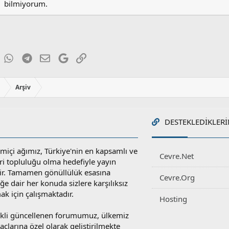
bilmiyorum.
ky
inkedIn
WhatsApp
Telegram
E-posta
Google
Link
ı
Arşiv
DESTEKLEDIKLERI
miçi ağımız, Türkiye'nin en kapsamlı ve
Cevre.Net
ri topluluğu olma hedefiyle yayın
r. Tamamen gönüllülük esasına
Cevre.Org
e dair her konuda sizlere karşılıksız
ak için çalışmaktadır.
Hosting
rekli güncellenen forumumuz, ülkemiz
yaçlarına özel olarak geliştirilmekte