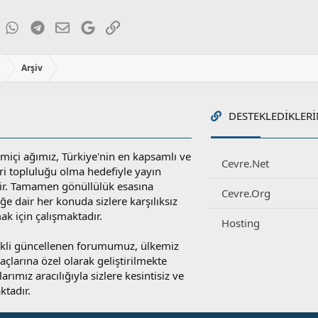
ky
inkedIn
WhatsApp
Telegram
E-posta
Google
Link
ı
Arşiv
DESTEKLEDIKLERI
miçi ağımız, Türkiye'nin en kapsamlı ve
Cevre.Net
ri topluluğu olma hedefiyle yayın
r. Tamamen gönüllülük esasına
Cevre.Org
e dair her konuda sizlere karşılıksız
ak için çalışmaktadır.
Hosting
rekli güncellenen forumumuz, ülkemiz
yaçlarına özel olarak geliştirilmekte
rımız aracılığıyla sizlere kesintisiz ve
ktadır.