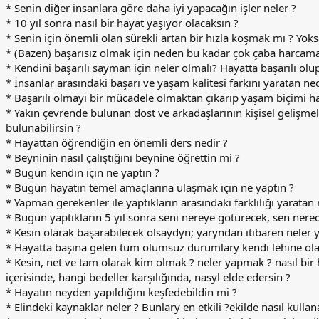
* Senin diğer insanlara göre daha iyi yapacağın işler neler ?
* 10 yıl sonra nasıl bir hayat yaşıyor olacaksın ?
* Senin için önemli olan sürekli artan bir hızla koşmak mı ? Yok
* (Bazen) başarısız olmak için neden bu kadar çok çaba harcam
* Kendini başarılı sayman için neler olmalı? Hayatta başarılı olu
* İnsanlar arasındaki başarı ve yaşam kalitesi farkını yaratan ned
* Başarılı olmayı bir mücadele olmaktan çıkarıp yaşam biçimi hal
* Yakın çevrende bulunan dost ve arkadaşlarının kişisel gelişmel
bulunabilirsin ?
* Hayattan öğrendiğin en önemli ders nedir ?
* Beyninin nasıl çalıştığını beynine öğrettin mi ?
* Bugün kendin için ne yaptın ?
* Bugün hayatın temel amaçlarına ulaşmak için ne yaptın ?
* Yapman gerekenler ile yaptıkların arasındaki farklılığı yaratan 
* Bugün yaptıkların 5 yıl sonra seni nereye götürecek, sen nere
* Kesin olarak başarabilecek olsaydyn; yaryndan itibaren neler 
* Hayatta başına gelen tüm olumsuz durumlary kendi lehine ola
* Kesin, net ve tam olarak kim olmak ? neler yapmak ? nasıl bir
içerisinde, hangi bedeller karşılığında, nasyl elde edersin ?
* Hayatın neyden yapıldığını keşfedebildin mi ?
* Elindeki kaynaklar neler ? Bunlary en etkili ?ekilde nasıl kullana