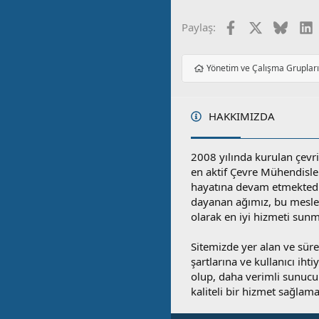
Facebook
X
Blues
L
Paylaş:
Yönetim ve Çalışma Gruplar
HAKKIMIZDA
2008 yılında kurulan çevri
en aktif Çevre Mühendisle
hayatına devam etmektedi
dayanan ağımız, bu mesleğ
olarak en iyi hizmeti sunm
Sitemizde yer alan ve sü
şartlarına ve kullanıcı ihti
olup, daha verimli sunucula
kaliteli bir hizmet sağlama