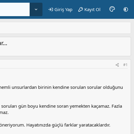
Giriş Yap
Kayıt Ol
...
#1
 önemli unsurlardan birinin kendine sorulan sorular olduğunu
li soruları gün boyu kendine soran yemekten kaçamaz. Fazla
amaz.
neriyorum. Hayatınızda güçlü farklar yaratacaklardır.