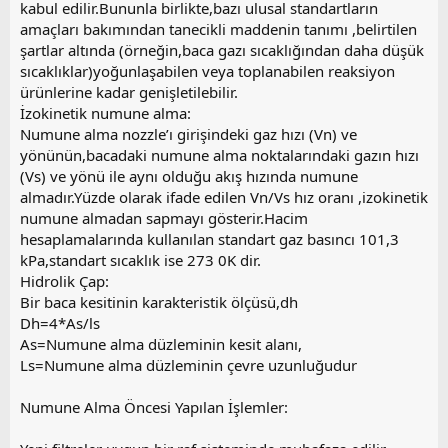
kabul edilir.Bununla birlikte,bazı ulusal standartların
amaçları bakımından tanecikli maddenin tanımı ,belirtilen
şartlar altında (örneğin,baca gazı sıcaklığından daha düşük
sıcaklıklar)yoğunlaşabilen veya toplanabilen reaksiyon
ürünlerine kadar genişletilebilir.
İzokinetik numune alma:
Numune alma nozzle’ı girişindeki gaz hızı (Vn) ve
yönünün,bacadaki numune alma noktalarındaki gazın hızı
(Vs) ve yönü ile aynı olduğu akış hızında numune
almadır.Yüzde olarak ifade edilen Vn/Vs hız oranı ,izokinetik
numune almadan sapmayı gösterir.Hacim
hesaplamalarında kullanılan standart gaz basıncı 101,3
kPa,standart sıcaklık ise 273 0K dir.
Hidrolik Çap:
Bir baca kesitinin karakteristik ölçüsü,dh
Dh=4*As/ls
As=Numune alma düzleminin kesit alanı,
Ls=Numune alma düzleminin çevre uzunluğudur
Numune Alma Öncesi Yapılan İşlemler: