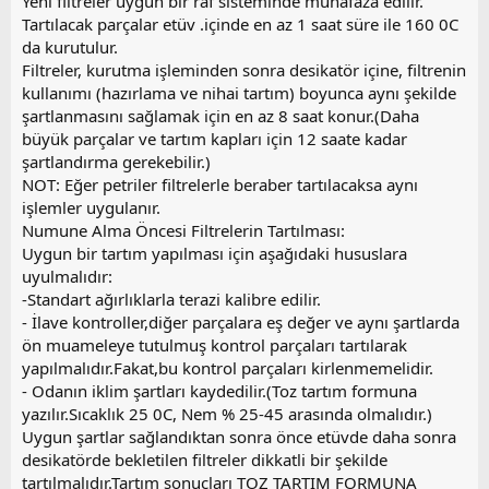
Yeni filtreler uygun bir raf sisteminde muhafaza edilir.
Tartılacak parçalar etüv .içinde en az 1 saat süre ile 160 0C
da kurutulur.
Filtreler, kurutma işleminden sonra desikatör içine, filtrenin
kullanımı (hazırlama ve nihai tartım) boyunca aynı şekilde
şartlanmasını sağlamak için en az 8 saat konur.(Daha
büyük parçalar ve tartım kapları için 12 saate kadar
şartlandırma gerekebilir.)
NOT: Eğer petriler filtrelerle beraber tartılacaksa aynı
işlemler uygulanır.
Numune Alma Öncesi Filtrelerin Tartılması:
Uygun bir tartım yapılması için aşağıdaki hususlara
uyulmalıdır:
-Standart ağırlıklarla terazi kalibre edilir.
- İlave kontroller,diğer parçalara eş değer ve aynı şartlarda
ön muameleye tutulmuş kontrol parçaları tartılarak
yapılmalıdır.Fakat,bu kontrol parçaları kirlenmemelidir.
- Odanın iklim şartları kaydedilir.(Toz tartım formuna
yazılır.Sıcaklık 25 0C, Nem % 25-45 arasında olmalıdır.)
Uygun şartlar sağlandıktan sonra önce etüvde daha sonra
desikatörde bekletilen filtreler dikkatli bir şekilde
tartılmalıdır.Tartım sonuçları TOZ TARTIM FORMUNA