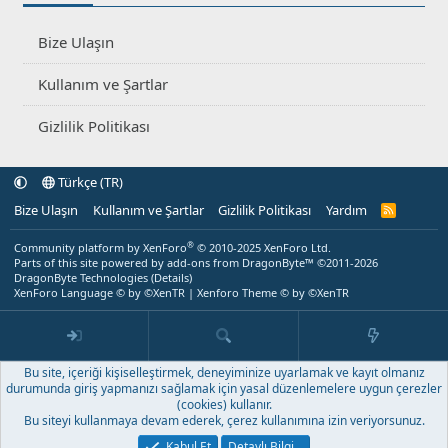
Bize Ulaşın
Kullanım ve Şartlar
Gizlilik Politikası
Türkçe (TR)
Bize Ulaşın
Kullanım ve Şartlar
Gizlilik Politikası
Yardım
R
S
S
®
Community platform by XenForo
© 2010-2025 XenForo Ltd.
Parts of this site powered by
add-ons from DragonByte™
©2011-2026
DragonByte Technologies
(
Details
)
XenForo Language © by ©XenTR
|
Xenforo Theme
© by ©XenTR
Bu site, içeriği kişiselleştirmek, deneyiminize uyarlamak ve kayıt olmanız
durumunda giriş yapmanızı sağlamak için yasal düzenlemelere uygun çerezler
(cookies) kullanır.
Bu siteyi kullanmaya devam ederek, çerez kullanımına izin veriyorsunuz.
Kabul Et
Detaylı Bilgi…