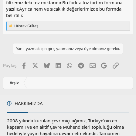
filtremizdeki toz miktarıdır.Bu farkta toz tartım formuna
yazılır.Ayrıca nem ve sıcaklık değerlerimizde bu formda
belirtilir.
Hüsrev Gültaş
T
e
p
k
i
Yanıt yazmak için giriş yapmanız veya üye olmanız gerekir.
l
e
r
Facebook
X
Bluesky
LinkedIn
WhatsApp
Telegram
E-posta
Google
Link
Paylaş:
:
Arşiv
HAKKIMIZDA
2008 yılında kurulan çevrimiçi ağımız, Türkiye'nin en
kapsamlı ve en aktif Çevre Mühendisleri topluluğu olma
hedefiyle yayın hayatına devam etmektedir. Tamamen