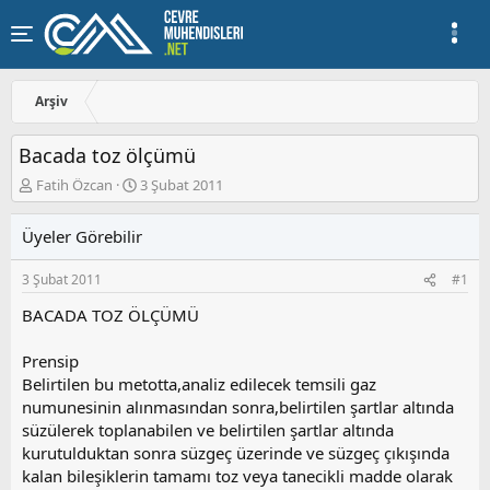
Arşiv
Bacada toz ölçümü
K
B
Fatih Özcan
3 Şubat 2011
o
a
n
ş
Üyeler Görebilir
u
l
y
a
3 Şubat 2011
#1
u
n
b
g
BACADA TOZ ÖLÇÜMÜ
a
ı
ş
ç
Prensip
l
t
a
a
Belirtilen bu metotta,analiz edilecek temsili gaz
t
r
numunesinin alınmasından sonra,belirtilen şartlar altında
a
i
süzülerek toplanabilen ve belirtilen şartlar altında
n
h
kurutulduktan sonra süzgeç üzerinde ve süzgeç çıkışında
i
kalan bileşiklerin tamamı toz veya tanecikli madde olarak