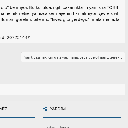
ulu” belirliyor. Bu kurulda, ilgili bakanlıkların yanı sıra TOBB
a ne hikmetse, yalnızca sermayenin fikri alınıyor; çevre sivil
Bunları görelim, bilelim.. “İsveç gibi yerdeyiz” imalarına fazla
&hid=20725144#
Yanıt yazmak için giriş yapmanız veya üye olmanız gerekir.
MIZ
YARDIM
Bize Ulaşın