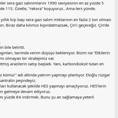
ler sera gazı salınımlarını 1990 seviyesinin en az yüzde 5
zde 115. Özetle, “rekora” koşuyoruz.. Ama ters yönde.
yıllık kişi başı sera gazı salım miktarının en fazla 2 ton olması
on. Biraz daha kılımızı kıpırdatmazsak, Çin’i geçeceğiz. Çin’de
.
 bile belirtti.
ngınları, tarımda verim düşüşü bekleniyor. Bizim ise “Etkilerin
mı olmayan bir stratejimiz var.
iş arazilerin satışı başladı. Yani, karbondioksit tutan en
iz kömür” adı altında yatırım yapmayı planlıyor. Eloğlu rüzgar
antralin peşindeyiz.
uları kullanacak şekilde HES yapmayı amaçlıyoruz. HES’lerin
den gelmeye devam ediyoruz.
rını yüzde 8’e indirmek. Bunu şu an sağlamaya yeterli