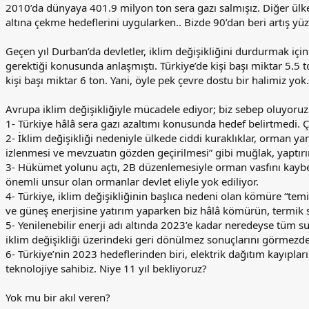
2010’da dünyaya 401.9 milyon ton sera gazı salmışız. Diğer ülke
altına çekme hedeflerini uygularken.. Bizde 90’dan beri artış yü
Geçen yıl Durban’da devletler, iklim değişikliğini durdurmak için 
gerektiği konusunda anlaşmıştı. Türkiye’de kişi başı miktar 5.5 t
kişi başı miktar 6 ton. Yani, öyle pek çevre dostu bir halimiz yok.
Avrupa iklim değişikliğiyle mücadele ediyor; biz sebep oluyoruz
1- Türkiye hâlâ sera gazı azaltımı konusunda hedef belirtmedi. Çin
2- İklim değişikliği nedeniyle ülkede ciddi kuraklıklar, orman ya
izlenmesi ve mevzuatın gözden geçirilmesi” gibi muğlak, yaptırı
3- Hükümet yolunu açtı, 2B düzenlemesiyle orman vasfını kaybetm
önemli unsur olan ormanlar devlet eliyle yok ediliyor.
4- Türkiye, iklim değişikliğinin başlıca nedeni olan kömüre “tem
ve güneş enerjisine yatırım yaparken biz hâlâ kömürün, termik s
5- Yenilenebilir enerji adı altında 2023’e kadar neredeyse tüm s
iklim değişikliği üzerindeki geri dönülmez sonuçlarını görmez
6- Türkiye’nin 2023 hedeflerinden biri, elektrik dağıtım kayıpla
teknolojiye sahibiz. Niye 11 yıl bekliyoruz?
Yok mu bir akıl veren?