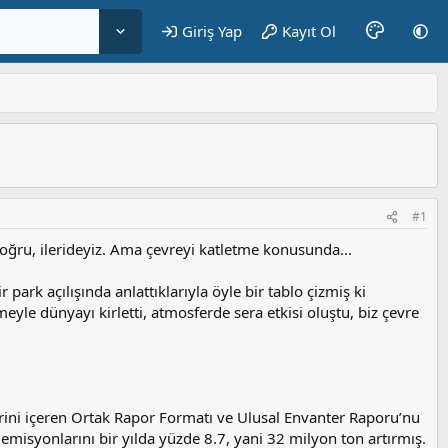
Giriş Yap
Kayıt Ol
#1
oğru, ilerideyiz. Ama çevreyi katletme konusunda...
park açılışında anlattıklarıyla öyle bir tablo çizmiş ki
meyle dünyayı kirletti, atmosferde sera etkisi oluştu, biz çevre
erini içeren Ortak Rapor Formatı ve Ulusal Envanter Raporu’nu
 emisyonlarını bir yılda yüzde 8.7, yani 32 milyon ton artırmış.