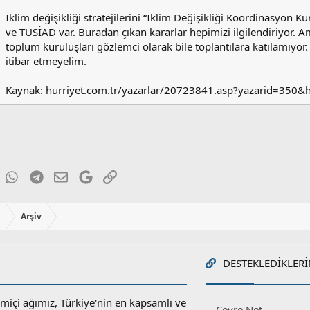
İklim değişikliği stratejilerini “İklim Değişikliği Koordinasyon Kur
ve TUSİAD var. Buradan çıkan kararlar hepimizi ilgilendiriyor. Am
toplum kuruluşları gözlemci olarak bile toplantılara katılamıyor. 
itibar etmeyelim.
Kaynak: hurriyet.com.tr/yazarlar/20723841.asp?yazarid=350
ky
inkedIn
WhatsApp
Telegram
E-posta
Google
Link
ı
Arşiv
DESTEKLEDIKLERI
miçi ağımız, Türkiye'nin en kapsamlı ve
Cevre.Net