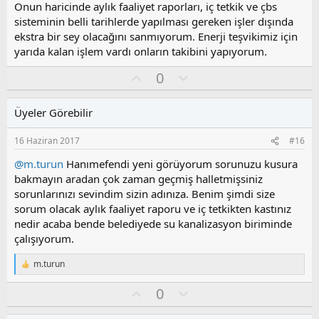
Onun haricinde aylık faaliyet raporları, iç tetkik ve çbs
sisteminin belli tarihlerde yapılması gereken işler dışında
ekstra bir sey olacağını sanmıyorum. Enerji teşvikimiz için
yarıda kalan işlem vardı onların takibini yapıyorum.
O
O
0
y
l
l
u
Üyeler Görebilir
a
m
s
16 Haziran 2017
#16
u
z
@m.turun
Hanımefendi yeni görüyorum sorunuzu kusura
o
bakmayın aradan çok zaman geçmiş halletmişsiniz
y
sorunlarınızı sevindim sizin adınıza. Benim şimdi size
l
sorum olacak aylık faaliyet raporu ve iç tetkikten kastınız
a
nedir acaba bende belediyede su kanalizasyon biriminde
çalışıyorum.
m.turun
T
e
O
O
0
p
k
y
l
i