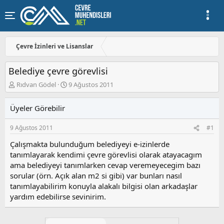
Çevre İzinleri ve Lisanslar
Belediye çevre görevlisi
K
B
Rıdvan Gödel
9 Ağustos 2011
o
a
n
ş
Üyeler Görebilir
u
l
y
a
9 Ağustos 2011
#1
u
n
b
g
Çalışmakta bulunduğum belediyeyi e-izinlerde
a
ı
tanımlayarak kendimi çevre görevlisi olarak atayacagım
ş
ç
ama belediyeyi tanımlarken cevap veremeyecegim bazı
l
t
a
a
sorular (örn. Açık alan m2 si gibi) var bunları nasıl
t
r
tanımlayabilirim konuyla alakalı bilgisi olan arkadaşlar
a
i
yardım edebilirse sevinirim.
n
h
i