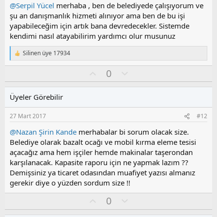
z
@Serpil Yücel
merhaba , ben de belediyede çalışıyorum ve
o
şu an danışmanlık hizmeti alınıyor ama ben de bu işi
y
yapabileceğim için artık bana devredecekler. Sistemde
l
kendimi nasıl atayabilirim yardımcı olur musunuz
a
Silinen üye 17934
T
e
O
O
0
p
k
y
l
i
l
u
l
Üyeler Görebilir
a
m
e
s
r
27 Mart 2017
#12
:
u
z
@Nazan Şirin Kande
merhabalar bi sorum olacak size.
o
Belediye olarak bazalt ocağı ve mobil kırma eleme tesisi
y
açacağız ama hem işçiler hemde makinalar taşerondan
l
karşılanacak. Kapasite raporu için ne yapmak lazım ??
a
Demişsiniz ya ticaret odasından muafiyet yazısı almanız
gerekir diye o yüzden sordum size !!
O
O
0
y
l