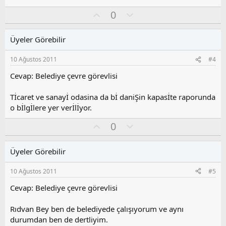
O
O
0
y
l
l
u
Üyeler Görebilir
a
m
s
10 Ağustos 2011
#4
u
z
Cevap: Belediye çevre görevlisi
o
y
Tİcaret ve sanayİ odasina da bİ daniŞin kapasİte raporunda
l
o bİlgİlere yer verİlİyor.
a
O
O
0
y
l
l
u
Üyeler Görebilir
a
m
s
10 Ağustos 2011
#5
u
z
Cevap: Belediye çevre görevlisi
o
y
Rıdvan Bey ben de belediyede çalışıyorum ve aynı
l
durumdan ben de dertliyim.