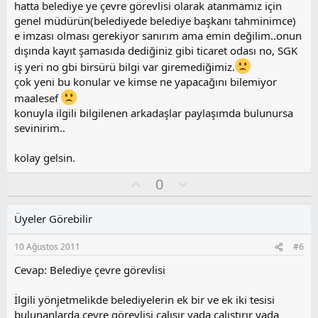
a
hatta belediye ye çevre görevlisi olarak atanmamız için
genel müdürün(belediyede belediye başkanı tahminimce)
e imzası olması gerekiyor sanırım ama emin değilim..onun
dışında kayıt şamasıda dediğiniz gibi ticaret odası no, SGK
iş yeri no gbi birsürü bilgi var giremediğimiz.
çok yeni bu konular ve kimse ne yapacağını bilemiyor
maalesef
konuyla ilgili bilgilenen arkadaşlar paylaşımda bulunursa
sevinirim..
kolay gelsin.
O
O
0
y
l
l
u
Üyeler Görebilir
a
m
s
10 Ağustos 2011
#6
u
z
Cevap: Belediye çevre görevlisi
o
y
İlgili yönjetmelikde belediyelerin ek bir ve ek iki tesisi
l
bulunanlarda çevre görevlisi çalışır yada çalıştırır yada