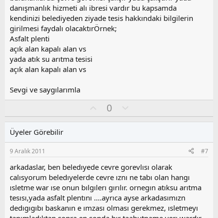
a
danışmanlık hizmeti alı ibresi vardır bu kapsamda
kendinizi belediyeden ziyade tesis hakkındaki bilgilerin
girilmesi faydalı olacaktırÖrnek;
Asfalt plenti
açık alan kapalı alan vs
yada atık su arıtma tesisi
açık alan kapalı alan vs
Sevgi ve saygılarımla
O
O
0
y
l
l
u
Üyeler Görebilir
a
m
s
9 Aralık 2011
#7
u
z
arkadaslar, ben beledıyede cevre gorevlısı olarak
o
calısyorum beledıyelerde cevre ıznı ne tabı olan hangı
y
ısletme war ıse onun bılgılerı gırılır. ornegın atıksu arıtma
l
tesısı,yada asfalt plentını ....ayrıca ayse arkadasımızn
a
dedıgıgıbı baskanın e ımzası olması gerekmez, ısletmeyı
tanımladıktan sonra,en sonda bır taahutname yerı wardır