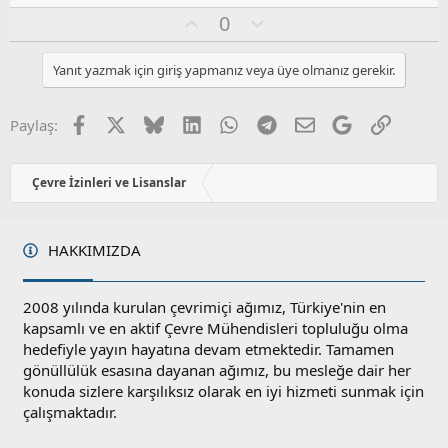
a
O
O
0
y
l
l
u
Yanıt yazmak için giriş yapmanız veya üye olmanız gerekir.
a
m
s
u
Facebook
X
Bluesky
LinkedIn
WhatsApp
Telegram
E-posta
Google
Link
Paylaş:
z
o
y
Çevre İzinleri ve Lisanslar
l
a
HAKKIMIZDA
2008 yılında kurulan çevrimiçi ağımız, Türkiye'nin en
kapsamlı ve en aktif Çevre Mühendisleri topluluğu olma
hedefiyle yayın hayatına devam etmektedir. Tamamen
gönüllülük esasına dayanan ağımız, bu mesleğe dair her
konuda sizlere karşılıksız olarak en iyi hizmeti sunmak için
çalışmaktadır.