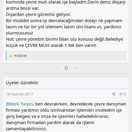
o
kısmında çevre muh olarak işe başladm.Derin deniz deşarjı
y
arıtma tesisi var.
l
Dışardan çevre görevlisi geliyor.
a
Bir müddet sonra işi devralacağımdan dolayı ne yapmam
lazım ne tür bir yol izlemem lazım izin lisans vs. yardımcı
olurmusunuz
Not: çevre yönetim birimi falan söz konusu değil.Belediye
küçük ve ÇEVRE MÜH olarak 1 tek ben varım
m.turun
T
e
O
O
0
p
k
y
l
i
l
u
l
Üyeler Görebilir
a
m
e
s
r
16 Haziran 2017
#15
:
u
z
@Berk Turpcu
ben devralırken, devredecek çevre danışman
o
firması yardımcı oldu izinlisanstan işlemleri inceledim işe
y
giriş belgesi ve e imza ile işlemleri halledebilirsiniz.
l
danışman firmadan yardım alarak da işlemi
a
tamamlayabilirsiniz.