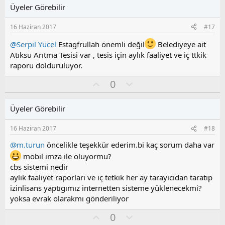
l
u
l
Üyeler Görebilir
a
m
e
s
r
16 Haziran 2017
#17
:
u
z
@Serpil Yücel
Estagfrullah önemli değil
Belediyeye ait
o
Atıksu Arıtma Tesisi var , tesis için aylık faaliyet ve iç ttkik
y
raporu dolduruluyor.
l
a
O
O
0
y
l
l
u
Üyeler Görebilir
a
m
s
16 Haziran 2017
#18
u
z
@m.turun
öncelikle teşekkür ederim.bi kaç sorum daha var
o
mobil imza ile oluyormu?
y
cbs sistemi nedir
l
aylık faaliyet raporları ve iç tetkik her ay tarayıcıdan taratıp
a
izinlisans yaptıgımız internetten sisteme yüklenecekmi?
yoksa evrak olarakmı gönderiliyor
O
O
0