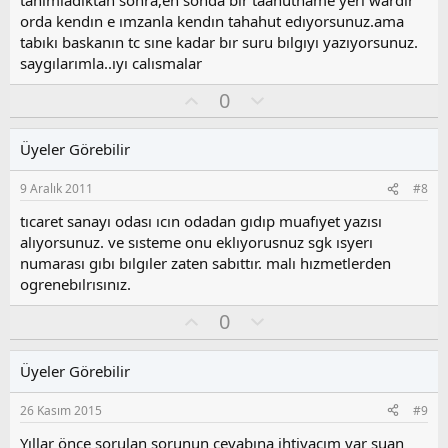
orda kendın e ımzanla kendın tahahut edıyorsunuz.ama
tabıkı baskanın tc sıne kadar bır suru bılgıyı yazıyorsunuz.
saygılarımla..ıyı calısmalar
O
O
0
y
l
l
u
Üyeler Görebilir
a
m
s
9 Aralık 2011
#8
u
z
tıcaret sanayı odası ıcın odadan gıdıp muafıyet yazısı
o
alıyorsunuz. ve sısteme onu eklıyorusnuz sgk ısyerı
y
numarası gıbı bılgıler zaten sabıttır. malı hızmetlerden
l
ogrenebılrısınız.
a
O
O
0
y
l
l
u
Üyeler Görebilir
a
m
s
26 Kasım 2015
#9
u
z
Yıllar önce sorulan sorunun cevabına ihtiyacım var şuan