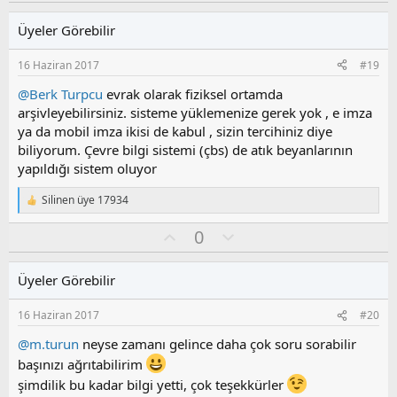
y
l
l
u
Üyeler Görebilir
a
m
s
16 Haziran 2017
#19
u
z
@Berk Turpcu
evrak olarak fiziksel ortamda
o
arşivleyebilirsiniz. sisteme yüklemenize gerek yok , e imza
y
ya da mobil imza ikisi de kabul , sizin tercihiniz diye
l
biliyorum. Çevre bilgi sistemi (çbs) de atık beyanlarının
a
yapıldığı sistem oluyor
Silinen üye 17934
T
e
O
O
0
p
k
y
l
i
l
u
l
Üyeler Görebilir
a
m
e
s
r
16 Haziran 2017
#20
:
u
z
@m.turun
neyse zamanı gelince daha çok soru sorabilir
o
başınızı ağrıtabilirim
y
şimdilik bu kadar bilgi yetti, çok teşekkürler
l