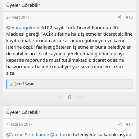
l
u
Üyeler Görebilir
a
m
s
27 Mart 2017
#13
u
z
@emrahgulmez
6102 sayılı Türk Ticaret Kanunun 40.
o
Maddesi gereği TACİR sıfatına haiz işletmeler ticaret siciline
y
kayıt olmak zorunda anca kar amacı gütmeyen ve kamu
l
işlerine özgül faaliyet gösteren işletmeler buna belediyeler
a
de dahil ticaret sicil kaydına gerek olmadığından dolayı
kapasite raporunda muaf tutulmaktadır. ticaret odasına
basvurmanız halinde muafıyet yazısı vermmeleri lazım
size.
Şeref Sayın
T
e
O
O
0
p
k
y
l
i
l
u
l
Üyeler Görebilir
a
m
e
s
r
7 Haziran 2017
#14
:
u
z
@Nazan Şirin Kande
@m.turun
belediyede su kanalizasyon