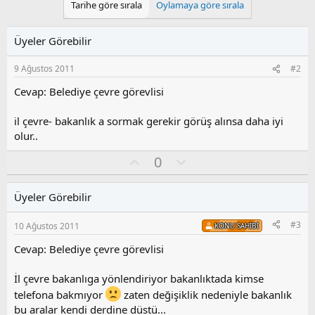
Tarihe göre sırala
Oylamaya göre sırala
Üyeler Görebilir
9 Ağustos 2011
#2
Cevap: Belediye çevre görevlisi
il çevre- bakanlık a sormak gerekir görüş alınsa daha iyi
olur..
O
O
0
y
l
l
u
Üyeler Görebilir
a
m
s
#3
10 Ağustos 2011
KONU SAHIBI
u
z
Cevap: Belediye çevre görevlisi
o
y
İl çevre bakanlıga yönlendiriyor bakanlıktada kimse
l
telefona bakmıyor
zaten değişiklik nedeniyle bakanlık
a
bu aralar kendi derdine düstü...