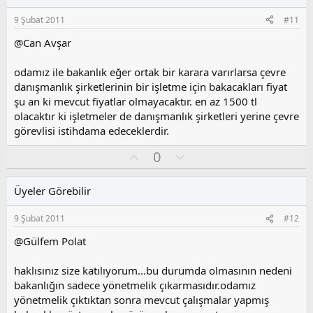
s
9 Şubat 2011
#11
u
z
@Can Avşar
o
y
odamız ile bakanlık eğer ortak bir karara varırlarsa çevre
l
danışmanlık şirketlerinin bir işletme için bakacakları fiyat
a
şu an ki mevcut fiyatlar olmayacaktır. en az 1500 tl
olacaktır ki işletmeler de danışmanlık şirketleri yerine çevre
görevlisi istihdama edeceklerdir.
O
O
0
y
l
l
u
Üyeler Görebilir
a
m
s
9 Şubat 2011
#12
u
z
@Gülfem Polat
o
y
haklısınız size katılıyorum...bu durumda olmasının nedeni
l
bakanlığın sadece yönetmelik çıkarmasıdır.odamız
a
yönetmelik çıktıktan sonra mevcut çalışmalar yapmış