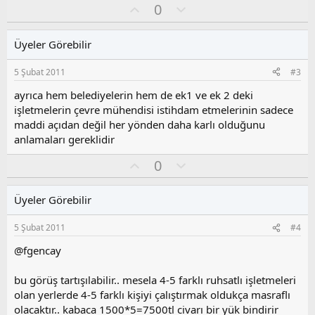
O
O
0
y
l
l
u
Üyeler Görebilir
a
m
s
5 Şubat 2011
#3
u
z
ayrıca hem belediyelerin hem de ek1 ve ek 2 deki
o
işletmelerin çevre mühendisi istihdam etmelerinin sadece
y
maddi açıdan değil her yönden daha karlı olduğunu
l
anlamaları gereklidir
a
O
O
0
y
l
l
u
Üyeler Görebilir
a
m
s
5 Şubat 2011
#4
u
z
@fgencay
o
y
bu görüş tartışılabilir.. mesela 4-5 farklı ruhsatlı işletmeleri
l
olan yerlerde 4-5 farklı kişiyi çalıştırmak oldukça masraflı
a
olacaktır.. kabaca 1500*5=7500tl civarı bir yük bindirir