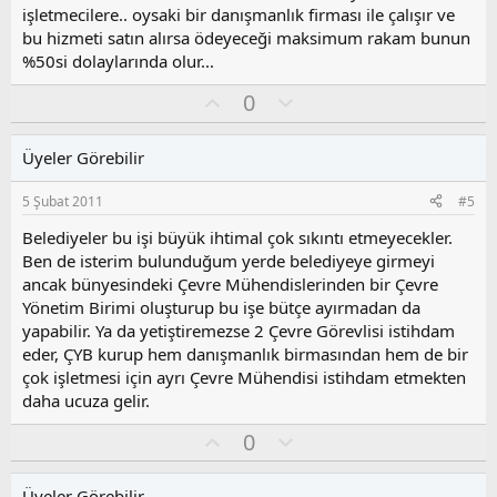
işletmecilere.. oysaki bir danışmanlık firması ile çalışır ve
bu hizmeti satın alırsa ödeyeceği maksimum rakam bunun
%50si dolaylarında olur...
O
O
0
y
l
l
u
Üyeler Görebilir
a
m
s
5 Şubat 2011
#5
u
z
Belediyeler bu işi büyük ihtimal çok sıkıntı etmeyecekler.
o
Ben de isterim bulunduğum yerde belediyeye girmeyi
y
ancak bünyesindeki Çevre Mühendislerinden bir Çevre
l
Yönetim Birimi oluşturup bu işe bütçe ayırmadan da
a
yapabilir. Ya da yetiştiremezse 2 Çevre Görevlisi istihdam
eder, ÇYB kurup hem danışmanlık birmasından hem de bir
çok işletmesi için ayrı Çevre Mühendisi istihdam etmekten
daha ucuza gelir.
O
O
0
y
l
l
u
Üyeler Görebilir