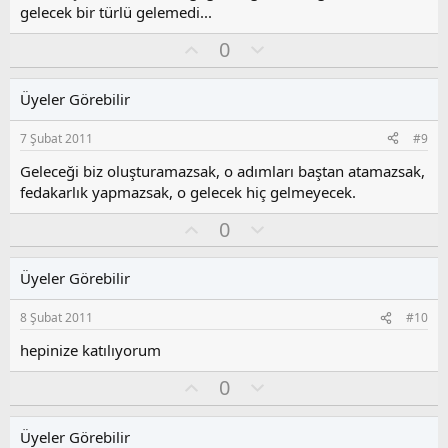
gelecek bir türlü gelemedi...
O
O
0
y
l
l
u
Üyeler Görebilir
a
m
s
7 Şubat 2011
#9
u
z
Geleceği biz oluşturamazsak, o adımları baştan atamazsak,
o
fedakarlık yapmazsak, o gelecek hiç gelmeyecek.
y
O
O
l
0
y
l
a
l
u
Üyeler Görebilir
a
m
s
8 Şubat 2011
#10
u
z
hepinize katılıyorum
o
O
O
0
y
y
l
l
l
u
a
Üyeler Görebilir
a
m