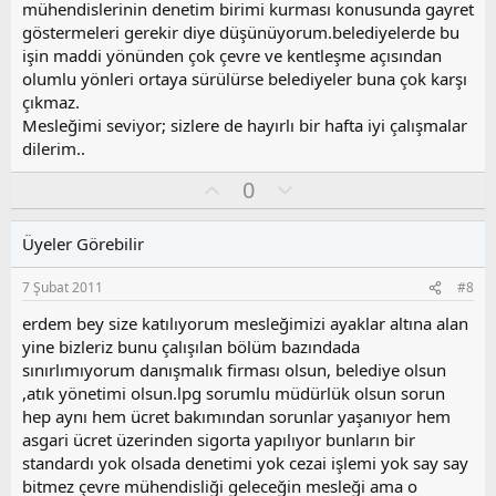
mühendislerinin denetim birimi kurması konusunda gayret
göstermeleri gerekir diye düşünüyorum.belediyelerde bu
işin maddi yönünden çok çevre ve kentleşme açısından
olumlu yönleri ortaya sürülürse belediyeler buna çok karşı
çıkmaz.
Mesleğimi seviyor; sizlere de hayırlı bir hafta iyi çalışmalar
dilerim..
O
O
0
y
l
l
u
Üyeler Görebilir
a
m
s
7 Şubat 2011
#8
u
z
erdem bey size katılıyorum mesleğimizi ayaklar altına alan
o
yine bizleriz bunu çalışılan bölüm bazındada
y
sınırlımıyorum danışmalık firması olsun, belediye olsun
l
,atık yönetimi olsun.lpg sorumlu müdürlük olsun sorun
a
hep aynı hem ücret bakımından sorunlar yaşanıyor hem
asgari ücret üzerinden sigorta yapılıyor bunların bir
standardı yok olsada denetimi yok cezai işlemi yok say say
bitmez çevre mühendisliği geleceğin mesleği ama o