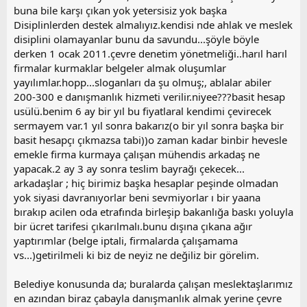
buna bile karşı çıkan yok yetersisiz yok başka
Disiplinlerden destek almalıyız.kendisi nde ahlak ve meslek
disiplini olamayanlar bunu da savundu...şöyle böyle
derken 1 ocak 2011.çevre denetim yönetmeliği..harıl harıl
firmalar kurmaklar belgeler almak oluşumlar
yayılımlar.hopp...sloganları da şu olmuş;, ablalar abiler
200-300 e danışmanlık hizmeti verilir.niyee???basit hesap
usülü.benim 6 ay bir yıl bu fiyatlaral kendimi çevirecek
sermayem var.1 yıl sonra bakarız(o bir yıl sonra başka bir
basit hesapçı çıkmazsa tabi))o zaman kadar binbir hevesle
emekle firma kurmaya çalışan mühendis arkadaş ne
yapacak.2 ay 3 ay sonra teslim bayrağı çekecek...
arkadaşlar ; hiç birimiz başka hesaplar peşinde olmadan
yok siyasi davranıyorlar beni sevmiyorlar ı bir yaana
bırakıp acilen oda etrafında birleşip bakanlığa baskı yoluyla
bir ücret tarifesi çıkarılmalı.bunu dışına çıkana ağır
yaptırımlar (belge iptali, firmalarda çalışamama
vs...)getirilmeli ki biz de neyiz ne değiliz bir görelim.
Belediye konusunda da; buralarda çalışan meslektaşlarımız
en azından biraz çabayla danışmanlık almak yerine çevre