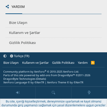
YARDIM
Bize Ulaşın
Kullanım ve Şartlar
Gizlilik Politikası
Türkçe (TR)
Bize Ulaşın
Kullanım ve Şartlar
Gizlilik Politikası
Yardım
R
S
S
®
Community platform by XenForo
© 2010-2025 XenForo Ltd.
Parts of this site powered by
add-ons from DragonByte™
©2011-2026
DragonByte Technologies
(
Details
)
XenForo Language © by ©XenTR
|
Xenforo Theme
© by ©XenTR
Bu site, içeriği kişiselleştirmek, deneyiminize uyarlamak ve kayıt olmanız
durumunda giriş yapmanızı sağlamak için yasal düzenlemelere uygun çerezler