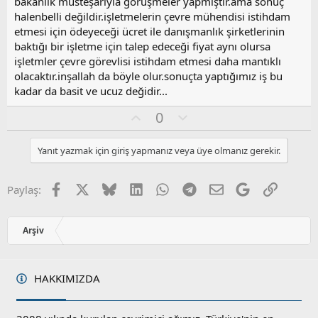
bakanlık müsteşarıyla görüşmeler yapmıştır.ama sonuç
halenbelli değildir.işletmelerin çevre mühendisi istihdam
etmesi için ödeyeceği ücret ile danışmanlık şirketlerinin
baktığı bir işletme için talep edeceği fiyat aynı olursa
işletmler çevre görevlisi istihdam etmesi daha mantıklı
olacaktır.inşallah da böyle olur.sonuçta yaptığımız iş bu
kadar da basit ve ucuz değidir...
O
O
0
y
l
l
u
Yanıt yazmak için giriş yapmanız veya üye olmanız gerekir.
a
m
s
u
Facebook
X
Bluesky
LinkedIn
WhatsApp
Telegram
E-posta
Google
Link
Paylaş:
z
o
y
Arşiv
l
a
HAKKIMIZDA