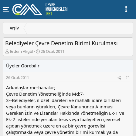
Arşiv
Belediyeler Çevre Denetim Birimi Kurulması
K
B
Erdem Akgül
26 Ocak 2011
o
a
n
ş
Üyeler Görebilir
u
l
y
a
26 Ocak 2011
#1
u
n
b
g
Arkadaşlar merhabalar;
a
ı
Çevre Denetim Yönetmeliğinde Md:7-
ş
ç
3--Belediyeler, il özel idareleri ve mahalli idare birlikleri
l
t
a
a
veya bunların iştirakleri, Çevre Kanununca Alınması
t
r
Gereken İzin ve Lisanslar Hakkında Yönetmeliğin Ek-1 ve
a
i
Ek-2 listelerinde yer alan tesis veya faaliyetleri çevresel
n
h
açıdan yönetmek üzere en az bir çevre görevlisi
i
çalıştırmakla veya çevre yönetim birimi kurmak ya da