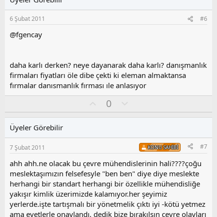
a
m
s
6 Şubat 2011
#6
u
z
@fgencay
o
y
l
daha karlı derken? neye dayanarak daha karlı? danışmanlık
a
firmaları fiyatları öle dibe çekti ki eleman almaktansa
fırmalar danısmanlık fırması ıle anlasıyor
O
O
0
y
l
l
u
Üyeler Görebilir
a
m
s
#7
7 Şubat 2011
KONU SAHIBI
u
z
ahh ahh.ne olacak bu çevre mühendislerinin hali????çoğu
o
meslektaşımızın felsefesyle "ben ben" diye diye meslekte
y
herhangi bir standart herhangi bir özellikle mühendisliğe
l
yakışır kimlik üzerimizde kalamıyor.her şeyimiz
a
yerlerde.işte tartışmalı bir yönetmelik çıktı iyi -kötü yetmez
ama evetlerle onaylandı, dedik bize bırakılsın çevre olayları