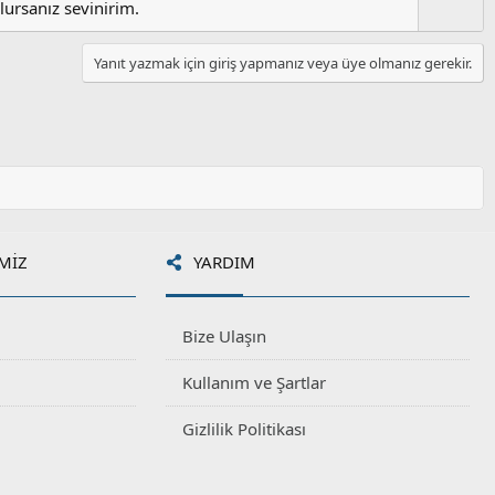
l
lursanız sevinirim.
u
m
Yanıt yazmak için giriş yapmanız veya üye olmanız gerekir.
s
u
z
o
y
l
a
MIZ
YARDIM
Bize Ulaşın
Kullanım ve Şartlar
Gizlilik Politikası