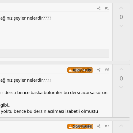
u
O
#5
z
y
0
o
ağınız şeyler nelerdir????
l
y
a
O
l
l
a
u
m
s
u
z
o
O
#6
KONU SAHIBI
y
y
0
l
l
ağınız şeyler nelerdir????
a
a
O
l
ır dersti bence baska bolumler bu dersi acarsa sorun
u
m
gibi..
s
e yoktu bence bu dersin acılması isabetli olmustu
u
z
O
#7
o
KONU SAHIBI
y