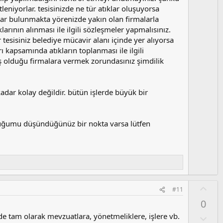
leniyorlar. tesisinizde ne tür atıklar oluşuyorsa
malar bulunmakta yörenizde yakın olan firmalarla
larının alınması ile ilgili sözleşmeler yapmalısınız.
esisiniz belediye mücavir alanı içinde yer alıyorsa
 kapsamında atıkların toplanması ile ilgili
ış olduğu firmalara vermek zorundasınız şimdilik
ar kolay değildir. bütün işlerde büyük bir
lduğumu düşündüğünüz bir nokta varsa lütfen
O
#11
y
0
l
e tam olarak mevzuatlara, yönetmeliklere, işlere vb.
a
O