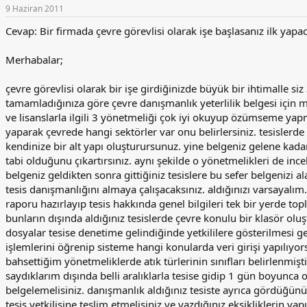
9 Haziran 2011
Cevap: Bir firmada çevre görevlisi olarak işe başlasanız ilk yapac
Merhabalar;
çevre görevlisi olarak bir işe girdiğinizde büyük bir ihtimalle siz 
tamamladığınıza göre çevre danışmanlık yeterlilik belgesi için 
ve lisanslarla ilgili 3 yönetmeliği çok iyi okuyup özümseme yapma
yaparak çevrede hangi sektörler var onu belirlersiniz. tesislerde 
kendinize bir alt yapı oluşturursunuz. yine belgeniz gelene kadar
tabi olduğunu çıkartırsınız. aynı şekilde o yönetmelikleri de inc
belgeniz geldikten sonra gittiğiniz tesislere bu sefer belgenizi a
tesis danışmanlığını almaya çalışacaksınız. aldığınızı varsayalım
raporu hazırlayıp tesis hakkında genel bilgileri tek bir yerde topla
bunların dışında aldığınız tesislerde çevre konulu bir klasör oluş
dosyalar tesise denetime gelindiğinde yetkililere gösterilmesi 
işlemlerini öğrenip sisteme hangi konularda veri girişi yapılıyor
bahsettiğim yönetmeliklerde atık türlerinin sınıfları belirlenmi
saydıklarım dışında belli aralıklarla tesise gidip 1 gün boyunca o
belgelemelisiniz. danışmanlık aldığınız tesiste ayrıca gördüğünüz
tesis yetkilisine teslim etmelisiniz ve yazdığınız eksikliklerin y