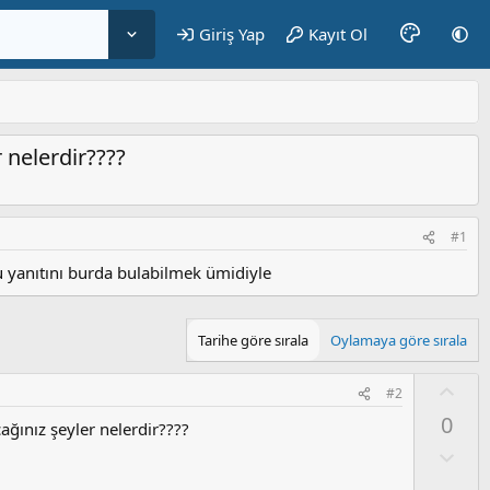
Giriş Yap
Kayıt Ol
r nelerdir????
#1
ru yanıtını burda bulabilmek ümidiyle
Tarihe göre sırala
Oylamaya göre sırala
O
#2
y
0
ağınız şeyler nelerdir????
l
a
O
l