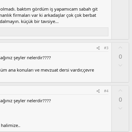
u
m
 ama olmadı. baktım gördüm iş yapamıcam sabah git
s
nlık firmaları var ki arkadaşlar çok çok berbat
u
almayın. küçük bir tavsiye...
z
o
y
l
O
#3
a
y
0
ağınız şeyler nelerdir????
l
a
O
l
lüm ana konuları ve mevzuat dersi vardır,çevre
u
m
s
O
#4
u
y
0
z
ağınız şeyler nelerdir????
l
o
a
O
y
l
l
u
a
m
 halimize..
s