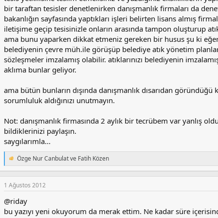
bir taraftan tesisler denetlenirken danışmanlık firmaları da denet
bakanlığın sayfasında yaptıkları işleri belirten lisans almış fir
iletişime geçip tesisinizle onların arasında tampon oluşturup atık
ama bunu yaparken dikkat etmeniz gereken bir husus şu ki eğer t
belediyenin çevre müh.ile görüşüp belediye atık yönetim planları
sözleşmeler imzalamış olabilir. atıklarınızı belediyenin imzalam
aklıma bunlar geliyor.
ama bütün bunların dışında danışmanlık dısarıdan göründüğü kad
sorumluluk aldığınızı unutmayın.
Not: danışmanlık firmasında 2 aylık bir tecrübem var yanlış o
bildiklerinizi paylaşın.
saygılarımla...
Özge Nur Canbulat
ve
Fatih Közen
T
e
p
k
1 Ağustos 2012
i
@riday
l
e
bu yazıyı yeni okuyorum da merak ettim. Ne kadar süre içerisind
r