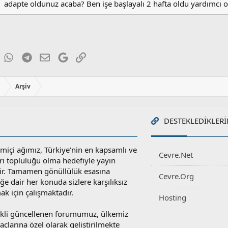
adapte oldunuz acaba? Ben işe başlayalı 2 hafta oldu yardımcı o
:
ky
inkedIn
WhatsApp
Telegram
E-posta
Google
Link
ı
Arşiv
DESTEKLEDIKLERI
miçi ağımız, Türkiye'nin en kapsamlı ve
Cevre.Net
ri topluluğu olma hedefiyle yayın
r. Tamamen gönüllülük esasına
Cevre.Org
e dair her konuda sizlere karşılıksız
ak için çalışmaktadır.
Hosting
rekli güncellenen forumumuz, ülkemiz
yaçlarına özel olarak geliştirilmekte