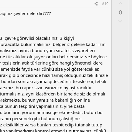
u
O
#10
z
y
0
o
ağınız şeyler nelerdir????
l
y
a
O
l
l
a
u
m
3. çevre görevlisi olacaksınız. 3 kişiyi
s
müraacatta bulunmalısınız. belgeniz gelene kadar izin
u
lısınız. ayrıca bunun yanı sıra tesis ziyaretleri
z
ne tür atıklar oluşuyor onları belirlersiniz. ve böylece
o
 tesislerin atık türlerine göre hangi yönetmeliklere
y
elemenizde fayda var çünkü size yol gösterecekler.
l
larak gidip öncesinde hazırlamış olduğunuz teklifinizle
a
. bundan sonraki aşama gideceğiniz tesislere iç tetkik
rsınız. bu rapor sizin işinizi kolaylaştıracaktır.
turmalısınız. aynı klasörden bir tane de siz de olmalı
gerekmekte. bunun yanı sıra bakanlığın online
sa bunun tespitini yapmalısınız. yine başta
ştir. bunların yorumlanması gerekmektedir. bütün bu
ranın personeli gibi bulunup çalıştığınızı
 eksiklikler varsa bunları tespit edip tutanak tutup
apılıp yapılmadığını kontrol etmeyi unutmayınız. çünkü