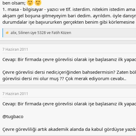
ben olsam;
1. masa - bilgisayar - yazıcı ve tlf. isterdim. nitekim istedim
akşam gel boşuna gitmeyeyim bari dedim. ayrıldım. öyle danışma
durumdalar işe başvururken gerçekten benim gibi körlemesine d
alix
,
Silinen üye 5328
ve
Fatih Közen
T
e
p
k
7 Haziran 2011
i
Cevap: Bir firmada çevre görevlisi olarak işe başlasanız ilk yapac
l
e
r
Çevre görevlisi dersi nedir,içeriğinden bahsedermisin? Zaten bö
:
görevlisi dersi mi olur muş ?? Çok merak ediyorum cevabı..
7 Haziran 2011
Cevap: Bir firmada çevre görevlisi olarak işe başlasanız ilk yapac
@tugbaco
Çevre görevliliği artık akademik alanda da kabul gördüyse yazık