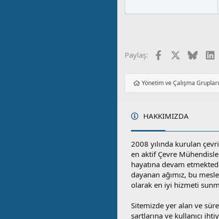
Facebook
X
Blues
L
Paylaş:
Yönetim ve Çalışma Gruplar
HAKKIMIZDA
2008 yılında kurulan çevri
en aktif Çevre Mühendisle
hayatına devam etmektedi
dayanan ağımız, bu mesleğ
olarak en iyi hizmeti sunm
Sitemizde yer alan ve sü
şartlarına ve kullanıcı ihti