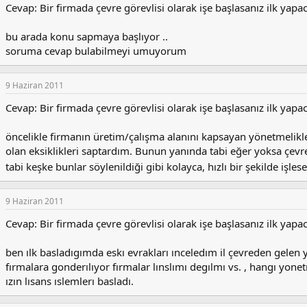
Cevap: Bir firmada çevre görevlisi olarak işe başlasanız ilk yapac
bu arada konu sapmaya başlıyor ..
soruma cevap bulabilmeyi umuyorum
9 Haziran 2011
Cevap: Bir firmada çevre görevlisi olarak işe başlasanız ilk yapac
öncelikle firmanın üretim/çalışma alanını kapsayan yönetmelik
olan eksiklikleri saptardım. Bunun yanında tabi eğer yoksa çevre 
tabi keşke bunlar söylenildiği gibi kolayca, hızlı bir şekilde işles
9 Haziran 2011
Cevap: Bir firmada çevre görevlisi olarak işe başlasanız ilk yapac
ben ılk basladıgımda eskı evrakları ınceledım il çevreden gelen ya
fırmalara gonderılıyor fırmalar lınslımı degılmı vs. , hangı yonetm
ızın lısans ıslemlerı basladı.