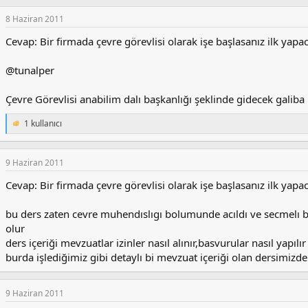
8 Haziran 2011
Cevap: Bir firmada çevre görevlisi olarak işe başlasanız ilk yapac
@tunalper
Çevre Görevlisi anabilim dalı başkanlığı şeklinde gidecek galiba
1 kullanıcı
T
e
p
k
9 Haziran 2011
i
l
Cevap: Bir firmada çevre görevlisi olarak işe başlasanız ilk yapac
e
r
bu ders zaten cevre muhendıslıgı bolumunde acıldı ve secmelı b
:
olur
ders içeriği mevzuatlar izinler nasıl alınır,basvurular nasıl yapılır 
burda işlediğimiz gibi detaylı bi mevzuat içeriği olan dersimizd
9 Haziran 2011