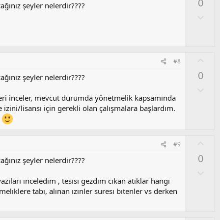
y
0
l
ağınız şeyler nelerdir????
l
a
O
a
l
u
m
s
O
#8
u
y
0
z
ağınız şeyler nelerdir????
l
o
a
O
y
l
leri inceler, mevcut durumda yönetmelik kapsamında
l
u
izini/lisansı için gerekli olan çalışmalara başlardım.
a
m
e
s
u
O
#9
z
y
0
o
ağınız şeyler nelerdir????
l
y
a
O
l
l
zıları ınceledım , tesısı gezdım cıkan atıklar hangı
a
u
elıklere tabı, alınan ızınler suresı bıtenler vs derken
m
s