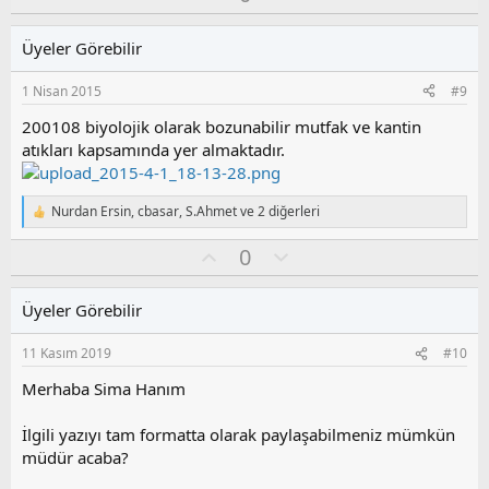
k
y
l
i
l
u
l
Üyeler Görebilir
a
m
e
s
r
1 Nisan 2015
#9
:
u
z
200108 biyolojik olarak bozunabilir mutfak ve kantin
o
atıkları kapsamında yer almaktadır.
y
l
a
Nurdan Ersin
,
cbasar
,
S.Ahmet
ve 2 diğerleri
T
e
O
O
0
p
k
y
l
i
l
u
l
Üyeler Görebilir
a
m
e
s
r
11 Kasım 2019
#10
:
u
z
Merhaba Sima Hanım
o
y
İlgili yazıyı tam formatta olarak paylaşabilmeniz mümkün
l
müdür acaba?
a