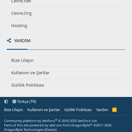
Cevre.Net
Cevre.Org
Hosting
YARDIM
Bize Ulaşın
Kullanım ve Şartlar
Gizlilik Politikası
Türkçe (TR)
Bize Ulaşın
Kullanım ve Şartlar
Gizlilik Politikası
Yardım
R
S
S
®
Community platform by XenForo
© 2010-2025 XenForo Ltd.
Parts of this site powered by
add-ons from DragonByte™
©2011-2026
DragonByte Technologies
(
Details
)