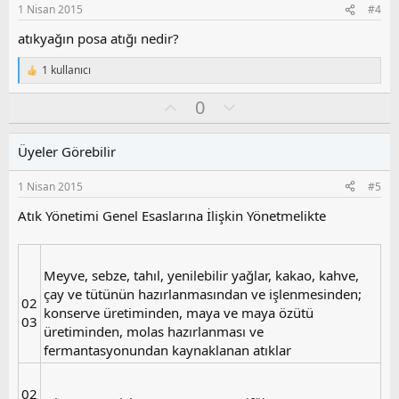
s
1 Nisan 2015
#4
u
z
atıkyağın posa atığı nedir?
o
y
1 kullanıcı
T
l
e
O
O
0
a
p
k
y
l
i
l
u
l
Üyeler Görebilir
a
m
e
s
r
1 Nisan 2015
#5
:
u
z
Atık Yönetimi Genel Esaslarına İlişkin Yönetmelikte
o
y
l
Meyve, sebze, tahıl, yenilebilir yağlar, kakao, kahve,
a
çay ve tütünün hazırlanmasından ve işlenmesinden;
02
konserve üretiminden, maya ve maya özütü
03
üretiminden, molas hazırlanması ve
fermantasyonundan kaynaklanan atıklar
02