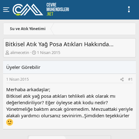
Su ve Atık Yönetimi
Bitkisel Atık Yağ Posa Atıkları Hakkında...
K
B
alimecetin
1 Nisan 2015
o
a
n
ş
Üyeler Görebilir
u
l
y
a
1 Nisan 2015
#1
u
n
b
g
Merhaba arkadaşlar;
a
ı
Bitkisel atık yağ posa atıkları tehlikeli atık olarak mı
ş
ç
değerlendiriliyor? Eğer öyleyse atık kodu nedir?
l
t
a
a
Yönetmeliğe baktım ancak göremedim. Mevzuattaki yeriyle
t
r
alakalı yardımcı olursanız sevinirim..Şimdiden teşekkürler
a
i
n
h
i