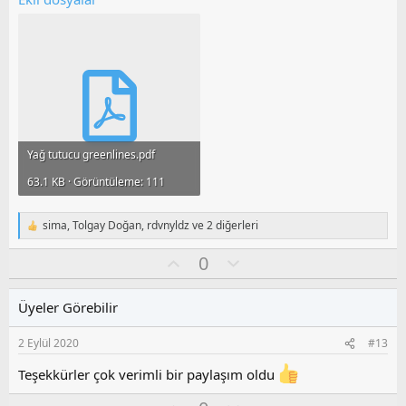
l
a
Yağ tutucu greenlines.pdf
63.1 KB · Görüntüleme: 111
sima
,
Tolgay Doğan
,
rdvnyldz
ve 2 diğerleri
T
e
O
O
0
p
k
y
l
i
l
u
l
Üyeler Görebilir
a
m
e
s
r
2 Eylül 2020
#13
:
u
z
Teşekkürler çok verimli bir paylaşım oldu
o