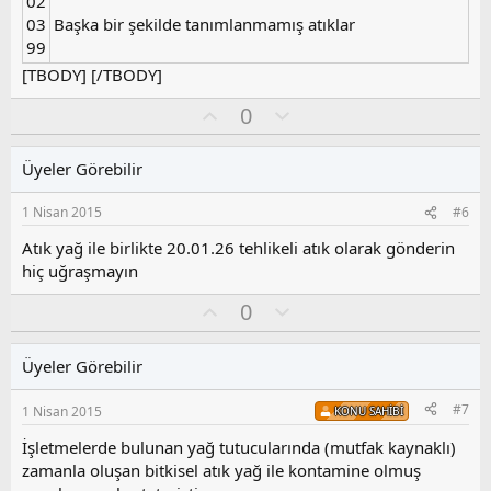
02
03
Başka bir şekilde tanımlanmamış atıklar
99
[TBODY] [/TBODY]
O
O
0
y
l
l
u
Üyeler Görebilir
a
m
s
1 Nisan 2015
#6
u
z
Atık yağ ile birlikte 20.01.26 tehlikeli atık olarak gönderin
o
hiç uğraşmayın
y
O
O
l
0
y
l
a
l
u
Üyeler Görebilir
a
m
s
#7
1 Nisan 2015
KONU SAHIBI
u
z
İşletmelerde bulunan yağ tutucularında (mutfak kaynaklı)
o
zamanla oluşan bitkisel atık yağ ile kontamine olmuş
y