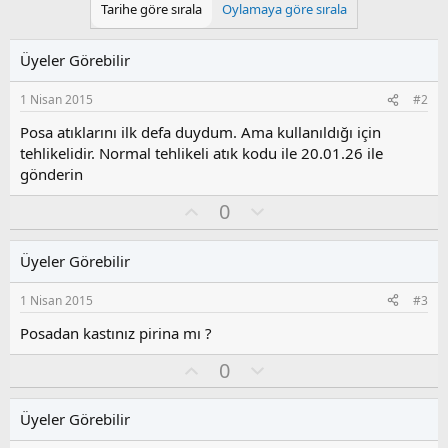
Tarihe göre sırala
Oylamaya göre sırala
Üyeler Görebilir
1 Nisan 2015
#2
Posa atıklarını ilk defa duydum. Ama kullanıldığı için
tehlikelidir. Normal tehlikeli atık kodu ile 20.01.26 ile
gönderin
O
O
0
y
l
l
u
Üyeler Görebilir
a
m
s
1 Nisan 2015
#3
u
z
Posadan kastınız pirina mı ?
o
O
O
0
y
y
l
l
l
u
a
Üyeler Görebilir
a
m