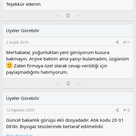
Teşekkür ederim
O
O
0
y
l
l
u
Üyeler Görebilir
a
m
s
2 Aralık 2019
#11
u
z
Merhabalar, yoğunluktan yeni görüyorum kusura
o
bakmayın. Arşive baktım ama yazıyı bulamadım, üzgünüm
y
.Zaten firmaya özel olarak cevap verildiği için
l
paylaşmadığımı hatırlıyorum.
a
O
O
0
y
l
l
u
Üyeler Görebilir
a
m
s
12 Ağustos 2020
#12
u
z
Güncel bakanlık görüşü ekli dosyadadır. Atık kodu 20 01
o
08'dir. Biyogaz tesislerinde bertaraf edilmelidir.
y
Ekli dosyalar