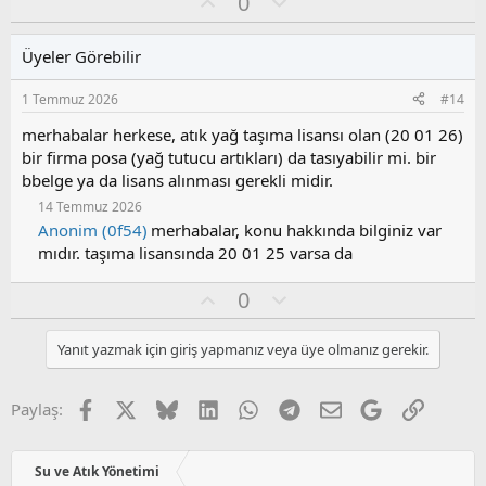
y
O
O
0
l
y
l
a
l
u
Üyeler Görebilir
a
m
s
1 Temmuz 2026
#14
u
z
merhabalar herkese, atık yağ taşıma lisansı olan (20 01 26)
o
bir firma posa (yağ tutucu artıkları) da tasıyabilir mi. bir
y
bbelge ya da lisans alınması gerekli midir.
l
14 Temmuz 2026
a
Anonim (0f54)
merhabalar, konu hakkında bilginiz var
mıdır. taşıma lisansında 20 01 25 varsa da
O
O
0
y
l
l
u
Yanıt yazmak için giriş yapmanız veya üye olmanız gerekir.
a
m
s
u
Facebook
X
Bluesky
LinkedIn
WhatsApp
Telegram
E-posta
Google
Link
Paylaş:
z
o
y
Su ve Atık Yönetimi