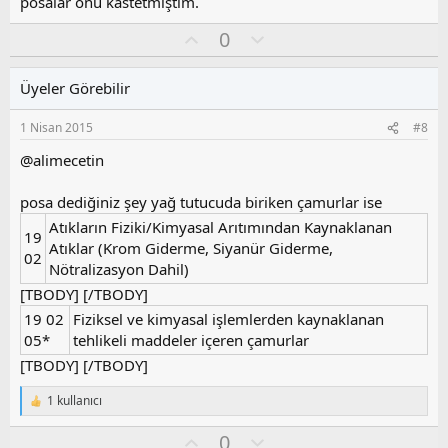
posalar onu kastetmiştim.
l
a
O
O
0
y
l
l
u
Üyeler Görebilir
a
m
s
1 Nisan 2015
#8
u
z
@alimecetin
o
y
posa dediğiniz şey yağ tutucuda biriken çamurlar ise
l
Atıkların Fiziki/Kimyasal Arıtımından Kaynaklanan
a
19
Atıklar (Krom Giderme, Siyanür Giderme,
02
Nötralizasyon Dahil)
[TBODY] [/TBODY]
19 02
Fiziksel ve kimyasal işlemlerden kaynaklanan
05*
tehlikeli maddeler içeren çamurlar
[TBODY] [/TBODY]
1 kullanıcı
T
e
O
O
0
p