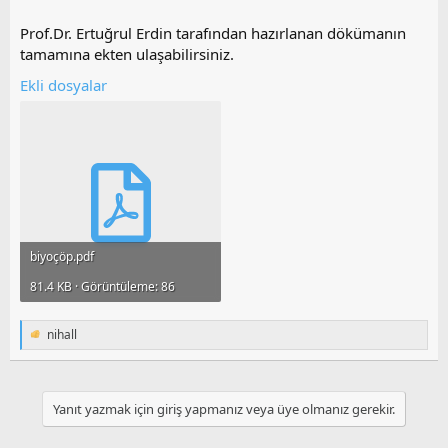
Prof.Dr. Ertuğrul Erdin tarafından hazırlanan dökümanın
tamamına ekten ulaşabilirsiniz.
Ekli dosyalar
biyoçöp.pdf
81.4 KB · Görüntüleme: 86
nihall
T
e
p
k
i
Yanıt yazmak için giriş yapmanız veya üye olmanız gerekir.
l
e