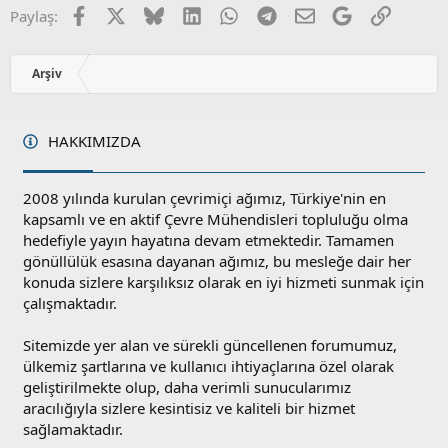
r
Facebook
X
Bluesky
LinkedIn
WhatsApp
Telegram
E-posta
Google
Link
Paylaş:
:
Arşiv
HAKKIMIZDA
2008 yılında kurulan çevrimiçi ağımız, Türkiye'nin en
kapsamlı ve en aktif Çevre Mühendisleri topluluğu olma
hedefiyle yayın hayatına devam etmektedir. Tamamen
gönüllülük esasına dayanan ağımız, bu mesleğe dair her
konuda sizlere karşılıksız olarak en iyi hizmeti sunmak için
çalışmaktadır.
Sitemizde yer alan ve sürekli güncellenen forumumuz,
ülkemiz şartlarına ve kullanıcı ihtiyaçlarına özel olarak
geliştirilmekte olup, daha verimli sunucularımız
aracılığıyla sizlere kesintisiz ve kaliteli bir hizmet
sağlamaktadır.