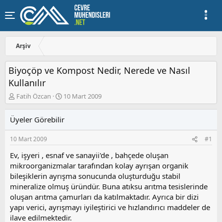
Arşiv
Biyoçöp ve Kompost Nedir, Nerede ve Nasıl
Kullanılır
K
B
Fatih Özcan
10 Mart 2009
o
a
n
ş
Üyeler Görebilir
u
l
y
a
10 Mart 2009
#1
u
n
b
g
Ev, işyeri , esnaf ve sanayii'de , bahçede oluşan
a
ı
mikroorganizmalar tarafından kolay ayrışan organik
ş
ç
bileşiklerin ayrışma sonucunda oluşturduğu stabil
l
t
a
a
mineralize olmuş üründür. Buna atıksu arıtma tesislerinde
t
r
oluşan arıtma çamurları da katılmaktadır. Ayrıca bir dizi
a
i
yapı verici, ayrışmayı iyileştirici ve hızlandırıcı maddeler de
n
h
ilave edilmektedir.
i