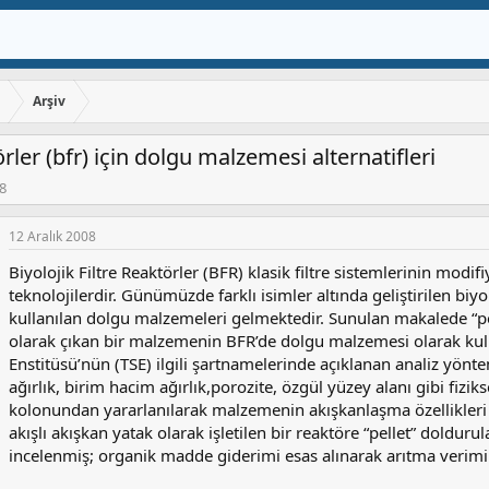
ı
Arşiv
törler (bfr) için dolgu malzemesi alternatifleri
08
12 Aralık 2008
Biyolojik Filtre Reaktörler (BFR) klasik filtre sistemlerinin modif
teknolojilerdir. Günümüzde farklı isimler altında geliştirilen biyol
kullanılan dolgu malzemeleri gelmektedir. Sunulan makalede “pe
olarak çıkan bir malzemenin BFR’de dolgu malzemesi olarak kulla
Enstitüsü’nün (TSE) ilgili şartnamelerinde açıklanan analiz yön
ağırlık, birim hacim ağırlık,porozite, özgül yüzey alanı gibi fiziks
kolonundan yararlanılarak malzemenin akışkanlaşma özellikleri (
akışlı akışkan yatak olarak işletilen bir reaktöre “pellet” dolduru
incelenmiş; organik madde giderimi esas alınarak arıtma verimi 