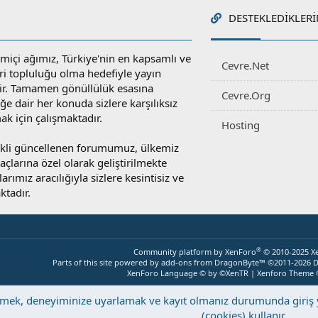
DESTEKLEDIKLERI
miçi ağımız, Türkiye'nin en kapsamlı ve
Cevre.Net
ri topluluğu olma hedefiyle yayın
r. Tamamen gönüllülük esasına
Cevre.Org
e dair her konuda sizlere karşılıksız
ak için çalışmaktadır.
Hosting
rekli güncellenen forumumuz, ülkemiz
yaçlarına özel olarak geliştirilmekte
rımız aracılığıyla sizlere kesintisiz ve
ktadır.
®
Community platform by XenForo
© 2010-2025 X
Parts of this site powered by
add-ons from DragonByte™
©2011-2026
D
XenForo Language © by ©XenTR
|
Xenforo Theme
eştirmek, deneyiminize uyarlamak ve kayıt olmanız durumunda giri
(cookies) kullanır.