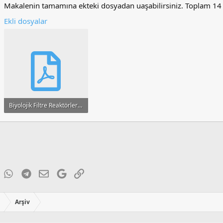
Makalenin tamamına ekteki dosyadan uaşabilirsiniz. Toplam 14 
Ekli dosyalar
Biyolojik Filtre Reaktörler (BFR) için Dolgu Malzemesi Alternatifleri.pdf
279 KB · Görüntüleme: 83
ky
inkedIn
WhatsApp
Telegram
E-posta
Google
Link
ı
Arşiv