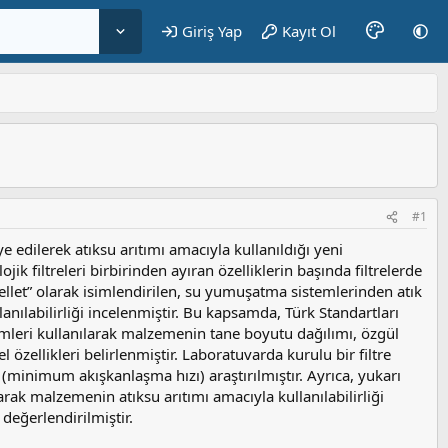
Giriş Yap
Kayıt Ol
#1
iye edilerek atıksu arıtımı amacıyla kullanıldığı yeni
ojik filtreleri birbirinden ayıran özelliklerin başında filtrelerde
llet” olarak isimlendirilen, su yumuşatma sistemlerinden atık
nılabilirliği incelenmiştir. Bu kapsamda, Türk Standartları
temleri kullanılarak malzemenin tane boyutu dağılımı, özgül
el özellikleri belirlenmiştir. Laboratuvarda kurulu bir filtre
minimum akışkanlaşma hızı) araştırılmıştır. Ayrıca, yukarı
larak malzemenin atıksu arıtımı amacıyla kullanılabilirliği
değerlendirilmiştir.