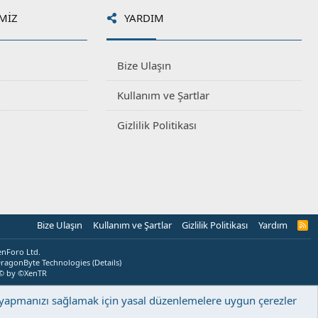
MIZ
YARDIM
Bize Ulaşın
Kullanım ve Şartlar
Gizlilik Politikası
Bize Ulaşın
Kullanım ve Şartlar
Gizlilik Politikası
Yardım
R
S
S
enForo Ltd.
ragonByte Technologies
(
Details
)
© by ©XenTR
ş yapmanızı sağlamak için yasal düzenlemelere uygun çerezler