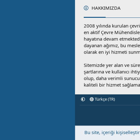
HAKKIMIZDA
2008 yılında kurulan çevri
en aktif Çevre Mühendisle
hayatına devam etmektedi
dayanan ağımız, bu mesleğ
olarak en iyi hizmeti sunm
Sitemizde yer alan ve sü
şartlarına ve kullanıcı ihti
olup, daha verimli sunucula
kaliteli bir hizmet sağlama
Türkçe (TR)
Bu site, içeriği kişisell