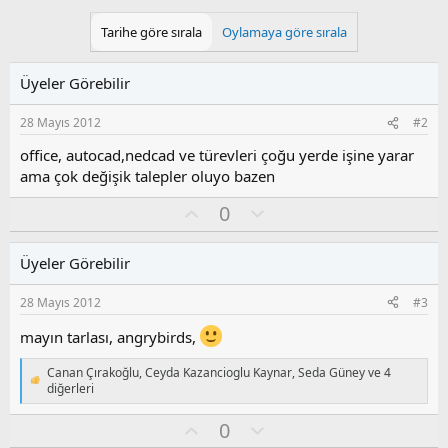
Tarihe göre sırala
Oylamaya göre sırala
Üyeler Görebilir
28 Mayıs 2012
#2
office, autocad,nedcad ve türevleri çoğu yerde işine yarar
ama çok değişik talepler oluyo bazen
O
O
0
y
l
l
u
Üyeler Görebilir
a
m
s
28 Mayıs 2012
#3
u
z
mayın tarlası, angrybirds,
o
y
Canan Çırakoğlu
,
Ceyda Kazancioglu Kaynar
,
Seda Güney
ve 4
T
l
diğerleri
e
a
p
O
O
0
k