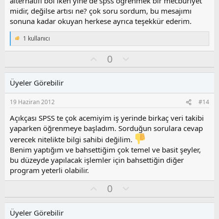
alternatifi bol iken yine de spss öğrenmek bir mecburiyet
midir, değilse artısı ne? çok soru sordum, bu mesajımı
sonuna kadar okuyan herkese ayrıca teşekkür ederim.
1 kullanıcı
T
e
O
O
0
p
k
y
l
i
l
u
l
Üyeler Görebilir
a
m
e
s
r
19 Haziran 2012
#14
:
u
z
Açıkçası SPSS te çok acemiyim iş yerinde birkaç veri takibi
o
yaparken öğrenmeye başladım. Sorduğun sorulara cevap
y
verecek nitelikte bilgi sahibi değilim.
l
Benim yaptığım ve bahsettiğim çok temel ve basit şeyler,
a
bu düzeyde yapılacak işlemler için bahsettiğin diğer
program yeterli olabilir.
O
O
0
y
l
l
u
Üyeler Görebilir
a
m