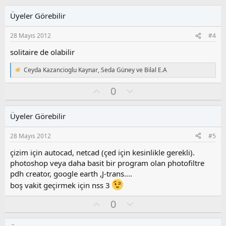
y
l
i
l
u
l
Üyeler Görebilir
e
a
m
r
s
:
28 Mayıs 2012
#4
u
z
solitaire de olabilir
o
y
Ceyda Kazancioglu Kaynar
,
Seda Güney
ve
Bilal E.A
T
l
e
O
O
0
a
p
k
y
l
i
l
u
l
Üyeler Görebilir
a
m
e
s
r
28 Mayıs 2012
#5
:
u
z
çizim için autocad, netcad (çed için kesinlikle gerekli).
o
photoshop veya daha basit bir program olan photofiltre
y
pdh creator, google earth ,J-trans....
l
boş vakit geçirmek için nss 3
a
O
O
0
y
l
l
u