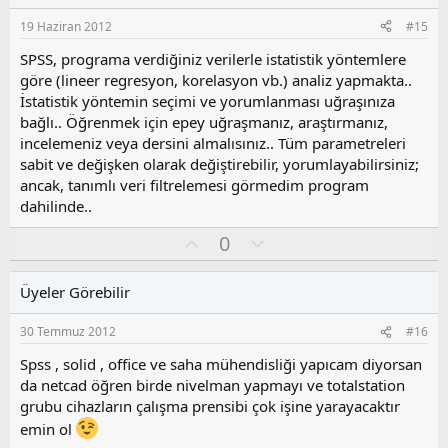
s
19 Haziran 2012
#15
u
z
SPSS, programa verdiğiniz verilerle istatistik yöntemlere
o
göre (lineer regresyon, korelasyon vb.) analiz yapmakta..
y
İstatistik yöntemin seçimi ve yorumlanması uğraşınıza
l
bağlı.. Öğrenmek için epey uğraşmanız, araştırmanız,
a
incelemeniz veya dersini almalısınız.. Tüm parametreleri
sabit ve değişken olarak değiştirebilir, yorumlayabilirsiniz;
ancak, tanımlı veri filtrelemesi görmedim program
dahilinde..
O
O
0
y
l
l
u
Üyeler Görebilir
a
m
s
30 Temmuz 2012
#16
u
z
Spss , solid , office ve saha mühendisliği yapıcam diyorsan
o
da netcad öğren birde nivelman yapmayı ve totalstation
y
grubu cihazların çalışma prensibi çok işine yarayacaktır
l
emin ol
a