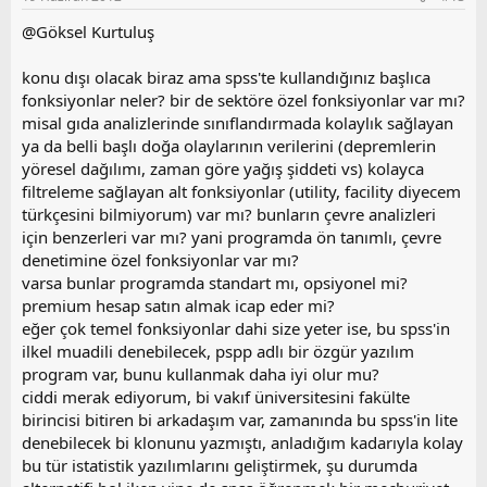
u
z
@Göksel Kurtuluş
o
y
konu dışı olacak biraz ama spss'te kullandığınız başlıca
l
fonksiyonlar neler? bir de sektöre özel fonksiyonlar var mı?
a
misal gıda analizlerinde sınıflandırmada kolaylık sağlayan
ya da belli başlı doğa olaylarının verilerini (depremlerin
yöresel dağılımı, zaman göre yağış şiddeti vs) kolayca
filtreleme sağlayan alt fonksiyonlar (utility, facility diyecem
türkçesini bilmiyorum) var mı? bunların çevre analizleri
için benzerleri var mı? yani programda ön tanımlı, çevre
denetimine özel fonksiyonlar var mı?
varsa bunlar programda standart mı, opsiyonel mi?
premium hesap satın almak icap eder mi?
eğer çok temel fonksiyonlar dahi size yeter ise, bu spss'in
ilkel muadili denebilecek, pspp adlı bir özgür yazılım
program var, bunu kullanmak daha iyi olur mu?
ciddi merak ediyorum, bi vakıf üniversitesini fakülte
birincisi bitiren bi arkadaşım var, zamanında bu spss'in lite
denebilecek bi klonunu yazmıştı, anladığım kadarıyla kolay
bu tür istatistik yazılımlarını geliştirmek, şu durumda