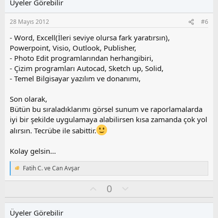
Üyeler Görebilir
a
m
s
28 Mayıs 2012
#6
u
z
- Word, Excell(İleri seviye olursa fark yaratırsın),
o
Powerpoint, Visio, Outlook, Publisher,
y
- Photo Edit programlarından herhangibiri,
l
- Çizim programları Autocad, Sketch up, Solid,
a
- Temel Bilgisayar yazılım ve donanımı,
Son olarak,
Bütün bu sıraladıklarımı görsel sunum ve raporlamalarda
iyi bir şekilde uygulamaya alabilirsen kısa zamanda çok yol
alırsın. Tecrübe ile sabittir.
Kolay gelsin...
Fatih C.
ve
Can Avşar
T
e
O
O
0
p
k
y
l
i
l
u
l
Üyeler Görebilir
a
m