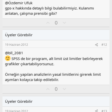
z
@Özdemir Ufuk
o
gps-x hakkında detaylı bilgi bulabilirmiyiz. Kulanımı
y
anlatan, çalışma prensibi gibi?
l
a
O
O
0
y
l
l
u
Üyeler Görebilir
a
m
s
19 Haziran 2012
#12
u
z
@bll_2081
o
SPSS de bir program, alt limit üst limitler belirleyerek
y
grafikler çıkartabiliyorsunuz.
l
a
Örneğin yapılan analizlerin yasal limitlerini girerek limit
aşımları kolayca takip edilebilir.
O
O
0
y
l
l
u
Üyeler Görebilir
a
m
s
19 Haziran 2012
#13