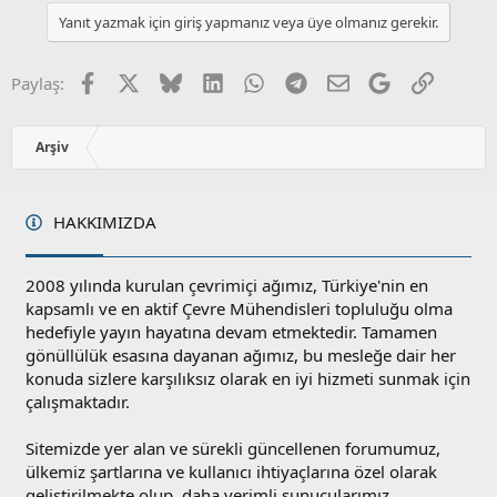
a
l
u
Yanıt yazmak için giriş yapmanız veya üye olmanız gerekir.
a
m
s
u
Facebook
X
Bluesky
LinkedIn
WhatsApp
Telegram
E-posta
Google
Link
Paylaş:
z
o
y
Arşiv
l
a
HAKKIMIZDA
2008 yılında kurulan çevrimiçi ağımız, Türkiye'nin en
kapsamlı ve en aktif Çevre Mühendisleri topluluğu olma
hedefiyle yayın hayatına devam etmektedir. Tamamen
gönüllülük esasına dayanan ağımız, bu mesleğe dair her
konuda sizlere karşılıksız olarak en iyi hizmeti sunmak için
çalışmaktadır.
Sitemizde yer alan ve sürekli güncellenen forumumuz,
ülkemiz şartlarına ve kullanıcı ihtiyaçlarına özel olarak
geliştirilmekte olup, daha verimli sunucularımız