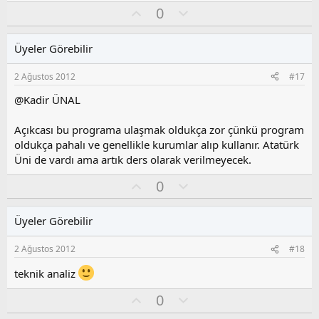
O
O
0
y
l
l
u
Üyeler Görebilir
a
m
s
2 Ağustos 2012
#17
u
z
@Kadir ÜNAL
o
y
Açıkcası bu programa ulaşmak oldukça zor çünkü program
l
oldukça pahalı ve genellikle kurumlar alıp kullanır. Atatürk
a
Üni de vardı ama artık ders olarak verilmeyecek.
O
O
0
y
l
l
u
Üyeler Görebilir
a
m
s
2 Ağustos 2012
#18
u
z
teknik analiz
o
y
O
O
0
l
y
l