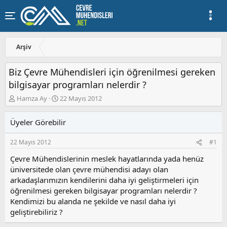
Arşiv
Biz Çevre Mühendisleri için öğrenilmesi gereken
bilgisayar programları nelerdir ?
K
B
Hamza Ay
22 Mayıs 2012
o
a
n
ş
Üyeler Görebilir
u
l
y
a
22 Mayıs 2012
#1
u
n
b
g
Çevre Mühendislerinin meslek hayatlarında yada henüz
a
ı
üniversitede olan çevre mühendisi adayı olan
ş
ç
arkadaşlarımızın kendilerini daha iyi geliştirmeleri için
l
t
a
a
öğrenilmesi gereken bilgisayar programları nelerdir ?
t
r
Kendimizi bu alanda ne şekilde ve nasıl daha iyi
a
i
geliştirebiliriz ?
n
h
i