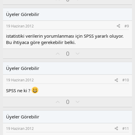
y
l
l
u
Üyeler Görebilir
a
m
s
19 Haziran 2012
#9
u
z
istatistiki verilerin yorumlanması için SPSS yararlı oluyor.
o
Bu ihtiyaca göre gerekebilir belki.
y
O
O
l
0
y
l
a
l
u
Üyeler Görebilir
a
m
s
19 Haziran 2012
#10
u
z
SPSS ne ki ?
o
y
O
O
0
l
y
l
a
l
u
Üyeler Görebilir
a
m
s
19 Haziran 2012
#11
u