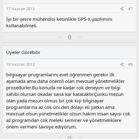
e
s
r
17 Haziran 2012
#7
:
u
z
İyi bir çevre mühendisi kesinlikle GPS-X yazılımını
o
kullanabilmeli.
y
O
O
l
0
y
l
a
l
u
Üyeler Görebilir
a
m
s
19 Haziran 2012
#8
u
z
bilgisayar programlarını evet öğrenmen gerekir ilk
o
aşamada ama daha önemli olan mevzuat yönetmelikler
y
prosedürler.Bu konuda ne kadar cok deneyim ve bilgi
l
sahibi olursan okadar sana kar katacaktır.Çünkü mezun
a
olan yada mezun olmus bir çok kişi bilgisayar
programlarına az cok üni.den dolayı eli yatkın ama
mevzuat olsun yönetmelikler olsun hakim insan sayısı cok
az.programdan cok meleki seminer ve yönetmeliklere
önem vermeni tavsiye ediyorum.
O
O
0