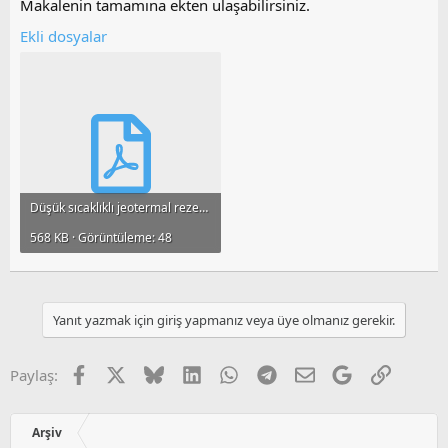
Makalenin tamamına ekten ulaşabilirsiniz.
Ekli dosyalar
Düşük sıcaklıklı jeotermal rezervuarlar için boyutsuz rezervuar modelleri.pdf
568 KB · Görüntüleme: 48
Yanıt yazmak için giriş yapmanız veya üye olmanız gerekir.
Facebook
X
Bluesky
LinkedIn
WhatsApp
Telegram
E-posta
Google
Link
Paylaş:
Arşiv