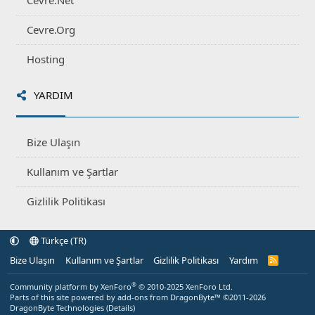
Cevre.Net
Cevre.Org
Hosting
YARDIM
Bize Ulaşın
Kullanım ve Şartlar
Gizlilik Politikası
Türkçe (TR)
Bize Ulaşın
Kullanım ve Şartlar
Gizlilik Politikası
Yardım
R
S
S
®
Community platform by XenForo
© 2010-2025 XenForo Ltd.
Parts of this site powered by
add-ons from DragonByte™
©2011-2026
DragonByte Technologies
(
Details
)