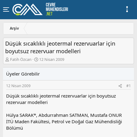
Arşiv
Düşük sıcaklıklı jeotermal rezervuarlar için
boyutsuz rezervuar modelleri
K
B
Fatih Özcan
12 Nisan 2009
o
a
n
ş
Üyeler Görebilir
u
l
y
a
12 Nisan 2009
#1
u
n
b
g
Düşük sıcaklıklı jeotermal rezervuarlar için boyutsuz
a
ı
rezervuar modelleri
ş
ç
l
t
a
a
Hülya SARAK*, Abdurrahman SATMAN, Mustafa ONUR
t
r
İTÜ Maden Fakültesi, Petrol ve Doğal Gaz Mühendisliği
a
i
Bölümü
n
h
i