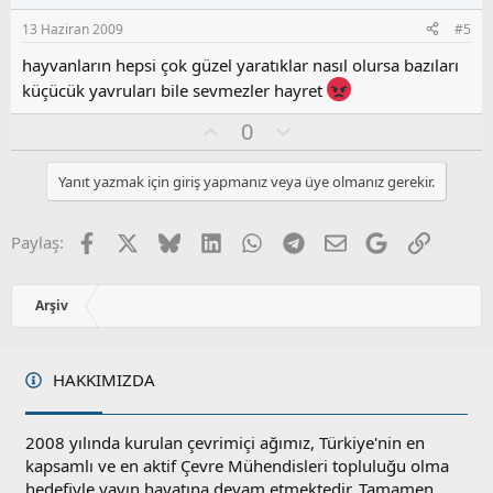
s
13 Haziran 2009
#5
u
z
hayvanların hepsi çok güzel yaratıklar nasıl olursa bazıları
o
küçücük yavruları bile sevmezler hayret
y
l
O
O
0
a
y
l
l
u
Yanıt yazmak için giriş yapmanız veya üye olmanız gerekir.
a
m
s
u
Facebook
X
Bluesky
LinkedIn
WhatsApp
Telegram
E-posta
Google
Link
Paylaş:
z
o
y
Arşiv
l
a
HAKKIMIZDA
2008 yılında kurulan çevrimiçi ağımız, Türkiye'nin en
kapsamlı ve en aktif Çevre Mühendisleri topluluğu olma
hedefiyle yayın hayatına devam etmektedir. Tamamen