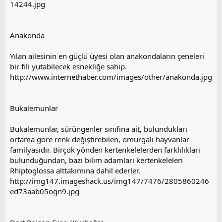
14244.jpg
Anakonda
Yılan ailesinin en güçlü üyesi olan anakondaların çeneleri
bir fili yutabilecek esnekliğe sahip.
http://www.internethaber.com/images/other/anakonda.jpg
Bukalemunlar
Bukalemunlar, sürüngenler sınıfına ait, bulundukları
ortama göre renk değiştirebilen, omurgalı hayvanlar
familyasıdır. Birçok yönden kertenkelelerden farklılıkları
bulunduğundan, bazı bilim adamları kertenkeleleri
Rhiptoglossa alttakımına dahil ederler.
http://img147.imageshack.us/img147/7476/2805860246
ed73aab05ogn9.jpg