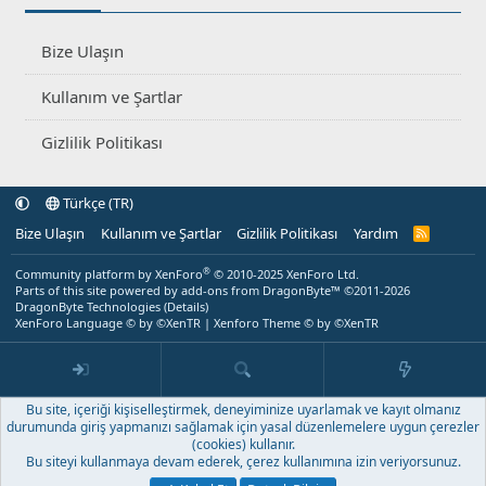
Bize Ulaşın
Kullanım ve Şartlar
Gizlilik Politikası
Türkçe (TR)
Bize Ulaşın
Kullanım ve Şartlar
Gizlilik Politikası
Yardım
R
S
S
®
Community platform by XenForo
© 2010-2025 XenForo Ltd.
Parts of this site powered by
add-ons from DragonByte™
©2011-2026
DragonByte Technologies
(
Details
)
XenForo Language © by ©XenTR
|
Xenforo Theme
© by ©XenTR
Bu site, içeriği kişiselleştirmek, deneyiminize uyarlamak ve kayıt olmanız
durumunda giriş yapmanızı sağlamak için yasal düzenlemelere uygun çerezler
(cookies) kullanır.
Bu siteyi kullanmaya devam ederek, çerez kullanımına izin veriyorsunuz.