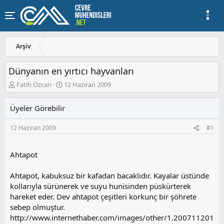
Arşiv
Dünyanın en yırtıcı hayvanları
K
B
Fatih Özcan
12 Haziran 2009
o
a
n
ş
Üyeler Görebilir
u
l
y
a
12 Haziran 2009
#1
u
n
b
g
a
ı
Ahtapot
ş
ç
l
t
a
a
Ahtapot, kabuksuz bir kafadan bacaklıdır. Kayalar üstünde
t
r
kollarıyla sürünerek ve suyu hunisinden püskürterek
a
i
hareket eder. Dev ahtapot çeşitleri korkunç bir şöhrete
n
h
sebep olmuştur.
i
http://www.internethaber.com/images/other/1.200711201