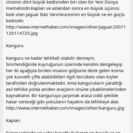
cinsinin dört büyük kedisinden biri olan bir Yeni Dünya
memelisidir.Kaplan ve aslandan sonra en büyük üçüncü
kedi olan jaguar Batı Yarımküresinin en büyük ve en güçlü
kedisidir.
http://www.internethaber.com/images/other/jaguar.20071
120114725.jpg
Kanguru
Kanguru ne kadar tehlikeli olabilir demeyin.
Sinirlendiğinde kuyruğunun üzerinde kendini dengeleyip
her iki ayağıyla birden insanın göğsüne denk gelen kısma
çok kuvvetli çifte atabildikleri ilgili tecrübesi olan kişiler
tarafından doğrulanmaktadır. Ama kanguruların yarattığı
asıl tehlike yolda aniden araçların önüne çıkabilmelerinden
kaynaklanır. Bir kanguruya çarpmak araca ciddi şekilde
hasar vereceği gibi yolcuların hayatını da tehlikeye atar.
http://www.internethaber.com/images/other/kanguru.jpg
Kaplan
Süper yırtıcıdır ve vahşi hayatta bulunan en büyük ve en