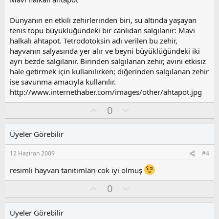
Dünyanın en etkili zehirlerinden biri, su altında yaşayan
tenis topu büyüklüğündeki bir canlıdan salgılanır: Mavi
halkalı ahtapot. Tetrodotoksin adı verilen bu zehir,
hayvanın salyasında yer alır ve beyni büyüklüğündeki iki
ayrı bezde salgılanır. Birinden salgılanan zehir, avını etkisiz
hale getirmek için kullanılırken; diğerinden salgılanan zehir
ise savunma amacıyla kullanılır.
http://www.internethaber.com/images/other/ahtapot.jpg
O
O
0
y
l
l
u
Üyeler Görebilir
a
m
s
12 Haziran 2009
#4
u
z
resimli hayvan tanıtımları cok iyi olmuş
o
y
O
O
0
l
y
l
a
l
u
Üyeler Görebilir
a
m