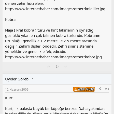
denen zehir hücreleridir.
http://www.internethaber.com/images/other/knidliler.jpg
Kobra
Naja ( kral kobra ) türü ve hint fakirlerinin oynattığı
gözlüklü yılan en çok bilinen kobra türleridir. Kobranın
uzunluğu genellikle 1.2 metre ile 2.5 metre arasında
değişir. Zehirli dişleri öndedir. Zehri sinir sistemine
yöneliktir ve genellikle felç edicidir.
http://www.internethaber.com/images/other/kobra.jpg
O
O
0
y
l
l
u
Üyeler Görebilir
a
m
s
#3
12 Haziran 2009
KONU SAHIBI
u
z
Kurt
o
y
Kurt, ilk bakışta büyük bir köpeğe benzer. Daha yakından
l
incelendiğinde vücudunun köpekten daha uzun, göğsünün