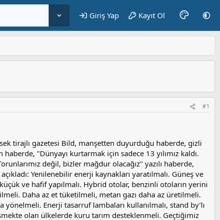
Giriş Yap
Kayıt Ol
#1
ek tirajlı gazetesi Bild, manşetten duyurduğu haberde, gizli
nan haberde, "Dünyayı kurtarmak için sadece 13 yılımız kaldı.
orunlarımız değil, bizler mağdur olacağız" yazılı haberde,
açıkladı: Yenilenebilir enerji kaynakları yaratılmalı. Güneş ve
üçük ve hafif yapılmalı. Hybrid otolar, benzinli otoların yerini
rilmeli. Daha az et tüketilmeli, metan gazı daha az üretilmeli.
yönelmeli. Enerji tasarruf lambaları kullanılmalı, stand by’lı
işmekte olan ülkelerde kuru tarım desteklenmeli. Geçtiğimiz