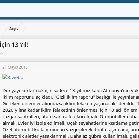
ı
Arşiv
in 13 Yıl!
10
21 Mayıs 2010
Dünyayı kurtarmak için sadece 13 yılımız kaldı Almanya’nın yüks
iklim raporunu açıkladı. "Gizli iklim raporu" başlığı ile yayınla
Gereken önlemler alınmazsa iklim felaketi yaşanacak" denildi. "T
2020 yılına kadar iklim felaketinin önlenmesi için 10 acil önlemi 
rüzgar santralleri, atom santralleri kurulmalı. Otomobiller daha k
almalı. Evler iyi izole edilmeli. Uçak seyahatlerine kısıtlama geti
Özel otomobil kullanımından vazgeçilerek, toplu taşım araçlarına 
elektronik aletler yasaklanmalı. Daha az gübre kullanılmalı, gel