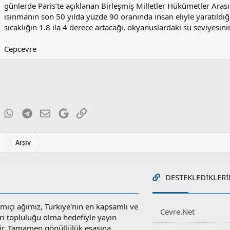
günlerde Paris’te açıklanan Birleşmiş Milletler Hükümetler Aras
ısınmanın son 50 yılda yüzde 90 oranında insan eliyle yaratıldığı
sıcaklığın 1.8 ila 4 derece artacağı, okyanuslardaki su seviyesin
Cepcevre
ky
inkedIn
WhatsApp
Telegram
E-posta
Google
Link
ı
Arşiv
DESTEKLEDIKLERI
miçi ağımız, Türkiye'nin en kapsamlı ve
Cevre.Net
ri topluluğu olma hedefiyle yayın
r. Tamamen gönüllülük esasına