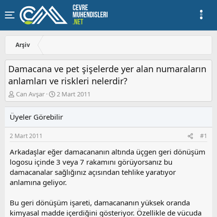
Arşiv
Damacana ve pet şişelerde yer alan numaraların
anlamları ve riskleri nelerdir?
K
B
Can Avşar
2 Mart 2011
o
a
n
ş
Üyeler Görebilir
u
l
y
a
2 Mart 2011
#1
u
n
b
g
Arkadaşlar eğer damacananın altında üçgen geri dönüşüm
a
ı
logosu içinde 3 veya 7 rakamını görüyorsanız bu
ş
ç
damacanalar sağlığınız açısından tehlike yaratıyor
l
t
a
a
anlamına geliyor.
t
r
a
i
Bu geri dönüşüm işareti, damacananın yüksek oranda
n
h
kimyasal madde içerdiğini gösteriyor. Özellikle de vücuda
i