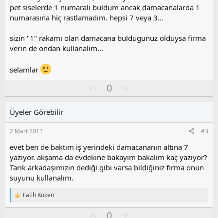
pet siselerde 1 numaralı buldum ancak damacanalarda 1
numarasına hiç rastlamadım. hepsi 7 veya 3...
sizin "1" rakamı olan damacana buldugunuz olduysa firma
verin de ondan kullanalım...
selamlar
O
O
0
y
l
l
u
Üyeler Görebilir
a
m
s
2 Mart 2011
#3
u
z
evet ben de baktım iş yerindeki damacananın altına 7
o
yazıyor. akşama da evdekine bakayım bakalım kaç yazıyor?
y
Tarık arkadaşımızın dediği gibi varsa bildiğiniz firma onun
l
suyunu kullanalım.
a
Fatih Közen
T
e
O
O
0
p