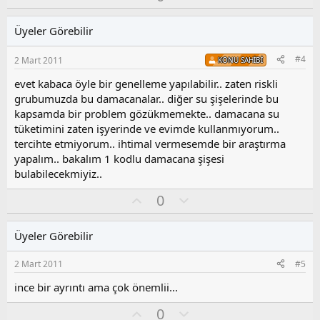
k
y
l
i
l
u
l
Üyeler Görebilir
a
m
e
s
r
#4
2 Mart 2011
KONU SAHIBI
:
u
z
evet kabaca öyle bir genelleme yapılabilir.. zaten riskli
o
grubumuzda bu damacanalar.. diğer su şişelerinde bu
y
kapsamda bir problem gözükmemekte.. damacana su
l
tüketimini zaten işyerinde ve evimde kullanmıyorum..
a
tercihte etmiyorum.. ihtimal vermesemde bir araştırma
yapalım.. bakalım 1 kodlu damacana şişesi
bulabilecekmiyiz..
O
O
0
y
l
l
u
Üyeler Görebilir
a
m
s
2 Mart 2011
#5
u
z
ince bir ayrıntı ama çok önemlii...
o
O
O
0
y