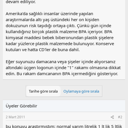
devam ediliyor.
Amerika'da sağlıklı insanlar üzerinde yapılan
araştırmalarda altı yaş üstündeki her on kişiden
dokuzunun risk taşıdığı ortaya çıktı. Çünkü gün içinde
kullandığınız birçok plastik malzeme BPA içeriyor. BPA
kimyasal maddesi bebek biberonundan plastik şişelere
kadar yüzlerce plastik malzemede bulunuyor. Konserve
kutuları ve hatta CD'ler de buna dahil.
Eğer suyunuzu damacana veya şişeler içinde alıyorsanız
altındaki üçgen logonun içinde "1" rakamı olmasına dikkat
edin. Bu rakam damcananın BPA içermediğini gösteriyor.
Tarihe göre sırala
Oylamaya göre sırala
Üyeler Görebilir
2 Mart 2011
#2
bu konuyu araştırmıstım; normal yarım litrelik 1 lt lik 5 ltlik