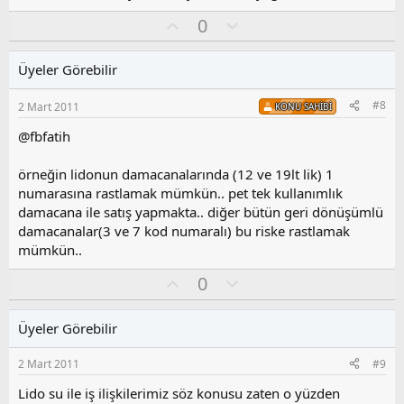
O
O
0
y
l
l
u
Üyeler Görebilir
a
m
s
#8
2 Mart 2011
KONU SAHIBI
u
z
@fbfatih
o
y
örneğin lidonun damacanalarında (12 ve 19lt lik) 1
l
numarasına rastlamak mümkün.. pet tek kullanımlık
a
damacana ile satış yapmakta.. diğer bütün geri dönüşümlü
damacanalar(3 ve 7 kod numaralı) bu riske rastlamak
mümkün..
O
O
0
y
l
l
u
Üyeler Görebilir
a
m
s
2 Mart 2011
#9
u
z
Lido su ile iş ilişkilerimiz söz konusu zaten o yüzden