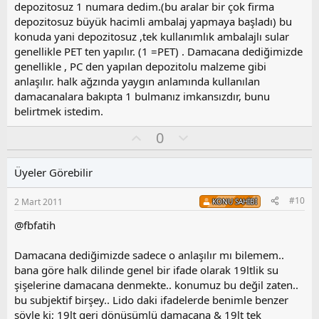
o
depozitosuz 1 numara dedim.(bu aralar bir çok firma
y
depozitosuz büyük hacimli ambalaj yapmaya başladı) bu
l
konuda yani depozitosuz ,tek kullanımlık ambalajlı sular
a
genellikle PET ten yapılır. (1 =PET) . Damacana dediğimizde
genellikle , PC den yapılan depozitolu malzeme gibi
anlaşılır. halk ağzında yaygın anlamında kullanılan
damacanalara bakıpta 1 bulmanız imkansızdır, bunu
belirtmek istedim.
O
O
0
y
l
l
u
Üyeler Görebilir
a
m
s
#10
2 Mart 2011
KONU SAHIBI
u
z
@fbfatih
o
y
Damacana dediğimizde sadece o anlaşılır mı bilemem..
l
bana göre halk dilinde genel bir ifade olarak 19ltlik su
a
şişelerine damacana denmekte.. konumuz bu değil zaten..
bu subjektif birşey.. Lido daki ifadelerde benimle benzer
şöyle ki; 19lt geri dönüşümlü damacana & 19lt tek