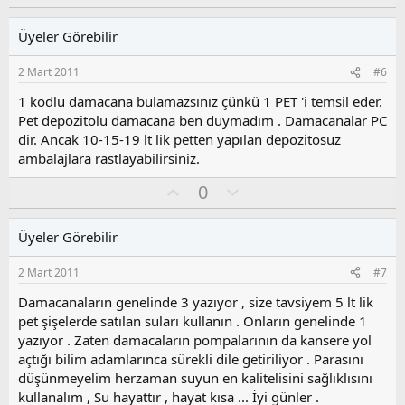
y
l
l
l
u
a
Üyeler Görebilir
a
m
s
2 Mart 2011
#6
u
z
1 kodlu damacana bulamazsınız çünkü 1 PET 'i temsil eder.
o
Pet depozitolu damacana ben duymadım . Damacanalar PC
y
dir. Ancak 10-15-19 lt lik petten yapılan depozitosuz
l
ambalajlara rastlayabilirsiniz.
a
O
O
0
y
l
l
u
Üyeler Görebilir
a
m
s
2 Mart 2011
#7
u
z
Damacanaların genelinde 3 yazıyor , size tavsiyem 5 lt lik
o
pet şişelerde satılan suları kullanın . Onların genelinde 1
y
yazıyor . Zaten damacaların pompalarının da kansere yol
l
açtığı bilim adamlarınca sürekli dile getiriliyor . Parasını
a
düşünmeyelim herzaman suyun en kalitelisini sağlıklısını
kullanalım , Su hayattır , hayat kısa ... İyi günler .