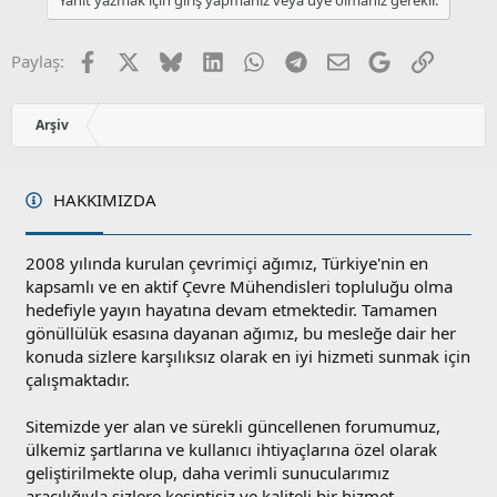
Yanıt yazmak için giriş yapmanız veya üye olmanız gerekir.
a
m
s
u
Facebook
X
Bluesky
LinkedIn
WhatsApp
Telegram
E-posta
Google
Link
Paylaş:
z
o
y
Arşiv
l
a
HAKKIMIZDA
2008 yılında kurulan çevrimiçi ağımız, Türkiye'nin en
kapsamlı ve en aktif Çevre Mühendisleri topluluğu olma
hedefiyle yayın hayatına devam etmektedir. Tamamen
gönüllülük esasına dayanan ağımız, bu mesleğe dair her
konuda sizlere karşılıksız olarak en iyi hizmeti sunmak için
çalışmaktadır.
Sitemizde yer alan ve sürekli güncellenen forumumuz,
ülkemiz şartlarına ve kullanıcı ihtiyaçlarına özel olarak
geliştirilmekte olup, daha verimli sunucularımız
aracılığıyla sizlere kesintisiz ve kaliteli bir hizmet