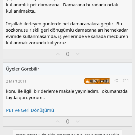
kullanımlık pet damacana.. Damacana buradada ortak
kullanılmakta..
İnşallah ilerleyen günlerde pet damacanalara geçilir.. Bu
sözkonusu riskli geri dönüşümlü damacanaları hernekadar
evimde kullanmasamda, iş yerlerinde ve sahada mecburen
kullanmak zorunda kalıyoruz..
O
O
0
y
l
l
u
Üyeler Görebilir
a
m
s
#11
2 Mart 2011
KONU SAHIBI
u
z
konu ile ilgili bir derleme makale yayınladım.. okumanızda
o
fayda görüyorum..
y
l
PET ve Geri Dönüşümü
a
O
O
0
y
l
l
u