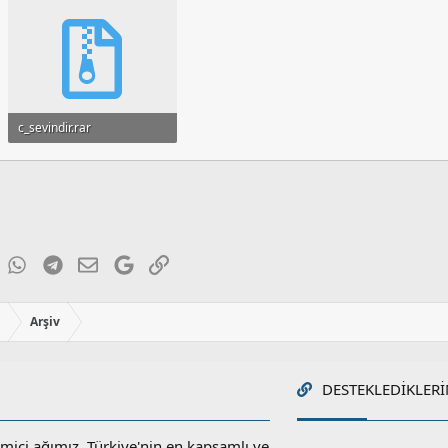
c_sevindir.rar
1.1 MB · Görüntüleme: 55
ky
inkedIn
WhatsApp
Telegram
E-posta
Google
Link
ı
Arşiv
DESTEKLEDIKLERI
miçi ağımız, Türkiye'nin en kapsamlı ve