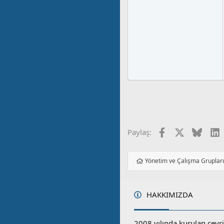
Facebook
X
Blues
L
Paylaş:
Yönetim ve Çalışma Gruplar
HAKKIMIZDA
2008 yılında kurulan çevri