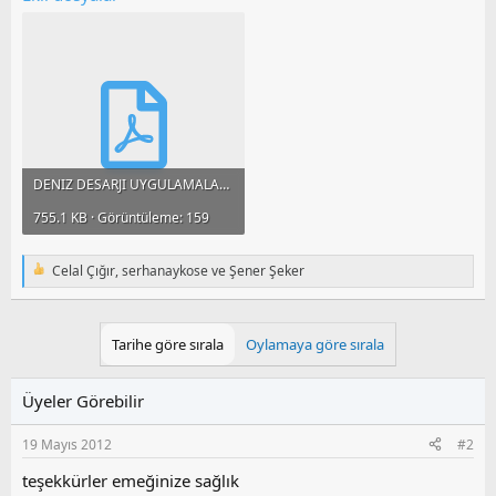
DENIZ DESARJI UYGULAMALARI.pdf
755.1 KB · Görüntüleme: 159
Celal Çığır
,
serhanaykose
ve
Şener Şeker
T
e
p
k
Tarihe göre sırala
Oylamaya göre sırala
i
l
e
Üyeler Görebilir
r
:
19 Mayıs 2012
#2
teşekkürler emeğinize sağlık