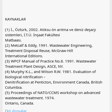
KAYNAKLAR
(1) İ., Öztürk, 2002. Atıksu ön arıtma ve deniz deşarjı
sistemleri, İ.T.Ü. İnşaat Fakültesi
Matbaası.
(2) Metcalf & Eddy, 1991. Wastewater Engineering,
Treatment Disposal Reuse, McGraw-Hill
International Editions.
(3) WPCF Manual of Practice No.8. 1991. Wastewater
Treatment Plant Design, ASCE, NY.
(4) Murphy K.L., and Wilson R.W. 1981. Evaluation of
biological nitrification –
Denitrification at Penticton, Environment Canada, British
Columbia.
(5) Proceedings of NATO/CCMS workshop on advanced
wastewater treatment. 1974.
Ontario, Canada.
Ekli dosyalar