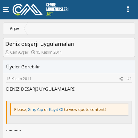
Arşiv
Deniz deşarjı uygulamaları
K
B
Can Avşar
15 Kasım 2011
o
a
n
ş
Üyeler Görebilir
u
l
y
a
15 Kasım 2011
#1
u
n
b
g
DENIZ DESARJI UYGULAMALARI
a
ı
ş
ç
l
t
a
a
Please,
Giriş Yap
or
Kayıt Ol
to view quote content!
t
r
a
i
n
h
............
i