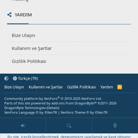
YARDIM
Bize Ulaşın
Kullanım ve Şartlar
Gizlilik Politikası
Türkçe (TR)
Bize Ulaşın
Kullanım ve Şartlar
Gizlilik Politikası
Yardım
R
S
S
®
Community platform by XenForo
© 2010-2025 XenForo Ltd.
Parts of this site powered by
add-ons from DragonByte™
©2011-2026
DragonByte Technologies
(
Details
)
XenForo Language © by ©XenTR
|
Xenforo Theme
© by ©XenTR
Bu site, içeriği kişiselleştirmek, deneyiminize uyarlamak ve kayıt olmanız