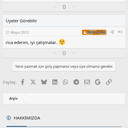
O
O
0
y
l
l
u
Üyeler Görebilir
a
m
s
#3
21 Mayıs 2012
KONU SAHIBI
u
z
rica ederim, iyi çalışmalar..
o
y
O
O
0
l
y
l
a
l
u
Yanıt yazmak için giriş yapmanız veya üye olmanız gerekir.
a
m
s
u
Facebook
X
Bluesky
LinkedIn
WhatsApp
Telegram
E-posta
Google
Link
Paylaş:
z
o
y
Arşiv
l
a
HAKKIMIZDA