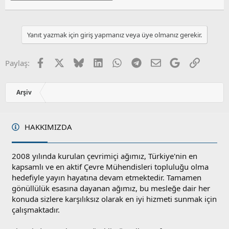
Yanıt yazmak için giriş yapmanız veya üye olmanız gerekir.
Facebook
X
Bluesky
LinkedIn
WhatsApp
Telegram
E-posta
Google
Link
Paylaş:
Arşiv
HAKKIMIZDA
2008 yılında kurulan çevrimiçi ağımız, Türkiye'nin en
kapsamlı ve en aktif Çevre Mühendisleri topluluğu olma
hedefiyle yayın hayatına devam etmektedir. Tamamen
gönüllülük esasına dayanan ağımız, bu mesleğe dair her
konuda sizlere karşılıksız olarak en iyi hizmeti sunmak için
çalışmaktadır.