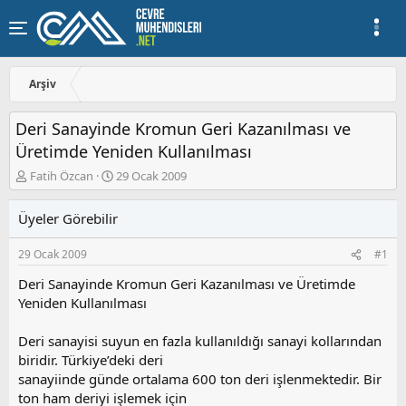
Arşiv
Deri Sanayinde Kromun Geri Kazanılması ve
Üretimde Yeniden Kullanılması
K
B
Fatih Özcan
29 Ocak 2009
o
a
n
ş
Üyeler Görebilir
u
l
y
a
29 Ocak 2009
#1
u
n
b
g
Deri Sanayinde Kromun Geri Kazanılması ve Üretimde
a
ı
Yeniden Kullanılması
ş
ç
l
t
a
a
Deri sanayisi suyun en fazla kullanıldığı sanayi kollarından
t
r
biridir. Türkiye’deki deri
a
i
sanayiinde günde ortalama 600 ton deri işlenmektedir. Bir
n
h
ton ham deriyi işlemek için
i