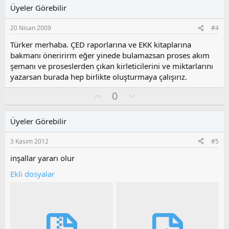
l
u
Üyeler Görebilir
a
m
s
20 Nisan 2009
#4
u
z
Türker merhaba. ÇED raporlarına ve EKK kitaplarına
o
bakmanı öneririrm eğer yinede bulamazsan proses akım
y
şemanı ve proseslerden çıkan kirleticilerini ve miktarlarını
l
yazarsan burada hep birlikte oluşturmaya çalışırız.
a
O
O
0
y
l
l
u
Üyeler Görebilir
a
m
s
3 Kasım 2012
#5
u
z
inşallar yararı olur
o
Ekli dosyalar
y
l
a