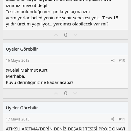
iznimiz mevcut değil.
Tesisin bulunduğu yer için kuyu açma izni
vermiyorlar..belediyenin de şehir şebekesi yok.. Tesis 15
yıldır üretim yapılıyor... yardımcı olabilecek var mı?
O
O
0
y
l
l
u
Üyeler Görebilir
a
m
s
16 Mayıs 2013
#10
u
z
@Celal Mahmut Kurt
o
Merhaba,
y
Kuyu derinliğiniz ne kadar acaba?
l
a
O
O
0
y
l
l
u
Üyeler Görebilir
a
m
s
17 Mayıs 2013
#11
u
z
ATIKSU ARITMA/DERİN DENİZ DEŞARJI TESİSİ PROJE ONAYI