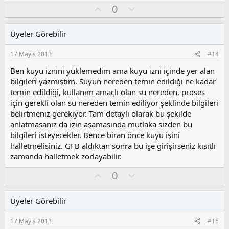
O
O
0
y
l
l
u
Üyeler Görebilir
a
m
s
17 Mayıs 2013
#14
u
z
Ben kuyu iznini yüklemedim ama kuyu izni içinde yer alan
o
bilgileri yazmıştım. Suyun nereden temin edildiği ne kadar
y
temin edildiği, kullanım amaçlı olan su nereden, proses
l
için gerekli olan su nereden temin ediliyor şeklinde bilgileri
a
belirtmeniz gerekiyor. Tam detaylı olarak bu şekilde
anlatmasanız da izin aşamasında mutlaka sizden bu
bilgileri isteyecekler. Bence biran önce kuyu işini
halletmelisiniz. GFB aldıktan sonra bu işe girişirseniz kısıtlı
zamanda halletmek zorlayabilir.
O
O
0
y
l
l
u
Üyeler Görebilir
a
m
s
17 Mayıs 2013
#15
u