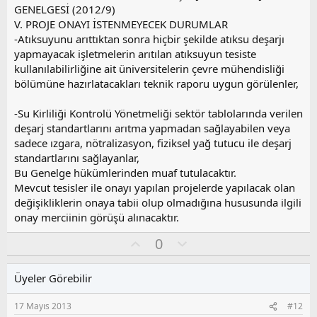
o
GENELGESİ (2012/9)
y
V. PROJE ONAYI İSTENMEYECEK DURUMLAR
l
-Atıksuyunu arıttıktan sonra hiçbir şekilde atıksu deşarjı
a
yapmayacak işletmelerin arıtılan atıksuyun tesiste
kullanılabilirliğine ait üniversitelerin çevre mühendisliği
bölümüne hazırlatacakları teknik raporu uygun görülenler,
-Su Kirliliği Kontrolü Yönetmeliği sektör tablolarında verilen
deşarj standartlarını arıtma yapmadan sağlayabilen veya
sadece ızgara, nötralizasyon, fiziksel yağ tutucu ile deşarj
standartlarını sağlayanlar,
Bu Genelge hükümlerinden muaf tutulacaktır.
Mevcut tesisler ile onayı yapılan projelerde yapılacak olan
değişikliklerin onaya tabii olup olmadığına hususunda ilgili
onay merciinin görüşü alınacaktır.
O
O
0
y
l
l
u
Üyeler Görebilir
a
m
s
17 Mayıs 2013
#12
u