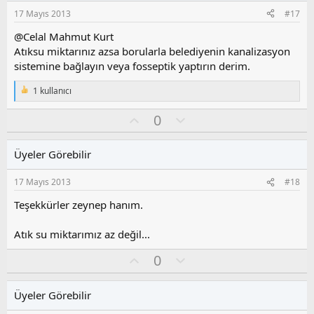
s
17 Mayıs 2013
#17
u
z
@Celal Mahmut Kurt
o
Atıksu miktarınız azsa borularla belediyenin kanalizasyon
y
sistemine bağlayın veya fosseptik yaptırın derim.
l
a
1 kullanıcı
T
e
O
O
0
p
k
y
l
i
l
u
l
Üyeler Görebilir
a
m
e
s
r
17 Mayıs 2013
#18
:
u
z
Teşekkürler zeynep hanım.
o
y
Atık su miktarımız az değil...
l
a
O
O
0
y
l
l
u
Üyeler Görebilir
a
m