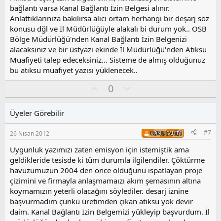
y
bağlantı varsa Kanal Bağlantı İzin Belgesi alınır.
l
Anlattıklarınıza bakılırsa alıcı ortam herhangi bir deşarj söz
a
konusu dğl ve İl Müdürlüğüyle alakalı bi durum yok.. OSB
Bölge Müdürlüğü'nden Kanal Bağlantı İzin Belgenizi
alacaksınız ve bir üstyazı ekinde İl Müdürlüğü'nden Atıksu
Muafiyeti talep edeceksiniz... Sisteme de almış olduğunuz
bu atıksu muafiyet yazısı yüklenecek..
O
O
0
y
l
l
u
Üyeler Görebilir
a
m
s
#7
26 Nisan 2012
KONU SAHIBI
u
z
Uygunluk yazımızı zaten emisyon için istemiştik ama
o
geldikleride tesisde ki tüm durumla ilgilendiler. Çöktürme
y
havuzumuzun 2004 den önce olduğunu ispatlayan proje
l
çizimini ve firmayla anlaşmamaızı akım şemasının altına
a
koymamızın yeterli olacağını söylediler. desarj iznine
başvurmadım çünkü üretimden çıkan atıksu yok devir
daim. Kanal Bağlantı İzin Belgemizi yükleyip başvurdum. İl