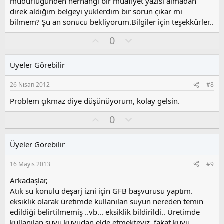
müdürlüğünden herhangi bir muafiyet yazısı almadan
direk aldığım belgeyi yüklerdim bir sorun çıkar mı
bilmem? Şu an sonucu bekliyorum.Bilgiler için teşekkürler..
O
O
0
y
l
l
u
Üyeler Görebilir
a
m
s
26 Nisan 2012
#8
u
z
Problem çıkmaz diye düşünüyorum, kolay gelsin.
o
O
O
0
y
y
l
l
l
u
a
Üyeler Görebilir
a
m
s
16 Mayıs 2013
#9
u
z
Arkadaşlar,
o
Atık su konulu deşarj izni için GFB başvurusu yaptım.
y
eksiklik olarak üretimde kullanılan suyun nereden temin
l
edildiği belirtilmemiş ..vb... eksiklik bildirildi.. Üretimde
a
kullanılan suyu kuyudan elde etmekteyiz ,fakat kuyu