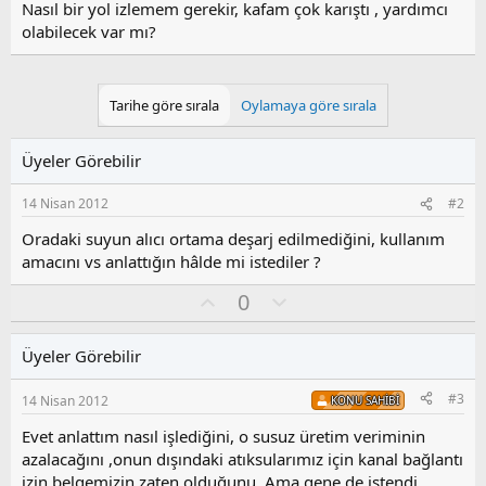
Nasıl bir yol izlemem gerekir, kafam çok karıştı , yardımcı
olabilecek var mı?
Tarihe göre sırala
Oylamaya göre sırala
Üyeler Görebilir
14 Nisan 2012
#2
Oradaki suyun alıcı ortama deşarj edilmediğini, kullanım
amacını vs anlattığın hâlde mi istediler ?
O
O
0
y
l
l
u
Üyeler Görebilir
a
m
s
#3
14 Nisan 2012
KONU SAHIBI
u
z
Evet anlattım nasıl işlediğini, o susuz üretim veriminin
o
azalacağını ,onun dışındaki atıksularımız için kanal bağlantı
y
izin belgemizin zaten olduğunu. Ama gene de istendi.