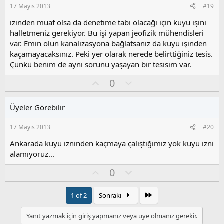
s
17 Mayıs 2013
#19
u
z
izinden muaf olsa da denetime tabi olacağı için kuyu işini
o
halletmeniz gerekiyor. Bu işi yapan jeofizik mühendisleri
y
var. Emin olun kanalizasyona bağlatsanız da kuyu işinden
l
kaçamayacaksınız. Peki yer olarak nerede belirttiğiniz tesis.
a
Çünkü benim de aynı sorunu yaşayan bir tesisim var.
O
O
0
y
l
l
u
Üyeler Görebilir
a
m
s
17 Mayıs 2013
#20
u
z
Ankarada kuyu izninden kaçmaya çalıştığımız yok kuyu izni
o
alamıyoruz...
y
O
O
l
0
y
l
a
l
u
Son
1 of 2
Sonraki
a
m
s
Yanıt yazmak için giriş yapmanız veya üye olmanız gerekir.
u