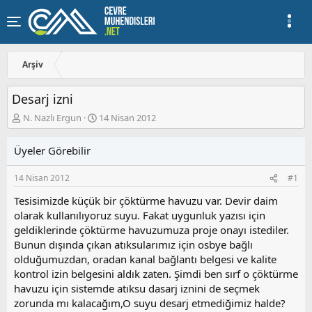
Arşiv
Desarj izni
K
B
N. Nazlı Ergun
14 Nisan 2012
o
a
n
ş
Üyeler Görebilir
u
l
y
a
14 Nisan 2012
#1
u
n
b
g
Tesisimizde küçük bir çöktürme havuzu var. Devir daim
a
ı
olarak kullanılıyoruz suyu. Fakat uygunluk yazısı için
ş
ç
geldiklerinde çöktürme havuzumuza proje onayı istediler.
l
t
a
a
Bunun dışında çıkan atıksularımız için osbye bağlı
t
r
olduğumuzdan, oradan kanal bağlantı belgesi ve kalite
a
i
kontrol izin belgesini aldık zaten. Şimdi ben sırf o çöktürme
n
h
havuzu için sistemde atıksu dasarj iznini de seçmek
i
zorunda mı kalacağım,O suyu desarj etmediğimiz halde?