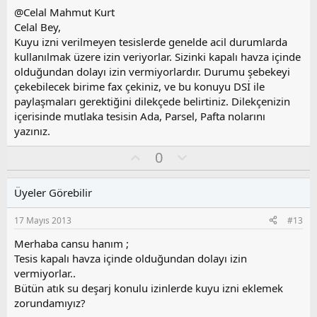
z
@Celal Mahmut Kurt
o
Celal Bey,
y
Kuyu izni verilmeyen tesislerde genelde acil durumlarda
l
kullanılmak üzere izin veriyorlar. Sizinki kapalı havza içinde
a
olduğundan dolayı izin vermiyorlardır. Durumu şebekeyi
çekebilecek birime fax çekiniz, ve bu konuyu DSİ ile
paylaşmaları gerektiğini dilekçede belirtiniz. Dilekçenizin
içerisinde mutlaka tesisin Ada, Parsel, Pafta nolarını
yazınız.
O
O
0
y
l
l
u
Üyeler Görebilir
a
m
s
17 Mayıs 2013
#13
u
z
Merhaba cansu hanım ;
o
Tesis kapalı havza içinde olduğundan dolayı izin
y
vermiyorlar..
l
Bütün atık su deşarj konulu izinlerde kuyu izni eklemek
a
zorundamıyız?