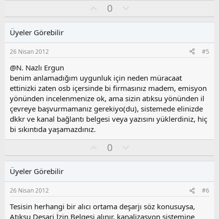
O
O
0
y
l
l
u
Üyeler Görebilir
a
m
s
26 Nisan 2012
#5
u
z
@N. Nazlı Ergun
o
benim anlamadığım uygunluk için neden müracaat
y
ettinizki zaten osb içersinde bi firmasınız madem, emisyon
l
yönünden incelenmenize ok, ama sizin atıksu yönünden il
a
çevreye başvurmamanız gerekiyo(du), sistemede elinizde
dkkr ve kanal bağlantı belgesi veya yazısını yüklerdiniz, hiç
bi sıkıntıda yaşamazdınız.
O
O
0
y
l
l
u
Üyeler Görebilir
a
m
s
26 Nisan 2012
#6
u
z
Tesisin herhangi bir alıcı ortama deşarjı söz konusuysa,
o
Atıksu Deşarj İzin Belgesi alınır, kanalizasyon sistemine