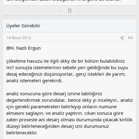
l
a
O
O
0
y
l
l
u
Üyeler Görebilir
a
m
s
14 Nisan 2012
#4
u
z
@N. Nazlı Ergun
o
y
çökeltme havuzu ile ilgili skky de bir bölüm bulabildiniz
l
mi? sonuçta istemelerinin sebebi yeri geldiğinde bu suyu
a
desaj edeceğinizi düşünüyorlar.. gerçi istekleri de yarım;
analiz istemeleri gerekirdi.
analiz sonucuna göre desarj iznine tabiliğiniz
degerlendirmek zorundalar.. bence skky yi inceleyin.. analiz
için gerekli parametreleri belirleyip onların numune
almasını saglayın. ve analiz yaptırın. cıkan sonuca göre
zaten proseste ani desarj olması durumunda çıkacak kirlilik
düzeyi belirleneceğinden desarj izni durumunuz
belirlenecektir.