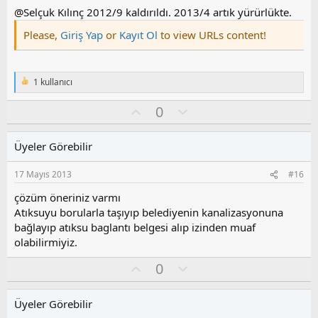
z
@Selçuk Kılınç 2012/9 kaldırıldı. 2013/4 artık yürürlükte.
o
Please,
Giriş Yap
or
Kayıt Ol
to view URLs content!
y
l
a
1 kullanıcı
T
e
O
O
0
p
k
y
l
i
l
u
l
Üyeler Görebilir
a
m
e
s
r
17 Mayıs 2013
#16
:
u
z
çözüm öneriniz varmı
o
Atıksuyu borularla taşıyıp belediyenin kanalizasyonuna
y
bağlayıp atıksu baglantı belgesi alıp izinden muaf
l
olabilirmiyiz.
a
O
O
0
y
l
l
u
Üyeler Görebilir
a
m