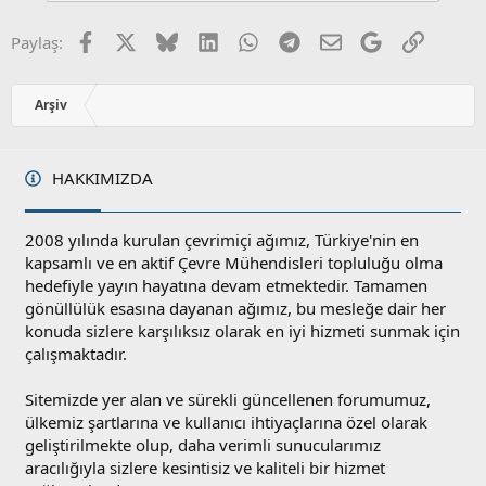
z
o
Facebook
X
Bluesky
LinkedIn
WhatsApp
Telegram
E-posta
Google
Link
Paylaş:
y
l
a
Arşiv
HAKKIMIZDA
2008 yılında kurulan çevrimiçi ağımız, Türkiye'nin en
kapsamlı ve en aktif Çevre Mühendisleri topluluğu olma
hedefiyle yayın hayatına devam etmektedir. Tamamen
gönüllülük esasına dayanan ağımız, bu mesleğe dair her
konuda sizlere karşılıksız olarak en iyi hizmeti sunmak için
çalışmaktadır.
Sitemizde yer alan ve sürekli güncellenen forumumuz,
ülkemiz şartlarına ve kullanıcı ihtiyaçlarına özel olarak
geliştirilmekte olup, daha verimli sunucularımız
aracılığıyla sizlere kesintisiz ve kaliteli bir hizmet