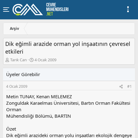
Arşiv
Dik eğimli arazide orman yol inşaatının çevresel
etkileri
K
B
Tarık Can
4 Ocak 2009
o
a
n
ş
Üyeler Görebilir
u
l
y
a
4 Ocak 2009
#1
u
n
b
g
Metin TUNAY, Kenan MELEMEZ
a
ı
Zonguldak Karaelmas Üniversitesi, Bartın Orman Fakültesi
ş
ç
Orman
l
t
a
a
Mühendisliği Bölümü, BARTIN
t
r
a
i
Özet
n
h
Dik eğimli arazideki orman yolu inşaatları ekolojik dengeye
i