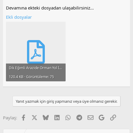
Devamına ekteki dosyadan ulaşabilirsiniz...
Ekli dosyalar
Dik Eğimli Arazide Orman Yol İnşaatının Çevresel Etkileri.pdf
120.4 KB · Görüntüleme: 75
Yanıt yazmak için giriş yapmanız veya üye olmanız gerekir.
Facebook
X
Bluesky
LinkedIn
WhatsApp
Telegram
E-posta
Google
Link
Paylaş: