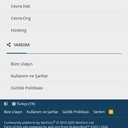
Cevre.Net
Cevre.Org
Hosting
YARDIM
Bize Ulaşın
Kullanım ve Şartlar
Gizlilik Politikası
Türkçe (TR)
Bize Ulaşın
Kullanım ve Şartlar
Gizlilik Politikası
Yardım
R
S
S
®
Community platform by XenForo
© 2010-2025 XenForo Ltd.
Parts of this site powered by
add-ons from DragonByte™
©2011-2026