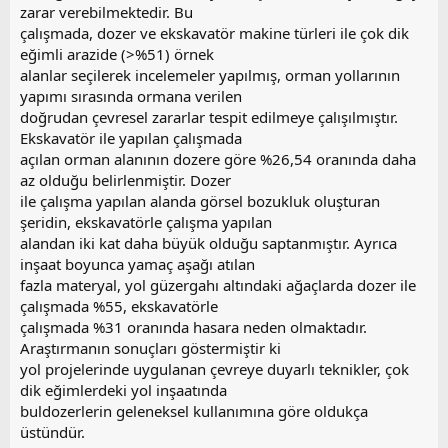
zarar verebilmektedir. Bu
çalışmada, dozer ve ekskavatör makine türleri ile çok dik
eğimli arazide (>%51) örnek
alanlar seçilerek incelemeler yapılmış, orman yollarının
yapımı sırasında ormana verilen
doğrudan çevresel zararlar tespit edilmeye çalışılmıştır.
Ekskavatör ile yapılan çalışmada
açılan orman alanının dozere göre %26,54 oranında daha
az olduğu belirlenmiştir. Dozer
ile çalışma yapılan alanda görsel bozukluk oluşturan
şeridin, ekskavatörle çalışma yapılan
alandan iki kat daha büyük olduğu saptanmıştır. Ayrıca
inşaat boyunca yamaç aşağı atılan
fazla materyal, yol güzergahı altındaki ağaçlarda dozer ile
çalışmada %55, ekskavatörle
çalışmada %31 oranında hasara neden olmaktadır.
Araştırmanın sonuçları göstermiştir ki
yol projelerinde uygulanan çevreye duyarlı teknikler, çok
dik eğimlerdeki yol inşaatında
buldozerlerin geleneksel kullanımına göre oldukça
üstündür.