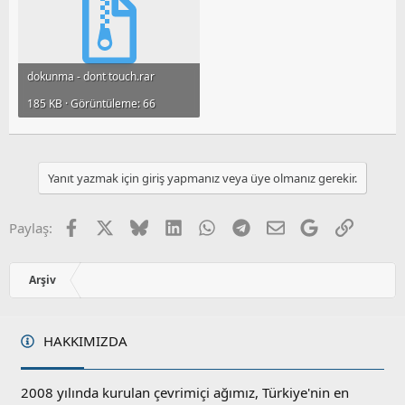
dokunma - dont touch.rar
185 KB · Görüntüleme: 66
Yanıt yazmak için giriş yapmanız veya üye olmanız gerekir.
Facebook
X
Bluesky
LinkedIn
WhatsApp
Telegram
E-posta
Google
Link
Paylaş:
Arşiv
HAKKIMIZDA
2008 yılında kurulan çevrimiçi ağımız, Türkiye'nin en