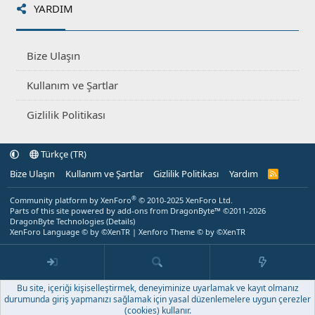
YARDIM
Bize Ulaşın
Kullanım ve Şartlar
Gizlilik Politikası
Türkçe (TR)
Bize Ulaşın
Kullanım ve Şartlar
Gizlilik Politikası
Yardım
R
S
S
®
Community platform by XenForo
© 2010-2025 XenForo Ltd.
Parts of this site powered by
add-ons from DragonByte™
©2011-2026
DragonByte Technologies
(
Details
)
XenForo Language © by ©XenTR
|
Xenforo Theme
© by ©XenTR
Bu site, içeriği kişiselleştirmek, deneyiminize uyarlamak ve kayıt olmanız
durumunda giriş yapmanızı sağlamak için yasal düzenlemelere uygun çerezler
(cookies) kullanır.