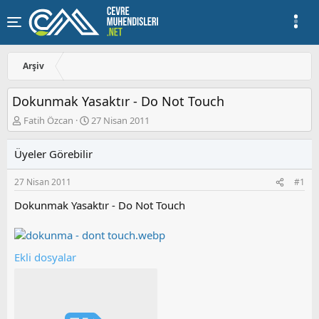
Arşiv
Dokunmak Yasaktır - Do Not Touch
K
B
Fatih Özcan
27 Nisan 2011
o
a
n
ş
Üyeler Görebilir
u
l
y
a
27 Nisan 2011
#1
u
n
b
g
Dokunmak Yasaktır - Do Not Touch
a
ı
ş
ç
l
t
a
a
Ekli dosyalar
t
r
a
i
n
h
i