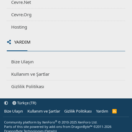
Cevre.Net
Cevre.Org
Hosting
YARDIM
Bize Ulaşın
Kullanım ve Şartlar
Gizlilik Politikası
Türkçe (TR)
Bize Ulaşın
Kullanım ve Şartlar
Gizlilik Politikası
Yardım
R
S
S
®
Community platform by XenForo
© 2010-2025 XenForo Ltd.
Parts of this site powered by
add-ons from DragonByte™
©2011-2026
DragonByte Technologies
(
Details
)