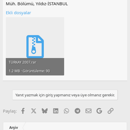
Müh. Bölümü, Yıldız-İSTANBUL
Ekli dosyalar
TÜRKAY 2007.rar
1.2 MB · Görüntüleme: 90
Yanıt yazmak için giriş yapmanız veya üye olmanız gerekir.
Facebook
X
Bluesky
LinkedIn
WhatsApp
Telegram
E-posta
Google
Link
Paylaş:
Arşiv