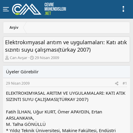
Arşiv
Elektrokımyasal arıtım ve uygulamaları: Katı atık
sızıntı suyu çalışması(türkay 2007)
K
B
Can Avşar
29 Nisan 2009
o
a
n
ş
Üyeler Görebilir
u
l
y
a
29 Nisan 2009
#1
u
n
b
g
ELEKTROKIMYASAL ARITIM VE UYGULAMALARI: KATI ATIK
a
ı
SIZINTI SUYU ÇALIŞMASI(TÜRKAY 2007)
ş
ç
l
t
a
a
Fatih İLHAN, Uğur KURT, Ömer APAYDIN, Ertan
t
r
ARSLANKAYA,
a
i
M. Talha GÖNÜLLÜ
n
h
* Yıldız Teknik Üniversitesi, Makine Fakültesi, Endüstri
i