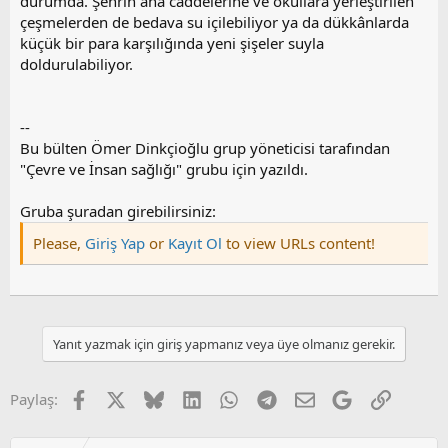
durumda. Şehrin ana caddelerine ve okullara yerleştirilen
çeşmelerden de bedava su içilebiliyor ya da dükkânlarda
küçük bir para karşılığında yeni şişeler suyla
doldurulabiliyor.
--
Bu bülten Ömer Dinkçioğlu grup yöneticisi tarafından
"Çevre ve İnsan sağlığı" grubu için yazıldı.
Gruba şuradan girebilirsiniz:
Please,
Giriş Yap
or
Kayıt Ol
to view URLs content!
Yanıt yazmak için giriş yapmanız veya üye olmanız gerekir.
Facebook
X
Bluesky
LinkedIn
WhatsApp
Telegram
E-posta
Google
Link
Paylaş: