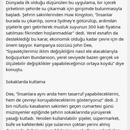
Dünyada ilk olduğu düşünülen bu uygulama, bir içecek
şirketinin şehirde su çıkarmak için girişimde bulunmasıyla
başladı. Şehrin sakinlerinden Huw Kingston, “İnsanlar
burada su çıkarılıp, sonra Sydney’e götürülüp, ardından
şişelerle geri getirilerek musluk suyunun 300 katı fiyatına
satılması fikrinden hoşlanmadılar” dedi. Yerel esnafın da
desteklediği bu karar, ekonomik olduğu kadar çevre için de
önem taşıyor. Kampanya sözcüsü John Dee,
“Siyasetçilerimiz iklim değişikliğini nasıl ele alacaklarıyla
boğuşurken Bundanoon, yerel seviyede bazen gerçek ve
ölçülebilir değişiklikler yapabileceğimizi ortaya koydu” diye
konuştu.
Sokaklarda kutlama
Dee, “İnsanlara aynı anda hem tasarruf yapabileceklerini,
hem de çevreyi koruyabileceklerini gösteriyoruz” dedi. 2
bin nüfuslu kasabanın sakinleri geçen cumartesi günü
müzisyenler eşliğinde şehrin sokaklarında yürüyerek
yasağı kutladı. Yeniden kullanılabilir şişeler, süpermarket,
büfe ve kafelerdeki şişe sularının çoktan yerini almış