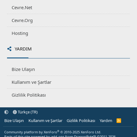
Cevre.Net
Cevre.Org
Hosting
YARDIM
Bize Ulaşın
Kullanım ve Şartlar
Gizlilik Politikası
Türkçe (TR)
Bize Ulaşın
Kullanım ve Şartlar
Gizlilik Politikası
Yardım
R
S
S
®
Community platform by XenForo
© 2010-2025 XenForo Ltd.
Parts of this site powered by
add-ons from DragonByte™
©2011-2026