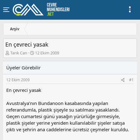
Arşiv
En çevreci yasak
K
B
Tarık Can
12 Ekim 2009
o
a
n
ş
Üyeler Görebilir
u
l
y
a
12 Ekim 2009
#1
u
n
b
g
En çevreci yasak
a
ı
ş
ç
Avustralya’nın Bundanoon kasabasında yapılan
l
t
a
a
referandumla, plastik şişeyle su satılması yasaklandı.
t
r
Geçen cumartesi günü yasağın yürürlüğe girmesiyle,
a
i
plastik şişeler yerine yeniden kullanılabilir şişeler satışa
n
h
çıktı ve şehrin ana caddelerine ücretsiz çeşmeler kuruldu.
i