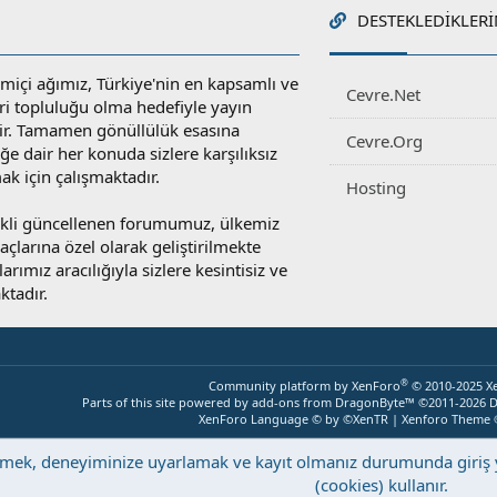
DESTEKLEDIKLERI
miçi ağımız, Türkiye'nin en kapsamlı ve
Cevre.Net
ri topluluğu olma hedefiyle yayın
r. Tamamen gönüllülük esasına
Cevre.Org
e dair her konuda sizlere karşılıksız
ak için çalışmaktadır.
Hosting
rekli güncellenen forumumuz, ülkemiz
yaçlarına özel olarak geliştirilmekte
rımız aracılığıyla sizlere kesintisiz ve
ktadır.
®
Community platform by XenForo
© 2010-2025 X
Parts of this site powered by
add-ons from DragonByte™
©2011-2026
D
XenForo Language © by ©XenTR
|
Xenforo Theme
eştirmek, deneyiminize uyarlamak ve kayıt olmanız durumunda giri
(cookies) kullanır.