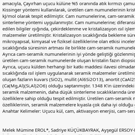
amacıyla, Çayırhan uçucu külüne %5 oranında atık kırmızı çamur 
Kissinger yöntemi kullanılarak, üretilen cam numunelerinin kris
kJ/mol olarak tespit edilmiştir. Cam numunelerine, cam-seram
sinterleme yöntemi uygulanmıştır. Cam numunelerine; diferansi
edilen bilgiler ışığında, çekirdeklenme ve kristalizasyon ısıl iş
malzemeler üretilmiştir. Kristalizasyon sıcaklığında bekleme sü
mikroyapısal, kimyasal ve fiziksel özelliklerine olan etkisi incele
sıcaklığında süresinin artması ile birlikte cam-seramik numuneler
Ayrıca cam-seramik numunelerinin iyi yönde geliştiği gözlenmiş
üretilen cam-seramik numunelerde oluşan kristalin fazın diopsid
Ayrıca, uçucu külden herhangi bir katkı maddesi ilavesi olmadan,
sıcaklığında ısıl işlem uygulanarak seramik malzemeler üretilmi
oluşan fazların kuvars (SiO2), mullit (Al6Si2O13), anortit (CaAl
(Ca(Mg,Al)(Si,Al)2O6) olduğu saptanmıştır. 1348 K’in üzerindeki 
seramik malzemenin, daha düşük sinterleme sıcaklıklarında üre
özelliklere sahip olduğu tespit edilmiştir. Üretilen cam-seramik
özelliklerinin, seramik malzemelere kıyasla çok daha iyi olduğu 
Anahtar Kelimeler: Uçucu kül, cam, aktivasyon enerjisi, cam-ser
Melek Mümine EROL*, Sadriye KÜÇÜKBAYRAK, Ayşegül ERSO