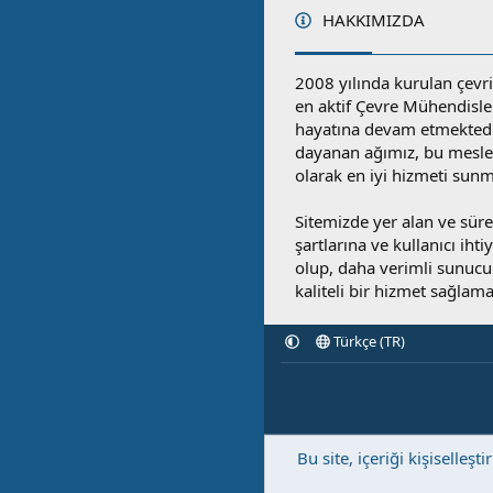
HAKKIMIZDA
2008 yılında kurulan çevri
en aktif Çevre Mühendisle
hayatına devam etmektedi
dayanan ağımız, bu mesleğ
olarak en iyi hizmeti sunm
Sitemizde yer alan ve sü
şartlarına ve kullanıcı ihti
olup, daha verimli sunucula
kaliteli bir hizmet sağlama
Türkçe (TR)
Bu site, içeriği kişisell