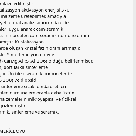
ilave edilmiştir.
talizasyon aktivasyon enerjisi 370
ik malzeme üretebilmek amacıyla
yel termal analiz sonucunda elde
lemleri uygulanarak cam-seramik
resinin üretilen cam-seramik numunelerinin
nmiştir. Kristalizasyon
de oluşan kristal fazın oranı artmıştır.
tir. Sinterleme yöntemiyle
 (Ca(Mg,Al)(Si,Al)2O6) olduğu belirlenmiştir.
 dört farklı sinterleme
ştir. Üretilen seramik numunelerde
2Si2O8) ve diopsid
sinterleme sıcaklığında üretilen
tilen numunelere oranla daha üstün
 malzemelerin mikroyapısal ve fiziksel
gözlenmiştir.
amik, sinterleme ve seramik.
Y-MERİÇBOYU