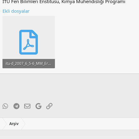
İTÜ Fen Bilimleri Enstitüsü, Kimya Mühendisliği Programı
Ekli dosyalar
itu-d_2007_6_5-6_MM_Erol.pdf
754.9 KB · Görüntüleme: 164
ky
inkedIn
WhatsApp
Telegram
E-posta
Google
Link
ı
Arşiv