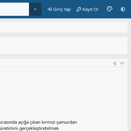
Giriş Yap
Kayıt Ol
#1
sırasında açığa çıkan kırmızı çamurdan
 üretimini gerçekleştirebilmek