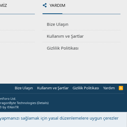
MIZ
YARDIM
Bize Ulaşın
Kullanım ve Şartlar
Gizlilik Politikası
Bize Ulaşın
Kullanım ve Şartlar
Gizlilik Politikası
Yardım
R
S
S
enForo Ltd.
ragonByte Technologies
(
Details
)
© by ©XenTR
ş yapmanızı sağlamak için yasal düzenlemelere uygun çerezler