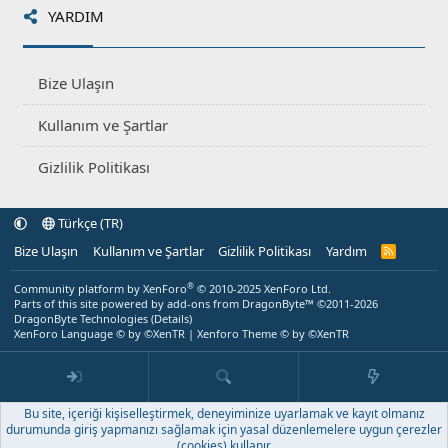
YARDIM
Bize Ulaşın
Kullanım ve Şartlar
Gizlilik Politikası
Türkçe (TR)
Bize Ulaşın
Kullanım ve Şartlar
Gizlilik Politikası
Yardım
R
S
S
®
Community platform by XenForo
© 2010-2025 XenForo Ltd.
Parts of this site powered by
add-ons from DragonByte™
©2011-2026
DragonByte Technologies
(
Details
)
XenForo Language © by ©XenTR
|
Xenforo Theme
© by ©XenTR
Bu site, içeriği kişiselleştirmek, deneyiminize uyarlamak ve kayıt olmanız
durumunda giriş yapmanızı sağlamak için yasal düzenlemelere uygun çerezler
(cookies) kullanır.