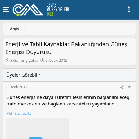
Arşiv
Enerji Ve Tabii Kaynaklar Bakanlığından Güneş
Enerjisi Duyurusu
K
B
S.Gönenç Çalıcı
6 Ocak 2012
o
a
n
ş
Üyeler Görebilir
u
l
y
a
6 Ocak 2012
#1
u
n
b
g
Güneş enerjisine dayalı üretim tesislerinin bağlanabileceği
a
ı
trafo merkezleri ve baglantı kapasiteleri yayımlandı.
ş
ç
l
t
Ekli dosyalar
a
a
t
r
a
i
n
h
i