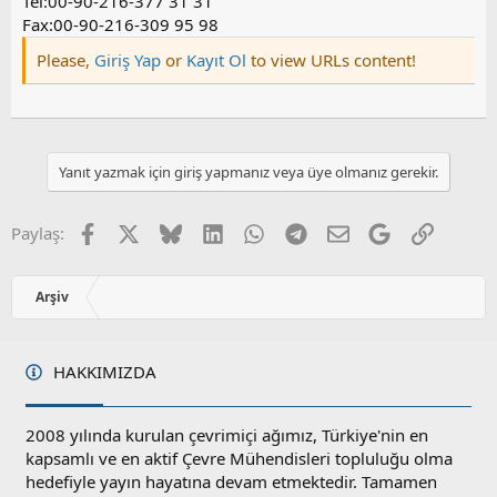
Tel:00-90-216-377 31 31
Fax:00-90-216-309 95 98
Please,
Giriş Yap
or
Kayıt Ol
to view URLs content!
Yanıt yazmak için giriş yapmanız veya üye olmanız gerekir.
Facebook
X
Bluesky
LinkedIn
WhatsApp
Telegram
E-posta
Google
Link
Paylaş:
Arşiv
HAKKIMIZDA
2008 yılında kurulan çevrimiçi ağımız, Türkiye'nin en
kapsamlı ve en aktif Çevre Mühendisleri topluluğu olma
hedefiyle yayın hayatına devam etmektedir. Tamamen