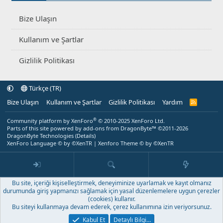
Bize Ulaşın
Kullanım ve Şartlar
Gizlilik Politikası
Türkçe (TR)
Bize Ulaşın
Kullanım ve Şartlar
Gizlilik Politikası
Yardım
R
S
S
®
Community platform by XenForo
© 2010-2025 XenForo Ltd.
Parts of this site powered by
add-ons from DragonByte™
©2011-2026
DragonByte Technologies
(
Details
)
XenForo Language © by ©XenTR
|
Xenforo Theme
© by ©XenTR
Bu site, içeriği kişiselleştirmek, deneyiminize uyarlamak ve kayıt olmanız
durumunda giriş yapmanızı sağlamak için yasal düzenlemelere uygun çerezler
(cookies) kullanır.
Bu siteyi kullanmaya devam ederek, çerez kullanımına izin veriyorsunuz.
Kabul Et
Detaylı Bilgi…