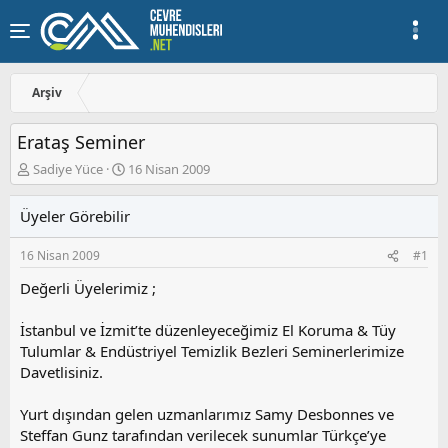
Arşiv
Erataş Seminer
K
B
Sadiye Yüce
16 Nisan 2009
o
a
n
ş
Üyeler Görebilir
u
l
y
a
16 Nisan 2009
#1
u
n
b
g
Değerli Üyelerimiz ;
a
ı
ş
ç
İstanbul ve İzmit’te düzenleyeceğimiz El Koruma & Tüy
l
t
a
a
Tulumlar & Endüstriyel Temizlik Bezleri Seminerlerimize
t
r
Davetlisiniz.
a
i
n
h
Yurt dışından gelen uzmanlarımız Samy Desbonnes ve
i
Steffan Gunz tarafından verilecek sunumlar Türkçe’ye