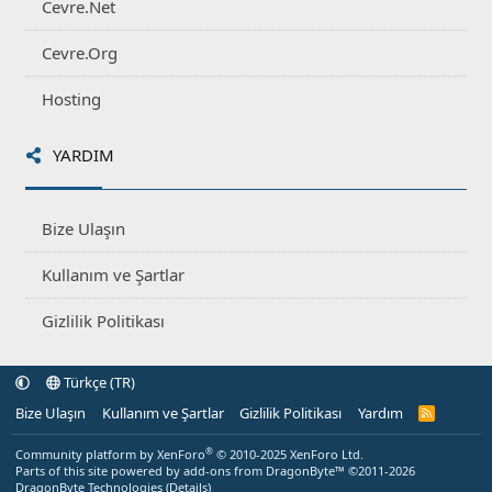
Cevre.Net
Cevre.Org
Hosting
YARDIM
Bize Ulaşın
Kullanım ve Şartlar
Gizlilik Politikası
Türkçe (TR)
Bize Ulaşın
Kullanım ve Şartlar
Gizlilik Politikası
Yardım
R
S
S
®
Community platform by XenForo
© 2010-2025 XenForo Ltd.
Parts of this site powered by
add-ons from DragonByte™
©2011-2026
DragonByte Technologies
(
Details
)