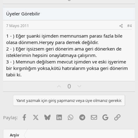
k
y
l
i
l
u
l
Üyeler Görebilir
a
m
e
s
r
7 Mayıs 2011
#4
:
u
z
1 - ) Eğer şuanki işimden memnunsam parası fazla bile
o
olasa dönmem.Herşey para demek değildir.
y
2 - ) Eğer işsizsem geri dönerim ama geri dönerken de
l
isteklerimin hepsini onaylatmaya çalışırım.
a
3 - ) Memnun değilsem mevcut işimden ve eski işyerime
bir kırgınlığım yoksa,kötü hatıralarım yoksa geri dönerim
tabii ki.
O
O
0
y
l
l
u
Yanıt yazmak için giriş yapmanız veya üye olmanız gerekir.
a
m
s
u
Facebook
X
Bluesky
LinkedIn
WhatsApp
Telegram
E-posta
Google
Link
Paylaş:
z
o
y
Arşiv