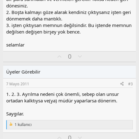
dönesiniz.
2. Boşta kalmayı göze alarak kendiniz çıktıysanız işten geri
dönmemek daha mantıklı.
3. işten çıktıysan memnun değilsindir. Bu iştende memnun
değilsen değişen birşey yok bence.
selamlar
O
O
0
y
l
l
u
Üyeler Görebilir
a
m
s
7 Mayıs 2011
#3
u
z
1. 2. 3. Ayrılma nedeni çok önemli, sebep olan unsur
o
ortadan kalktıysa ve(ya) müdür yaparlarsa dönerim.
y
l
Saygılar.
a
1 kullanıcı
T
e
O
O
0
p