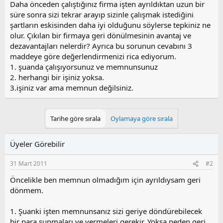
Daha önceden çalıştığınız firma işten ayrıldıktan uzun bir
süre sonra sizi tekrar arayıp sizinle çalışmak istediğini
şartların eskisinden daha iyi olduğunu söylerse tepkiniz ne
olur. Çıkılan bir firmaya geri dönülmesinin avantaj ve
dezavantajları nelerdir? Ayrıca bu sorunun cevabını 3
maddeye göre değerlendirmenizi rica ediyorum.
1. şuanda çalışıyorsunuz ve memnunsunuz
2. herhangi bir işiniz yoksa.
3.işiniz var ama memnun değilsiniz.
Tarihe göre sırala
Oylamaya göre sırala
Üyeler Görebilir
31 Mart 2011
#2
Öncelikle ben memnun olmadığım için ayrıldıysam geri
dönmem.
1. Şuanki işten memnunsanız sizi geriye döndürebilecek
bir para sunmaları ve vermeleri gerekir. Yoksa neden geri