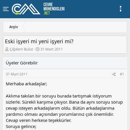
Arşiv
Eski işyeri mi yeni işyeri mi?
K
B
Çiğdem Bulut
31 Mart 2011
o
a
n
ş
Üyeler Görebilir
u
l
y
a
31 Mart 2011
#1
u
n
b
g
Merhaba arkadaşlar;
a
ı
ş
ç
Aklıma takılan bir soruyu burada tartışmak istiyorum
l
t
a
a
sizlerle. Sürekli karşıma çıkıyor. Bana da aynı soruyu sorup
t
r
cevap isteyen arkadaşlarım oldu. Bütün arkadaşlarıma
a
i
yardımcı olması açısından yorumlarınız çok önemlidir.
n
h
Cevap veren herkese teşekkürler.
i
Soruya gelince;