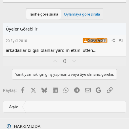
Tarihe göre sırala
Oylamaya göre sırala
Üyeler Görebilir
#2
20 Eylül 2010
KONU SAHIBI
arkadaslar bilgisi olanlar yardım etsin lütfen...
O
O
0
y
l
l
u
Yanıt yazmak için giriş yapmanız veya üye olmanız gerekir.
a
m
s
u
Facebook
X
Bluesky
LinkedIn
WhatsApp
Telegram
E-posta
Google
Link
Paylaş:
z
o
y
Arşiv
l
a
HAKKIMIZDA