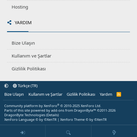
Hosting
YARDIM
Bize Ulaşın
Kullanım ve Şartlar
Gizlilik Politikası
Türkçe (TR)
Bize Ulaşın
Kullanım ve Şartlar
Gizlilik Politikası
Yardım
R
S
S
®
Community platform by XenForo
© 2010-2025 XenForo Ltd.
Parts of this site powered by
add-ons from DragonByte™
©2011-2026
DragonByte Technologies
(
Details
)
XenForo Language © by ©XenTR
|
Xenforo Theme
© by ©XenTR