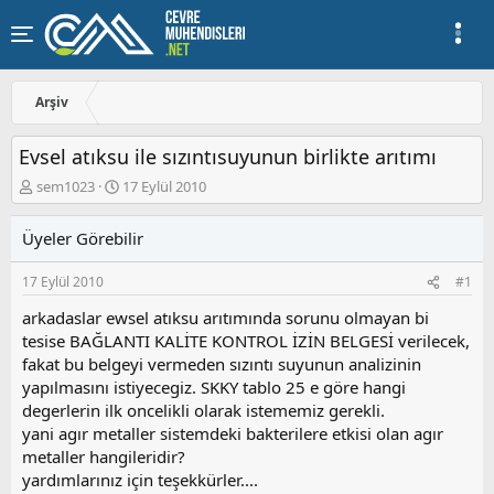
Arşiv
Evsel atıksu ile sızıntısuyunun birlikte arıtımı
K
B
sem1023
17 Eylül 2010
o
a
n
ş
Üyeler Görebilir
u
l
y
a
17 Eylül 2010
#1
u
n
b
g
arkadaslar ewsel atıksu arıtımında sorunu olmayan bi
a
ı
tesise BAĞLANTI KALİTE KONTROL İZİN BELGESİ verilecek,
ş
ç
fakat bu belgeyi vermeden sızıntı suyunun analizinin
l
t
a
a
yapılmasını istiyecegiz. SKKY tablo 25 e göre hangi
t
r
degerlerin ilk oncelikli olarak istememiz gerekli.
a
i
yani agır metaller sistemdeki bakterilere etkisi olan agır
n
h
metaller hangileridir?
i
yardımlarınız için teşekkürler....