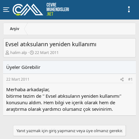
Arşiv
Evsel atıksuların yeniden kullanımı
K
B
halim alp
22 Mart 2011
o
a
n
ş
Üyeler Görebilir
u
l
y
a
22 Mart 2011
#1
u
n
b
g
Merhaba arkadaşlar,
a
ı
bitirme tezim de '' Evsel atıksuların yeniden kullanımı''
ş
ç
konusunu aldım. Hem bilgi ve içerik olarak hem de
l
t
a
a
araştırma olarak yardımcı olursanız çok sevinirim.
t
r
a
i
n
h
i
Yanıt yazmak için giriş yapmanız veya üye olmanız gerekir.