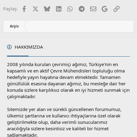
Facebook
X
Bluesky
LinkedIn
WhatsApp
Telegram
E-posta
Google
Link
Paylaş:
Arşiv
HAKKIMIZDA
2008 yılında kurulan çevrimiçi ağımız, Türkiye'nin en
kapsamlı ve en aktif Çevre Mühendisleri topluluğu olma
hedefiyle yayın hayatına devam etmektedir. Tamamen
gönüllülük esasına dayanan ağımız, bu mesleğe dair her
konuda sizlere karşılıksız olarak en iyi hizmeti sunmak için
çalışmaktadır.
Sitemizde yer alan ve sürekli güncellenen forumumuz,
ülkemiz şartlarına ve kullanıcı ihtiyaçlarına özel olarak
geliştirilmekte olup, daha verimli sunucularımız
aracılığıyla sizlere kesintisiz ve kaliteli bir hizmet
sağlamaktadır.