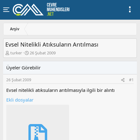
Arşiv
Evsel Nitelikli Atıksuların Arıtılması
K
B
turker
26 Şubat 2009
o
a
n
ş
Üyeler Görebilir
u
l
y
a
26 Şubat 2009
#1
u
n
b
g
Evsel nitelikli atıksuların arıtılmasıyla ilgili bir alıntı
a
ı
ş
ç
Ekli dosyalar
l
t
a
a
t
r
a
i
n
h
i