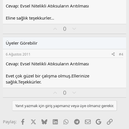
z
Cevap: Evsel Nitelikli Atıksuların Arıtılması
o
y
Eline sağlık teşekkurler...
l
a
O
O
0
y
l
l
u
Üyeler Görebilir
a
m
s
6 Ağustos 2011
#4
u
z
Cevap: Evsel Nitelikli Atıksuların Arıtılması
o
y
Evet çok güzel bir çalışma olmuş.Ellerinize
l
sağlık.Teşekkürler.
a
O
O
0
y
l
l
u
Yanıt yazmak için giriş yapmanız veya üye olmanız gerekir.
a
m
s
u
Facebook
X
Bluesky
LinkedIn
WhatsApp
Telegram
E-posta
Google
Link
Paylaş:
z