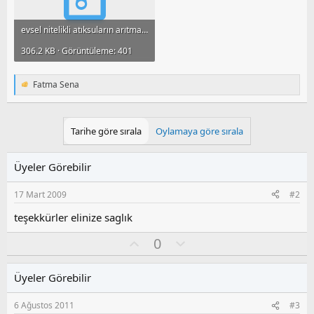
evsel nitelikli atıksuların arıtma yöntemleri.rar
306.2 KB · Görüntüleme: 401
Fatma Sena
T
e
p
k
Tarihe göre sırala
Oylamaya göre sırala
i
l
e
Üyeler Görebilir
r
:
17 Mart 2009
#2
teşekkürler elinize saglık
O
O
0
y
l
l
u
Üyeler Görebilir
a
m
s
6 Ağustos 2011
#3
u