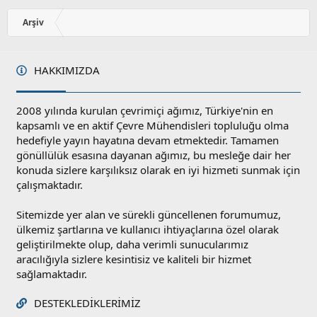
o
y
Arşiv
l
a
HAKKIMIZDA
2008 yılında kurulan çevrimiçi ağımız, Türkiye'nin en
kapsamlı ve en aktif Çevre Mühendisleri topluluğu olma
hedefiyle yayın hayatına devam etmektedir. Tamamen
gönüllülük esasına dayanan ağımız, bu mesleğe dair her
konuda sizlere karşılıksız olarak en iyi hizmeti sunmak için
çalışmaktadır.
Sitemizde yer alan ve sürekli güncellenen forumumuz,
ülkemiz şartlarına ve kullanıcı ihtiyaçlarına özel olarak
geliştirilmekte olup, daha verimli sunucularımız
aracılığıyla sizlere kesintisiz ve kaliteli bir hizmet
sağlamaktadır.
DESTEKLEDIKLERIMIZ