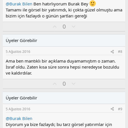
z
@Burak Bilen
Ben hatırlıyorum Burak Bey
o
Tamamı ile görsel bir yatırımdı, ki çokta güzel olmuştu ama
y
bizim için fazlaydı o günün şartları gereği
l
a
O
O
0
y
l
l
u
Üyeler Görebilir
a
m
s
5 Ağustos 2016
#8
u
z
Ama ben mantıklı bir açıklama duyamamıştım o zaman.
o
İsraf oldu. Zaten kısa süre sonra hepsi neredeyse bozuldu
y
ve kaldırdılar.
l
a
O
O
0
y
l
l
u
Üyeler Görebilir
a
m
s
5 Ağustos 2016
#9
u
z
@Burak Bilen
o
Diyorum ya bize fazlaydı; bu tarz görsel yatırımlar için