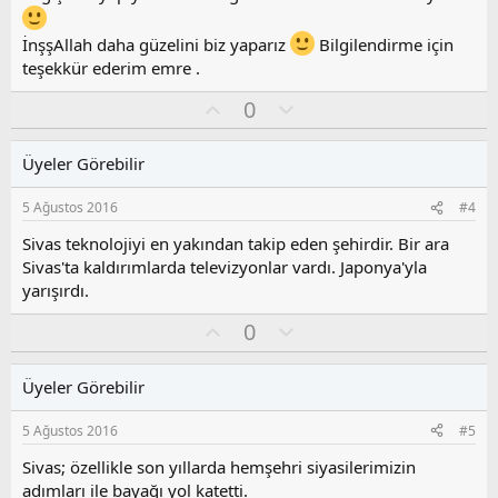
l
a
İnşşAllah daha güzelini biz yaparız
Bilgilendirme için
teşekkür ederim emre .
O
O
0
y
l
l
u
Üyeler Görebilir
a
m
s
5 Ağustos 2016
#4
u
z
Sivas teknolojiyi en yakından takip eden şehirdir. Bir ara
o
Sivas'ta kaldırımlarda televizyonlar vardı. Japonya'yla
y
yarışırdı.
l
a
O
O
0
y
l
l
u
Üyeler Görebilir
a
m
s
5 Ağustos 2016
#5
u
z
Sivas; özellikle son yıllarda hemşehri siyasilerimizin
o
adımları ile bayağı yol katetti.