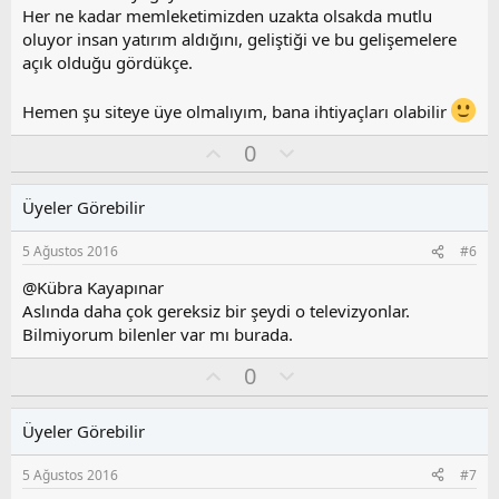
y
Her ne kadar memleketimizden uzakta olsakda mutlu
l
oluyor insan yatırım aldığını, geliştiği ve bu gelişemelere
a
açık olduğu gördükçe.
Hemen şu siteye üye olmalıyım, bana ihtiyaçları olabilir
O
O
0
y
l
l
u
Üyeler Görebilir
a
m
s
5 Ağustos 2016
#6
u
z
@Kübra Kayapınar
o
Aslında daha çok gereksiz bir şeydi o televizyonlar.
y
Bilmiyorum bilenler var mı burada.
l
a
O
O
0
y
l
l
u
Üyeler Görebilir
a
m
s
5 Ağustos 2016
#7
u