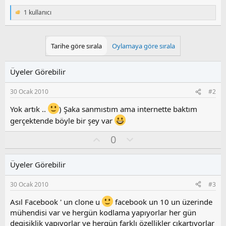
1 kullanıcı
T
e
p
k
Tarihe göre sırala
Oylamaya göre sırala
i
l
e
Üyeler Görebilir
r
:
30 Ocak 2010
#2
Yok artık ..
) Şaka sanmıstım ama internette baktım
gerçektende böyle bir şey var
O
O
0
y
l
l
u
Üyeler Görebilir
a
m
s
30 Ocak 2010
#3
u
z
Asıl Facebook ' un clone u
facebook un 10 un üzerinde
o
mühendisi var ve hergün kodlama yapıyorlar her gün
y
degişiklik yapıyorlar ve hergün farklı özellikler cıkartıyorlar