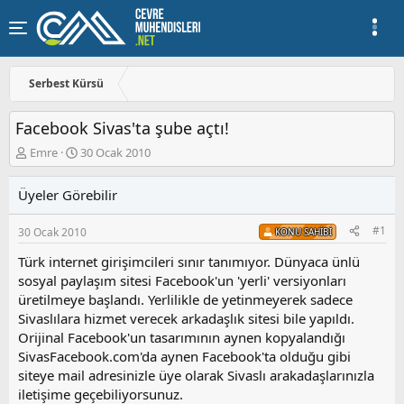
Serbest Kürsü
Facebook Sivas'ta şube açtı!
K
B
Emre
30 Ocak 2010
o
a
n
ş
Üyeler Görebilir
u
l
y
a
#1
30 Ocak 2010
u
n
KONU SAHIBI
b
g
Türk internet girişimcileri sınır tanımıyor. Dünyaca ünlü
a
ı
sosyal paylaşım sitesi Facebook'un 'yerli' versiyonları
ş
ç
l
t
üretilmeye başlandı. Yerlilikle de yetinmeyerek sadece
a
a
Sivaslılara hizmet verecek arkadaşlık sitesi bile yapıldı.
t
r
Orijinal Facebook'un tasarımının aynen kopyalandığı
a
i
SivasFacebook.com'da aynen Facebook'ta olduğu gibi
n
h
siteye mail adresinizle üye olarak Sivaslı arakadaşlarınızla
i
iletişime geçebiliyorsunuz.