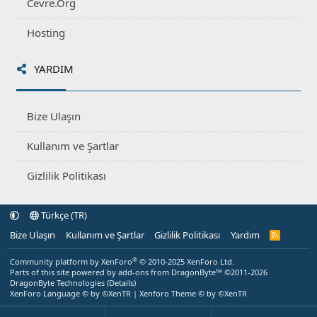
Cevre.Org
Hosting
YARDIM
Bize Ulaşın
Kullanım ve Şartlar
Gizlilik Politikası
Türkçe (TR)
Bize Ulaşın
Kullanım ve Şartlar
Gizlilik Politikası
Yardım
R
S
S
®
Community platform by XenForo
© 2010-2025 XenForo Ltd.
Parts of this site powered by
add-ons from DragonByte™
©2011-2026
DragonByte Technologies
(
Details
)
XenForo Language © by ©XenTR
|
Xenforo Theme
© by ©XenTR