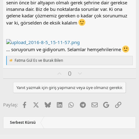
y
senin önce bir altyapın olmalı gerek şehrine dair gerekse
l
insanına dair. Biz de bu noktalarda sorunlar var. Ki ona
a
gelene kadar çözmemiz gereken o kadar çok sorunumuz
var ki, görselden de eksik kalalım
... soruyorum ve gidiyorum. Selamlar hemşehrilerime
Fatma Gül Es
ve
Burak Bilen
T
e
O
O
0
p
k
y
l
i
l
u
l
Yanıt yazmak için giriş yapmanız veya üye olmanız gerekir.
a
m
e
s
r
:
u
Facebook
X
Bluesky
LinkedIn
WhatsApp
Telegram
E-posta
Google
Link
Paylaş:
z
o
y
Serbest Kürsü
l
a