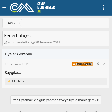
Arşiv
Fenerbahçe..
K
B
v for vendetta
20 Temmuz 2011
o
a
n
ş
Üyeler Görebilir
u
l
y
a
#1
20 Temmuz 2011
u
n
KONU SAHIBI
b
g
Saygılar...
a
ı
ş
ç
1 kullanıcı
l
t
T
a
a
e
p
t
r
k
a
i
i
Yanıt yazmak için giriş yapmanız veya üye olmanız gerekir.
n
h
l
i
e
r