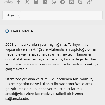
Facebook
X
Bluesky
LinkedIn
WhatsApp
Telegram
E-posta
Google
Link
Paylaş:
:
Arşiv
HAKKIMIZDA
2008 yılında kurulan çevrimiçi ağımız, Türkiye'nin en
kapsamlı ve en aktif Çevre Mühendisleri topluluğu olma
hedefiyle yayın hayatına devam etmektedir. Tamamen
gönüllülük esasına dayanan ağımız, bu mesleğe dair her
konuda sizlere karşılıksız olarak en iyi hizmeti sunmak için
çalışmaktadır.
Sitemizde yer alan ve sürekli güncellenen forumumuz,
ülkemiz şartlarına ve kullanıcı ihtiyaçlarına özel olarak
geliştirilmekte olup, daha verimli sunucularımız
aracılığıyla sizlere kesintisiz ve kaliteli bir hizmet
sağlamaktadır.