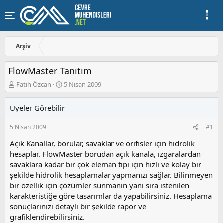
Arşiv
FlowMaster Tanıtım
K
B
Fatih Özcan
5 Nisan 2009
o
a
n
ş
Üyeler Görebilir
u
l
y
a
5 Nisan 2009
#1
u
n
b
g
Açık Kanallar, borular, savaklar ve orifisler için hidrolik
a
ı
hesaplar. FlowMaster borudan açık kanala, ızgaralardan
ş
ç
savaklara kadar bir çok eleman tipi için hızlı ve kolay bir
l
t
a
a
şekilde hidrolik hesaplamalar yapmanızı sağlar. Bilinmeyen
t
r
bir özellik için çözümler sunmanın yanı sıra istenilen
a
i
karakteristiğe göre tasarımlar da yapabilirsiniz. Hesaplama
n
h
sonuçlarınızı detaylı bir şekilde rapor ve
i
grafiklendirebilirsiniz.