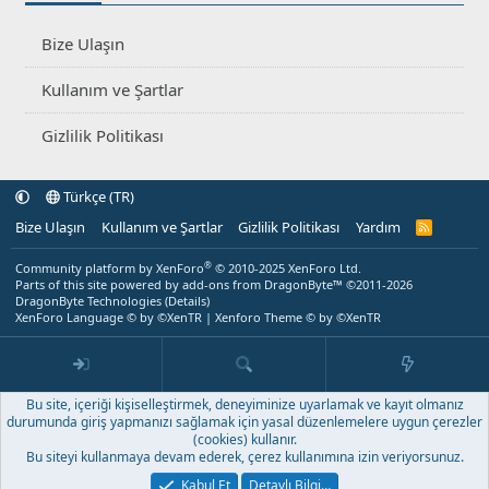
Bize Ulaşın
Kullanım ve Şartlar
Gizlilik Politikası
Türkçe (TR)
Bize Ulaşın
Kullanım ve Şartlar
Gizlilik Politikası
Yardım
R
S
S
®
Community platform by XenForo
© 2010-2025 XenForo Ltd.
Parts of this site powered by
add-ons from DragonByte™
©2011-2026
DragonByte Technologies
(
Details
)
XenForo Language © by ©XenTR
|
Xenforo Theme
© by ©XenTR
Bu site, içeriği kişiselleştirmek, deneyiminize uyarlamak ve kayıt olmanız
durumunda giriş yapmanızı sağlamak için yasal düzenlemelere uygun çerezler
(cookies) kullanır.
Bu siteyi kullanmaya devam ederek, çerez kullanımına izin veriyorsunuz.
Kabul Et
Detaylı Bilgi…