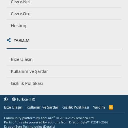
Cevre.Net
Cevre.Org
Hosting
YARDIM
Bize Ulaşın
Kullanım ve Şartlar
Gizlilik Politikası
Türkçe (TR)
Bize Ulaşın
Kullanım ve Şartlar
Gizlilik Politikası
Yardım
R
S
S
®
Community platform by XenForo
© 2010-2025 XenForo Ltd.
Parts of this site powered by
add-ons from DragonByte™
©2011-2026
DragonByte Technologies
(
Details
)