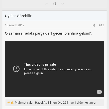
y
O
O
0
l
y
l
a
l
u
Üyeler Görebilir
a
m
s
16 Aralık 2019
#13
u
z
O zaman sıradaki parça dert gecesi olanlara gelsin?:
o
y
l
a
Mahmut çakır
,
Hazel A.
,
Silinen üye 2641
ve 1 diğer kullanıcı.
T
e