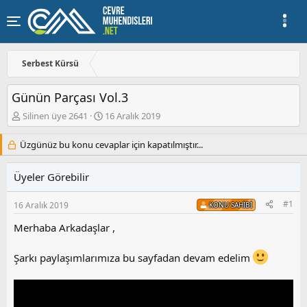
Serbest Kürsü
Günün Parçası Vol.3
K
B
Silinen üye 2641
16 Aralık 2019
o
a
n
ş
Üzgünüz bu konu cevaplar için kapatılmıştır...
u
l
y
a
Üyeler Görebilir
u
n
b
g
a
ı
#1
16 Aralık 2019
KONU SAHIBI
ş
ç
l
t
Merhaba Arkadaşlar ,
a
a
t
r
Şarkı paylaşımlarımıza bu sayfadan devam edelim
a
i
n
h
i