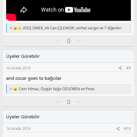
ATEŞ ÖMER
,
Ali Can ÇİLENGİR
,
serhat sargın
ve 7 diğerleri
T
e
O
O
0
p
k
y
l
i
l
u
l
Üyeler Görebilir
a
m
e
s
r
16 Aralık 2019
#9
:
u
z
and oscar goes to bağcılar
o
y
Cem Yılmaz
,
Özgün Yağız ÖZGÖREN
ve
Pınar.
T
l
e
O
O
0
a
p
k
y
l
i
l
u
l
Üyeler Görebilir
a
m
e
s
r
16 Aralık 2019
#10
:
u