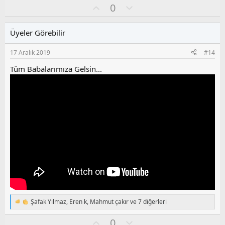
O
O
0
p
k
y
l
i
l
u
l
Üyeler Görebilir
a
m
e
s
r
17 Aralık 2019
#14
:
u
z
Tüm Babalarımıza Gelsin...
o
y
l
a
Şafak Yılmaz
,
Eren k
,
Mahmut çakır
ve 7 diğerleri
T
e
O
O
0
p