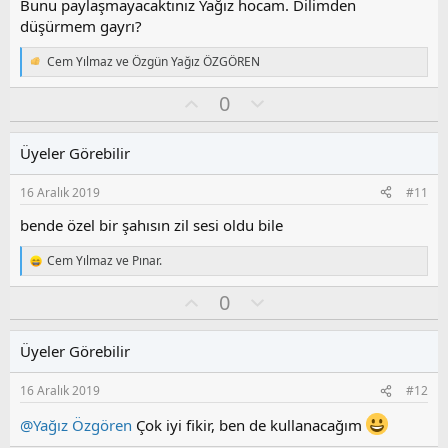
z
Bunu paylaşmayacaktınız Yağız hocam. Dilimden
o
düşürmem gayrı?
y
l
Cem Yılmaz
ve
Özgün Yağız ÖZGÖREN
T
a
e
O
O
0
p
k
y
l
i
l
u
l
Üyeler Görebilir
a
m
e
s
r
16 Aralık 2019
#11
:
u
z
bende özel bir şahısın zil sesi oldu bile
o
y
Cem Yılmaz
ve
Pınar.
T
l
e
O
O
0
a
p
k
y
l
i
l
u
l
Üyeler Görebilir
a
m
e
s
r
16 Aralık 2019
#12
:
u
z
@Yağız Özgören
Çok iyi fikir, ben de kullanacağım
o