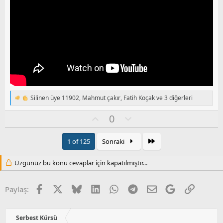
l
a
Silinen üye 11902
,
Mahmut çakır
,
Fatih Koçak
ve 3 diğerleri
T
e
O
O
0
p
k
y
l
i
l
u
Son
l
1 of 125
Sonraki
a
m
e
s
r
Üzgünüz bu konu cevaplar için kapatılmıştır...
:
u
z
o
Facebook
X
Bluesky
LinkedIn
WhatsApp
Telegram
E-posta
Google
Link
Paylaş:
y
l
a
Serbest Kürsü