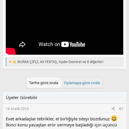
BURAK ÇİFÇİ
,
Ali YEKTAŞ
,
Aydın Demirel
ve 8 diğerleri
T
e
p
k
i
Tarihe göre sırala
Oylamaya göre sırala
l
e
r
Üyeler Görebilir
:
16 Aralık 2019
#2
Evet arkadaşlar tebrikler, el birliğiyle siteyi bozdunuz
İkinci konu yavaştan erör vermeye başladığı için üçüncü