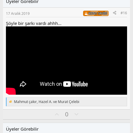
Üyeler Görebilir
a
m
e
s
r
#16
17 Aralık 2019
KONU SAHIBI
:
u
z
Şöyle bir şarkı vardı ahhh...
o
y
l
a
Mahmut çakır
,
Hazel A.
ve
Murat Çelebi
T
e
O
O
0
p
k
y
l
i
l
u
l
Üyeler Görebilir
a
m
e